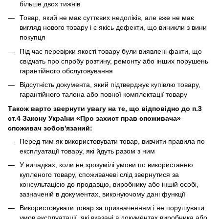
більше двох тижнів
Товар, який не має суттєвих недоліків, але вже не має
вигляд нового товару і є якісь дефекти, що виникли з вини
покупця
Під час перевірки якості товару були виявлені факти, що
свідчать про спробу розтину, ремонту або інших порушень
гарантійного обслуговування
Відсутність документа, який підтверджує купівлю товару,
гарантійного талона або повної комплектації товару
Також варто звернути увагу на те, що відповідно до п.3
ст.4 Закону України «Про захист прав споживача»
споживач зобов'язаний:
Перед тим як використовувати товар, вивчити правила по
експлуатації товару, які йдуть разом з ним
У випадках, коли не зрозумілі умови по використанню
купленого товару, споживачеві слід звернутися за
консультацією до продавцю, виробнику або іншій особі,
зазначеній в документах, виконуючому дані функції
Використовувати товар за призначенням і не порушувати
умов експлуатації, які вказані в документах виробника або