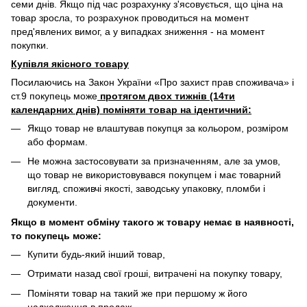
семи днів. Якщо під час розрахунку з'ясовується, що ціна на
товар зросла, то розрахунок проводиться на момент
пред'явлених вимог, а у випадках зниження - на момент
покупки.
Купівля якісного товару
Посилаючись на Закон України «Про захист прав споживача» і
ст.9 покупець може
протягом двох тижнів (14ти
календарних днів) поміняти товар на ідентичний:
Якщо товар не влаштував покупця за кольором, розміром
або формам.
Не можна застосовувати за призначенням, але за умов,
що товар не використовувався покупцем і має товарний
вигляд, споживчі якості, заводську упаковку, пломби і
документи.
Якщо в момент обміну такого ж товару немає в наявності,
то покупець може:
Купити будь-який інший товар,
Отримати назад свої гроші, витрачені на покупку товару,
Поміняти товар на такий же при першому ж його
надходження в продаж.