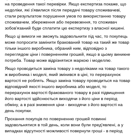
на проведення такої перевірки. Якщо експертиза покаже, що
недоліки, які з'явилися після передачі товару споживачеві,
стали результатом порушення умов по використанню товару
споживачем, збереження або перевезення, то споживач
зобов'язаний буде сплатити цю експертизу з власної кишені.
Якщо ці вимоги не зможуть задовольнити під час, то покупець
може попросити замінити бракований товар на такий же товар
тільки іншого виробника, обраний ним, відповідно з
переглядом ціни і поверненням грошей, якщо в цьому виникне
потреба. Товар може відрізнятися маркою і моделлю.
Якщо проводиться заміна товару з недоліками на товар такого
ж виробника і моделі, який змінився в ціні, то перерахунок
вартості не роблять. Якщо заміна товару проводиться на товар
відповідний якості іншого виробника або моделі, то
перерахунок вартості бракованого товару в разі підвищення
його вартості здійснюється виходячи з його ціни в період
обміну, а в разі зниження ціни - виходячи з його вартості на
день покупки.
Прохання покупців по поверненню грошей повинні
задовольнятися в той день, коли вони були пред'явлені, а у
випадках відсутності можливості повернути гроші - в період