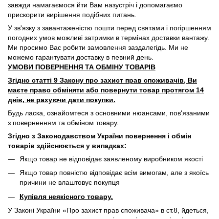
завжди намагаємося йти Вам назустріч і допомагаємо
прискорити вирішення подібних питань.
У зв'язку з завантаженістю пошти перед святами і погіршенням
погодних умов можливі затримки в термінах доставки вантажу.
Ми просимо Вас робити замовлення заздалегідь. Ми не
можемо гарантувати доставку в певний день.
УМОВИ ПОВЕРНЕННЯ ТА ОБМІНУ ТОВАРІВ
Згідно статті 9 Закону про захист прав споживачів, Ви
маєте право обміняти або повернути товар протягом 14
днів, не рахуючи дати покупки.
Будь ласка, ознайомтеся з основними нюансами, пов'язаними
з поверненням та обміном товару.
Згідно з Законодавством України повернення і обмін
товарів здійснюється у випадках:
Якщо товар не відповідає заявленому виробником якості
Якщо товар повністю відповідає всім вимогам, але з якоїсь
причини не влаштовує покупця
Купівля неякісного товару.
У Законі України «Про захист прав споживача» в ст.8, йдеться,