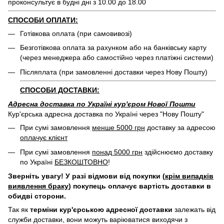
проконсультує в будні дні з 10.00 до 18.00
СПОСОБИ ОПЛАТИ:
Готівкова оплата (при самовивозі)
Безготівкова оплата за рахунком або на банківську карту
(через менеджера або самостійно через платіжні системи)
Післяплата (при замовленні доставки через Нову Пошту)
СПОСОБИ ДОСТАВКИ:
Адресна доставка по Україні кур'єром Нової Пошти
Кур'єрська адресна доставка по Україні через "Нову Пошту"
При сумі замовлення
менше 5000 грн
доставку за адресою
оплачує клієнт
При сумі замовлення
понад 5000 грн
здійснюємо доставку
по Україні
БЕЗКОШТОВНО
!
Зверніть увагу! У разі відмови від покупки (
крім випадків
виявлення браку
) покупець оплачує вартість доставки в
обидві сторони.
Так як
терміни кур'єрською адресної доставки
залежать від
служби доставки, вони можуть варіюватися виходячи з