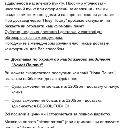
віддаленості населеного пункту. Просимо уточнювати
населений пункт при оформленні замовлення - так ми
швидше зможемо повідомити вас про всі нюанси доставки.
При доставці через "Нову Пошту" просимо вказувати, чи
бажаєте ви отримати наш фірмовий пакет.
Суботня, недільна доставка і доставка у святкові дні
обговорюються з менеджером.
Погоджуйте з менеджером зручний час і місце доставки
комфортним для Вас способом.
Доставка по Україні до найближчого відділення
"Нової Пошти"
Ви можете скористатися послугами компанії "Нова Пошта",
вказавши найближче до вас відділення.
Сума замовлення
меньш, ніж 1200грн - доставку сплачує
клієнт
Сума замовлення
більш, ніж 1200грн - доставка
здійснюється БЕЗКОШТОВНО
!
Всі посилки є цінними і страхуються за повною вартістю.
Можлива оплата "післяплатою" (при отриманні ви оплачуєте
послугу "Зворотній платіж).