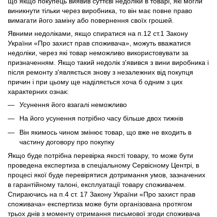
що якщо покупець виявив суттєві недоліки в товарі, які могли
виникнути тільки через виробника, то він має повне право
вимагати його заміну або повернення своїх грошей.
Явними недоліками, якщо спиратися на п.12 ст.1 Закону
України «Про захист прав споживача», можуть вважатися
недоліки, через які товар неможливо використовувати за
призначенням. Якщо такий недолік з'явився з вини виробника і
після ремонту з'являється знову з незалежних від покупця
причин і при цьому ще наділяється хоча б одним з цих
характерних ознак:
Усунення його взагалі неможливо
На його усунення потрібно часу більше двох тижнів
Він якимось чином змінює товар, що вже не входить в
частину договору про покупку
Якщо буде потрібна перевірка якості товару, то може бути
проведена експертиза в спеціальному Сервісному Центрі, в
процесі якої буде перевірятися дотримання умов, зазначених
в гарантійному талоні, експлуатації товару споживачем.
Спираючись на п.4 ст. 17 Закону України «Про захист прав
споживача» експертиза може бути організована протягом
трьох днів з моменту отримання письмової згоди споживача