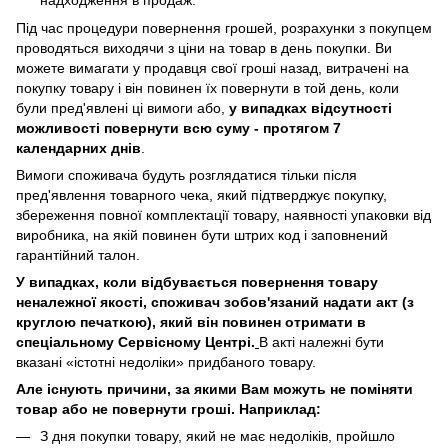
Під час процедури повернення грошей, розрахунки з покупцем
проводяться виходячи з ціни на товар в день покупки. Ви
можете вимагати у продавця свої гроші назад, витрачені на
покупку товару і він повинен їх повернути в той день, коли
були пред'явлені ці вимоги або,
у випадках відсутності
можливості повернути всю суму - протягом 7
календарних днів
.
Вимоги споживача будуть розглядатися тільки після
пред'явлення товарного чека, який підтверджує покупку,
збереження повної комплектації товару, наявності упаковки від
виробника, на якій повинен бути штрих код і заповнений
гарантійний талон.
У випадках, коли відбувається повернення товару
неналежної якості, споживач зобов'язаний надати акт (з
круглою печаткою), який він повинен отримати в
спеціальному Сервісному Центрі.
В акті належні бути
вказані «істотні недоліки» придбаного товару.
Але існують причини, за якими Вам можуть не поміняти
товар або не повернути гроші. Наприклад:
З дня покупки товару, який не має недоліків, пройшло