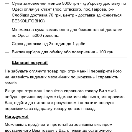
Сума замовлення менше 5000 грн - кур'єрську доставку по
Одесі оплачує клієнт (пос.Котвского, пос.Таірова, р-н
Слобідки доставка 70 грн, центр - доставка здійснюється
БЕЗКОШТОВНО)
Мінімальна сума замовлення для безкоштовної доставки
по Одесі - 5000 гривень.
Строк доставки від 2х годин до 1 доби.
Виклик кур'єра для обміну або повернення - 100 грн.
Шановні покупці!
Не забудьте оглянути товар при отриманні і перевірити його
на наявність видимих ​​механічних пошкоджень і справність
замків.
Якщо при отриманні повністю справного товару Ви з якої-
небудь причини вирішуєте відмовитися від нього, ми просимо
Вас, підійти до питання з розумінням і оплатити послуги
перевізника за відправку товару до вас і назад.
Нагадуємо!
Можливість пред'явити претензії за зовнішнім виглядом
доставленого Вам товару у Вас є тільки до остаточного