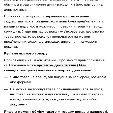
обміну, а в разі зниження ціни - виходячи з його вартості на
день покупки.
Прохання покупців по поверненню грошей повинні
задовольнятися в той день, коли вони були пред'явлені, а у
випадках відсутності можливості повернути гроші - в період
семи днів. Якщо під час розрахунку з'ясовується, що ціна на
товар зросла, то розрахунок проводиться на момент
пред'явлених вимог, а у випадках зниження - на момент
покупки.
Купівля якісного товару
Посилаючись на Закон України «Про захист прав споживача» і
ст.9 покупець може
протягом двох тижнів (14ти
календарних днів) поміняти товар на ідентичний:
Якщо товар не влаштував покупця за кольором, розміром
або формам.
Не можна застосовувати за призначенням, але за умов,
що товар не використовувався покупцем і має товарний
вигляд, споживчі якості, заводську упаковку, пломби і
документи.
Якщо в момент обміну такого ж товару немає в наявності,