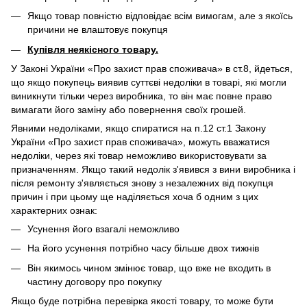
Якщо товар повністю відповідає всім вимогам, але з якоїсь
причини не влаштовує покупця
Купівля неякісного товару.
У Законі України «Про захист прав споживача» в ст.8, йдеться,
що якщо покупець виявив суттєві недоліки в товарі, які могли
виникнути тільки через виробника, то він має повне право
вимагати його заміну або повернення своїх грошей.
Явними недоліками, якщо спиратися на п.12 ст.1 Закону
України «Про захист прав споживача», можуть вважатися
недоліки, через які товар неможливо використовувати за
призначенням. Якщо такий недолік з'явився з вини виробника і
після ремонту з'являється знову з незалежних від покупця
причин і при цьому ще наділяється хоча б одним з цих
характерних ознак:
Усунення його взагалі неможливо
На його усунення потрібно часу більше двох тижнів
Він якимось чином змінює товар, що вже не входить в
частину договору про покупку
Якщо буде потрібна перевірка якості товару, то може бути