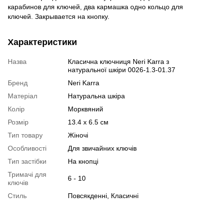
карабинов для ключей, два кармашка одно кольцо для
ключей. Закрывается на кнопку.
Характеристики
Назва
Класична ключниця Neri Karra з
натуральної шкіри 0026-1.3-01.37
Бренд
Neri Karra
Матеріал
Натуральна шкіра
Колір
Морквяний
Розмір
13.4 x 6.5 см
Тип товару
Жіночі
Особливості
Для звичайних ключів
Тип застібки
На кнопці
Тримачі для
6 - 10
ключів
Стиль
Повсякденні, Класичні