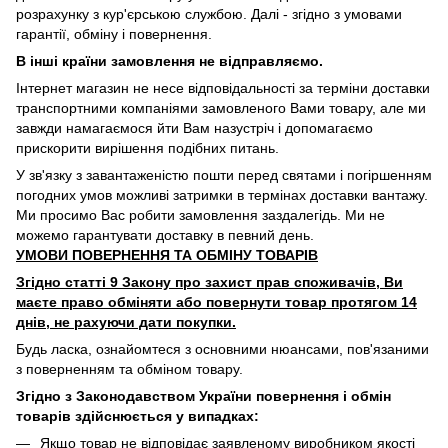
розрахунку з кур'єрською службою. Далі - згідно з умовами
гарантії, обміну і повернення.
В інші країни замовлення не відправляємо.
Інтернет магазин не несе відповідальності за терміни доставки
транспортними компаніями замовленого Вами товару, але ми
завжди намагаємося йти Вам назустріч і допомагаємо
прискорити вирішення подібних питань.
У зв'язку з завантаженістю пошти перед святами і погіршенням
погодних умов можливі затримки в термінах доставки вантажу.
Ми просимо Вас робити замовлення заздалегідь. Ми не
можемо гарантувати доставку в певний день.
УМОВИ ПОВЕРНЕННЯ ТА ОБМІНУ ТОВАРІВ
Згідно статті 9 Закону про захист прав споживачів, Ви
маєте право обміняти або повернути товар протягом 14
днів, не рахуючи дати покупки.
Будь ласка, ознайомтеся з основними нюансами, пов'язаними
з поверненням та обміном товару.
Згідно з Законодавством України повернення і обмін
товарів здійснюється у випадках:
Якщо товар не відповідає заявленому виробником якості