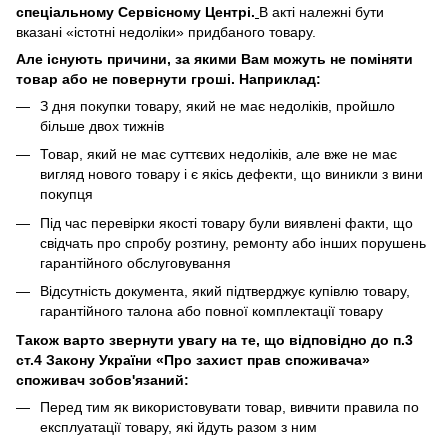
спеціальному Сервісному Центрі.
В акті належні бути
вказані «істотні недоліки» придбаного товару.
Але існують причини, за якими Вам можуть не поміняти
товар або не повернути гроші. Наприклад:
З дня покупки товару, який не має недоліків, пройшло
більше двох тижнів
Товар, який не має суттєвих недоліків, але вже не має
вигляд нового товару і є якісь дефекти, що виникли з вини
покупця
Під час перевірки якості товару були виявлені факти, що
свідчать про спробу розтину, ремонту або інших порушень
гарантійного обслуговування
Відсутність документа, який підтверджує купівлю товару,
гарантійного талона або повної комплектації товару
Також варто звернути увагу на те, що відповідно до п.3
ст.4 Закону України «Про захист прав споживача»
споживач зобов'язаний:
Перед тим як використовувати товар, вивчити правила по
експлуатації товару, які йдуть разом з ним