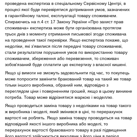
проведена експертиза в спеціальному Сервісному Центрі, в
процесі якої буде перевірятися дотримання умов, зазначених
в гарантійному талоні, експлуатації товару споживачем.
Спираючись на п.4 ст. 17 Закону України «Про захист прав
споживача» експертиза може бути організована протягом
трьох днів з моменту отримання письмової згоди споживача
на проведення такої перевірки. Якщо експертиза покаже, що
недоліки, які з'явилися після передачі товару споживачеві,
стали результатом порушення умов по використанню товару
споживачем, збереження або перевезення, то споживач
зобов'язаний буде сплатити цю експертизу з власної кишені.
Якщо ці вимоги не зможуть задовольнити під час, то покупець
може попросити замінити бракований товар на такий же товар
тільки іншого виробника, обраний ним, відповідно з
переглядом ціни і поверненням грошей, якщо в цьому виникне
потреба. Товар може відрізнятися маркою і моделлю.
Якщо проводиться заміна товару з недоліками на товар такого
ж виробника і моделі, який змінився в ціні, то перерахунок
вартості не роблять. Якщо заміна товару проводиться на товар
відповідний якості іншого виробника або моделі, то
перерахунок вартості бракованого товару в разі підвищення
його вартості здійснюється виходячи з його ціни в період