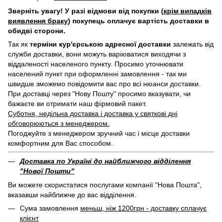
Зверніть увагу! У разі відмови від покупки (
крім випадків
виявлення браку
) покупець оплачує вартість доставки в
обидві сторони.
Так як
терміни кур'єрською адресної доставки
залежать від
служби доставки, вони можуть варіюватися виходячи з
віддаленості населеного пункту. Просимо уточнювати
населений пункт при оформленні замовлення - так ми
швидше зможемо повідомити вас про всі нюанси доставки.
При доставці через "Нову Пошту" просимо вказувати, чи
бажаєте ви отримати наш фірмовий пакет.
Суботня, недільна доставка і доставка у святкові дні
обговорюються з менеджером.
Погоджуйте з менеджером зручний час і місце доставки
комфортним для Вас способом.
Доставка по Україні до найближчого відділення
"Нової Пошти"
Ви можете скористатися послугами компанії "Нова Пошта",
вказавши найближче до вас відділення.
Сума замовлення
меньш, ніж 1200грн - доставку сплачує
клієнт