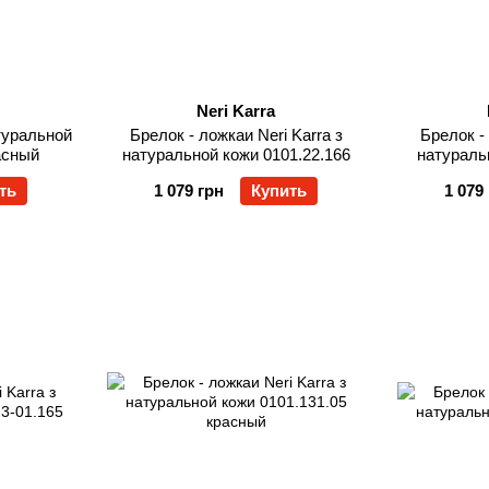
Neri Karra
атуральной
Брелок - ложкаи Neri Karra з
Брелок - 
асный
натуральной кожи 0101.22.166
натураль
ть
1 079 грн
Купить
1 079