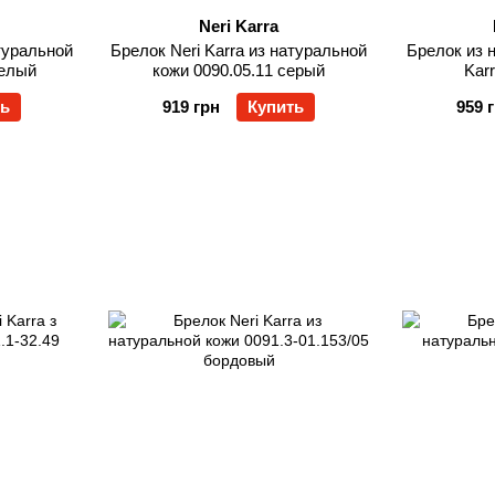
Neri Karra
атуральной
Брелок Neri Karra из натуральной
Брелок из 
белый
кожи 0090.05.11 серый
Karr
ть
919 грн
Купить
959 