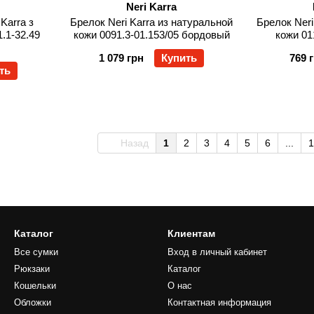
Neri Karra
Karra з
Брелок Neri Karra из натуральной
Брелок Neri
.1-32.49
кожи 0091.3-01.153/05 бордовый
кожи 01
1 079 грн
Купить
769 
ть
Назад
1
2
3
4
5
6
...
1
Каталог
Клиентам
Все сумки
Вход в личный кабинет
Рюкзаки
Каталог
Кошельки
О нас
Обложки
Контактная информация