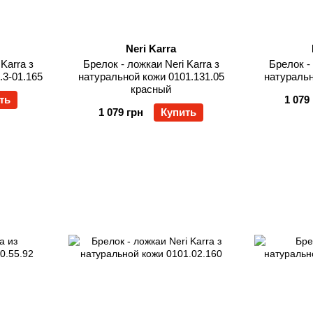
Neri Karra
Karra з
Брелок - ложкаи Neri Karra з
Брелок - 
.3-01.165
натуральной кожи 0101.131.05
натуральн
красный
ть
1 079
1 079 грн
Купить