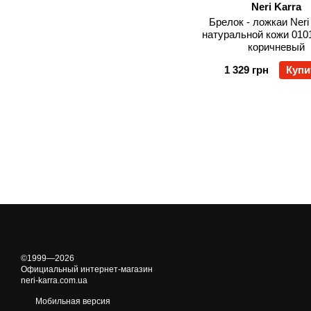
Neri Karra
Брелок - ложкаи Neri 
натуральной кожи 0101
коричневый
1 329 грн
Купи
©1999—2026
Официальный интернет-магазин
neri-karra.com.ua
Мобильная версия