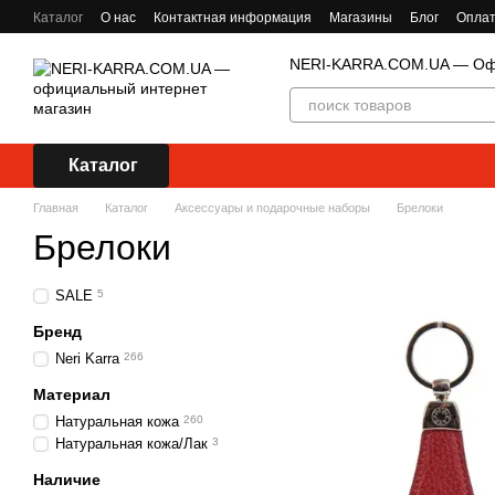
Перейти к основному контенту
Каталог
О нас
Контактная информация
Магазины
Блог
Оплат
NERI-KARRA.COM.UA — Офи
Каталог
Главная
Каталог
Аксессуары и подарочные наборы
Брелоки
Брелоки
SALE
5
Бренд
Neri Karra
266
Материал
Натуральная кожа
260
Натуральная кожа/Лак
3
Наличие