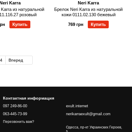
Neri Karra
Neri Karra
 Karra из натуральной
Брелок Neri Karra из натуральной
11.116.27 розовый
кожи 0111.02.130 бежевый
грн
Купить
769 грн
Купить
4
Вперед
Контактная информация
097 249-86-00
exult.internet
063-445-73-99
nerikarraexult@gmail.com
Перезвонить вам?
Одесса, пр-кт Украинских Героев,
5