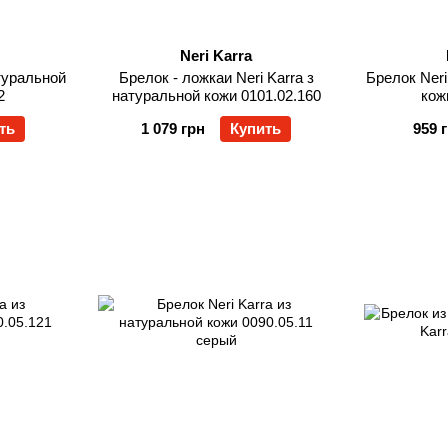
Neri Karra
атуральной
Брелок - ложкаи Neri Karra з
Брелок Neri
2
натуральной кожи 0101.02.160
кож
ть
1 079 грн
Купить
959 