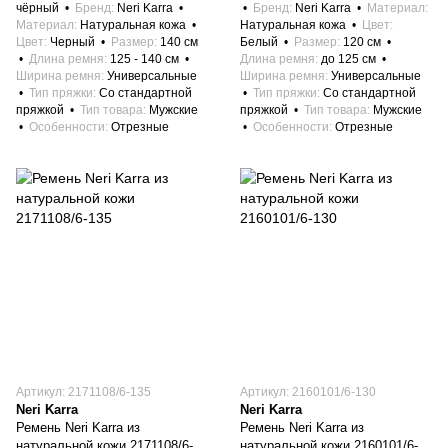
чёрный
Бренд
Neri Karra
Бренд
Neri Karra
Материал
Материал
Натуральная кожа
Натуральная кожа
Цвет
Цвет
Черный
Размер
140 см
Белый
Размер
120 см
Длина ремня
125 - 140 см
Длина ремня
до 125 см
Ширина ремня
Универсальные
Ширина ремня
Универсальные
Тип пряжки
Со стандартной
Тип пряжки
Со стандартной
пряжкой
Тип товара
Мужские
пряжкой
Тип товара
Мужские
Особенности
Отрезные
Особенности
Отрезные
Артикул: 2171108/6-135
Артикул: 2160101/6-130
Neri Karra
Neri Karra
Ремень Neri Karra из
Ремень Neri Karra из
натуральной кожи 2171108/6-
натуральной кожи 2160101/6-