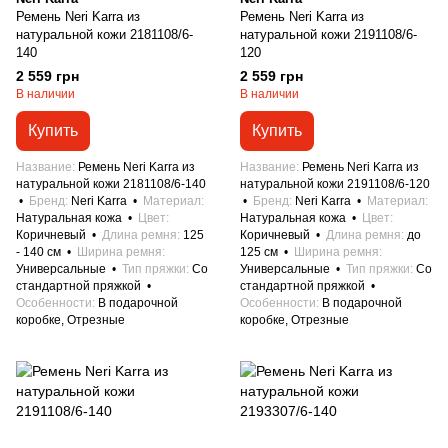
Ремень Neri Karra из
Ремень Neri Karra из
натуральной кожи 2181108/6-
натуральной кожи 2191108/6-
140
120
2 559 грн
2 559 грн
В наличии
В наличии
Купить
Купить
Название
Ремень Neri Karra из
Название
Ремень Neri Karra из
натуральной кожи 2181108/6-140
натуральной кожи 2191108/6-120
Бренд
Neri Karra
Материал
Бренд
Neri Karra
Материал
Натуральная кожа
Цвет
Натуральная кожа
Цвет
Коричневый
Длина ремня
125
Коричневый
Длина ремня
до
- 140 см
Ширина ремня
125 см
Ширина ремня
Универсальные
Тип пряжки
Со
Универсальные
Тип пряжки
Со
стандартной пряжкой
стандартной пряжкой
Особенности
В подарочной
Особенности
В подарочной
коробке, Отрезные
коробке, Отрезные