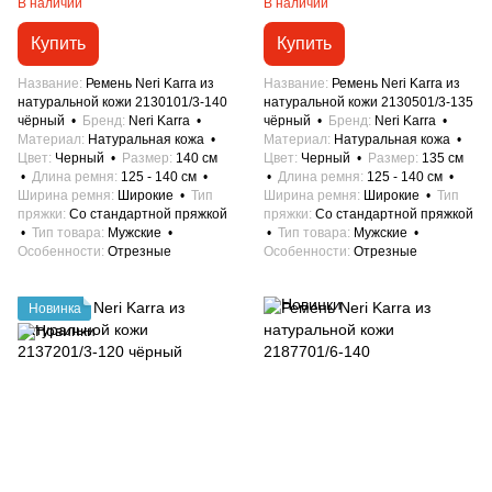
В наличии
В наличии
Купить
Купить
Название
Ремень Neri Karra из
Название
Ремень Neri Karra из
натуральной кожи 2130101/3-140
натуральной кожи 2130501/3-135
чёрный
Бренд
Neri Karra
чёрный
Бренд
Neri Karra
Материал
Натуральная кожа
Материал
Натуральная кожа
Цвет
Черный
Размер
140 см
Цвет
Черный
Размер
135 см
Длина ремня
125 - 140 см
Длина ремня
125 - 140 см
Ширина ремня
Широкие
Тип
Ширина ремня
Широкие
Тип
пряжки
Со стандартной пряжкой
пряжки
Со стандартной пряжкой
Тип товара
Мужские
Тип товара
Мужские
Особенности
Отрезные
Особенности
Отрезные
Новинка