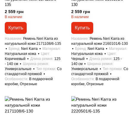
135
130
2 559 грн
2 559 грн
В наличии
В наличии
Купить
Купить
Название
Ремень Neri Karra из
Название
Ремень Neri Karra из
натуральной кожи 2171108/6-135
натуральной кожи 2160101/6-130
Бренд
Neri Karra
Материал
Бренд
Neri Karra
Материал
Натуральная кожа
Цвет
Натуральная кожа
Цвет
Коричневый
Длина ремня
125
Черный
Длина ремня
125 -
- 140 см
Ширина ремня
140 см
Ширина ремня
Универсальные
Тип пряжки
Со
Универсальные
Тип пряжки
Со
стандартной пряжкой
стандартной пряжкой
Особенности
В подарочной
Особенности
В подарочной
коробке, Отрезные
коробке, Отрезные