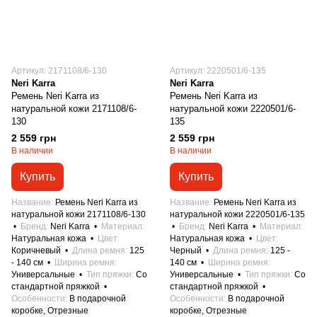
Артикул: 2171108/6-130
Артикул: 2220501/6-135
Neri Karra
Neri Karra
Ремень Neri Karra из
Ремень Neri Karra из
натуральной кожи 2171108/6-
натуральной кожи 2220501/6-
130
135
2 559 грн
2 559 грн
В наличии
В наличии
Купить
Купить
Название
Ремень Neri Karra из
Название
Ремень Neri Karra из
натуральной кожи 2171108/6-130
натуральной кожи 2220501/6-135
Бренд
Neri Karra
Материал
Бренд
Neri Karra
Материал
Натуральная кожа
Цвет
Натуральная кожа
Цвет
Коричневый
Длина ремня
125
Черный
Длина ремня
125 -
- 140 см
Ширина ремня
140 см
Ширина ремня
Универсальные
Тип пряжки
Со
Универсальные
Тип пряжки
Со
стандартной пряжкой
стандартной пряжкой
Особенности
В подарочной
Особенности
В подарочной
коробке, Отрезные
коробке, Отрезные