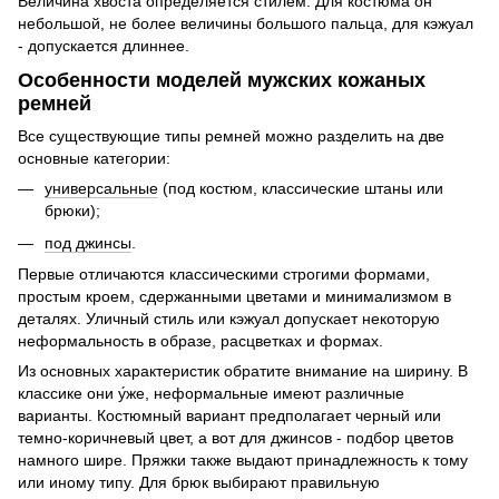
Величина хвоста определяется стилем. Для костюма он
небольшой, не более величины большого пальца, для кэжуал
- допускается длиннее.
Особенности моделей мужских кожаных
ремней
Все существующие типы ремней можно разделить на две
основные категории:
универсальные
(под костюм, классические штаны или
брюки);
под джинсы
.
Первые отличаются классическими строгими формами,
простым кроем, сдержанными цветами и минимализмом в
деталях. Уличный стиль или кэжуал допускает некоторую
неформальность в образе, расцветках и формах.
Из основных характеристик обратите внимание на ширину. В
классике они у́же, неформальные имеют различные
варианты. Костюмный вариант предполагает черный или
темно-коричневый цвет, а вот для джинсов - подбор цветов
намного шире. Пряжки также выдают принадлежность к тому
или иному типу. Для брюк выбирают правильную