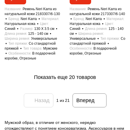
Название
Ремень Neri Karra из
Название
Ремень Neri Karra из
натуральной кожи 2183307/6-130
натуральной кожи 2173307/6-140
Бренд
Neri Karra
Материал
Бренд
Neri Karra
Материал
Натуральная кожа
Цвет
Натуральная кожа
Цвет
Синий
Размер
130 X 3.5 см
Синий
Длина ремня
125 - 140
Длина ремня
125 - 140 см
см
Ширина ремня
Ширина ремня
Универсальные
Универсальные
Тип пряжки
Со
Тип пряжки
Со стандартной
стандартной пряжкой
пряжкой
Тип товара
Мужские
Особенности
В подарочной
Особенности
В подарочной
коробке, Отрезные
коробке, Отрезные
Показать еще 20 товаров
Назад
Вперед
1
из 21
Мужской образ, в отличие от женского, нередко
отождествляют с понятием консерватизма. Аксессуаров в нем