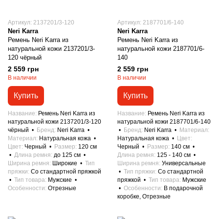
Артикул: 2137201/3-120
Артикул: 2187701/6-140
Neri Karra
Neri Karra
Ремень Neri Karra из
Ремень Neri Karra из
натуральной кожи 2137201/3-
натуральной кожи 2187701/6-
120 чёрный
140
2 559 грн
2 559 грн
В наличии
В наличии
Купить
Купить
Название
Ремень Neri Karra из
Название
Ремень Neri Karra из
натуральной кожи 2137201/3-120
натуральной кожи 2187701/6-140
чёрный
Бренд
Neri Karra
Бренд
Neri Karra
Материал
Материал
Натуральная кожа
Натуральная кожа
Цвет
Цвет
Черный
Размер
120 см
Черный
Размер
140 см
Длина ремня
до 125 см
Длина ремня
125 - 140 см
Ширина ремня
Широкие
Тип
Ширина ремня
Универсальные
пряжки
Со стандартной пряжкой
Тип пряжки
Со стандартной
Тип товара
Мужские
пряжкой
Тип товара
Мужские
Особенности
Отрезные
Особенности
В подарочной
коробке, Отрезные