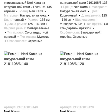
универсальный Neri Karra из
натуральной кожи 2161108/6-135
натуральной кожи 2170501/6-135
Бренд
Neri Karra
Материал
чёрный
Бренд
Neri Karra
Натуральная кожа
Цвет
Материал
Натуральная кожа
Коричневый
Длина ремня
125
Цвет
Черный
Размер
135 см
- 140 см
Ширина ремня
Длина ремня
125 - 140 см
Универсальные
Тип пряжки
Со
Ширина ремня
Универсальные
стандартной пряжкой
Тип пряжки
Со стандартной
Особенности
В подарочной
пряжкой
Тип товара
Мужские
коробке, Отрезные
Особенности
Отрезные
Артикул: 2181108/6-140
Артикул: 2191108/6-120
Neri Karra
Neri Karra