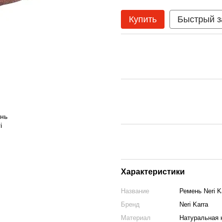
Купить
Быстрый з
Характеристики
Название
Ремень Neri K
Бренд
Neri Karra
Материал
Натуральная 