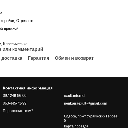
ые
 коробке, Отрезные
ой пряжкой
, Классические
 или комментарий
 доставка
Гарантия
Обмен и возврат
Контактная информация
097 249-86-00
exult.internet
063-445-73-99
nerikarraexult@gmail.com
Перезвонить вам?
Одесса, пр-кт Украинских Героев,
5
Карта проезда