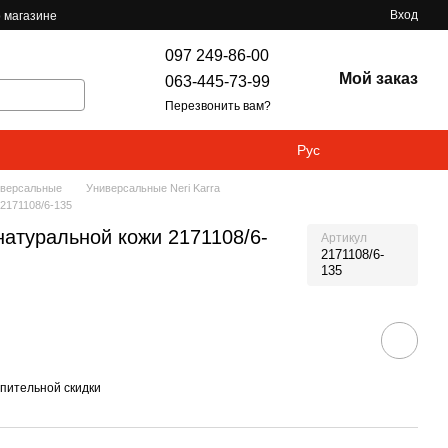
Вход
 магазине
097 249-86-00
Мой заказ
063-445-73-99
Перезвонить вам?
Рус
версальные
Универсальные Neri Karra
 2171108/6-135
 натуральной кожи 2171108/6-
Артикул
2171108/6-
135
пительной скидки