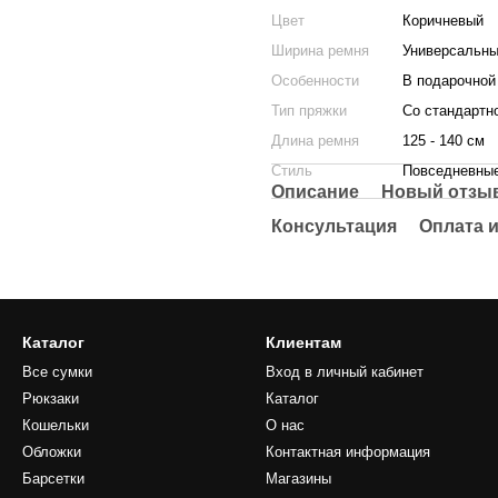
Цвет
Коричневый
Ширина ремня
Универсальн
Особенности
В подарочной
Тип пряжки
Со стандартн
Длина ремня
125 - 140 см
Стиль
Повседневные
Описание
Новый отзыв
Консультация
Оплата и
Каталог
Клиентам
Все сумки
Вход в личный кабинет
Рюкзаки
Каталог
Кошельки
О нас
Обложки
Контактная информация
Барсетки
Магазины