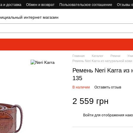
а и доставка
Обмен и возврат
Пользовательское соглашение
Отзывы о
циальный интернет магазин
Главная
Каталог
Ремни
Уни
Ремень Neri Karra из натуральной кожи
Ремень Neri Karra из
135
В наличии
Оставить отзыв
2 559 грн
Войти
для отображения нако
%