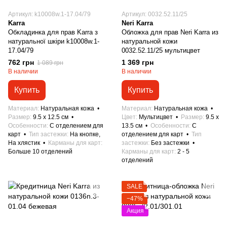
Артикул: k10008w.1-17.04/79
Артикул: 0032.52.11/25
Karra
Neri Karra
Обкладинка для прав Karra з
Обложка для прав Neri Karra из
натуральної шкіри k10008w.1-
натуральной кожи
17.04/79
0032.52.11/25 мультицвет
762 грн
1 369 грн
1 089 грн
В наличии
В наличии
Купить
Купить
Материал
Натуральная кожа
Материал
Натуральная кожа
Размер
9.5 x 12.5 см
Цвет
Мультицвет
Размер
9.5 x
Особенности
С отделением для
13.5 см
Особенности
С
карт
Тип застежки
На кнопке,
отделением для карт
Тип
На хлястик
Карманы для карт
застежки
Без застежки
Больше 10 отделений
Карманы для карт
2 - 5
отделений
SALE
−47%
Акция