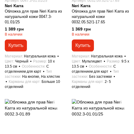
Артикул: 0047.3-01.01/25
Артикул: 0032.05.52/1-17.65
Neri Karra
Neri Karra
Обложка для прав Neri Karra из
Обложка для прав Neri Karra из
натуральной кожи 0047.3-
натуральной кожи
01.01/25
0032.05.52/1-17.65
1 389 грн
1 369 грн
В наличии
В наличии
Купить
Купить
Материал
Натуральная кожа
Материал
Натуральная кожа
Цвет
Черный
Размер
10 x
Цвет
Мультицвет
Размер
9.5 x
13.5 см
Особенности
С
13.5 см
Особенности
С
отделением для карт
Тип
отделением для карт
Тип
застежки
На кнопке, На хлястик
застежки
Без застежки
Карманы для карт
Больше 10
Карманы для карт
2- 5
отделений
отделений