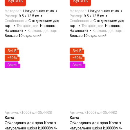
Купить
Купить
Материал
Натуральная кожа
Материал
Натуральная кожа
Размер
9.5 x 12.5 см
Размер
9.5 x 12.5 см
Особенности
С отделением для
Особенности
С отделением для
карт
Тип застежки
На кнопке,
карт
Тип застежки
На кнопке,
На хлястик
Карманы для карт
На хлястик
Карманы для карт
Больше 10 отделений
Больше 10 отделений
SALE
SALE
−30%
−30%
Акция
Акция
Артикул: k10008w.4-35.44/38
Артикул: k10008w.4-35.44/82
Karra
Karra
Обкладинка для прав Karra з
Обкладинка для прав Karra з
натуральної шкіри k10008w.4-
натуральної шкіри k10008w.4-