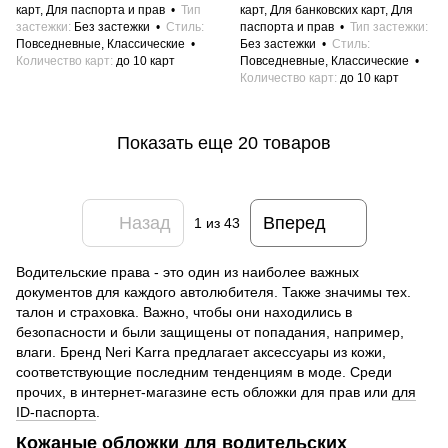
карт, Для паспорта и прав
Тип
карт, Для банковских карт, Для
застежки
Без застежки
Стиль
паспорта и прав
Тип застежки
Повседневные, Классические
Без застежки
Стиль
Количество карт
до 10 карт
Повседневные, Классические
Количество карт
до 10 карт
Показать еще 20 товаров
Назад
Вперед
1
из 43
Водительские права - это один из наиболее важных
документов для каждого автолюбителя. Также значимы тех.
талон и страховка. Важно, чтобы они находились в
безопасности и были защищены от попадания, например,
влаги. Бренд Neri Karra предлагает аксессуары из кожи,
соответствующие последним тенденциям в моде. Среди
прочих, в интернет-магазине есть обложки для прав или
для
ID-паспорта
.
Кожаные обложки для водительских