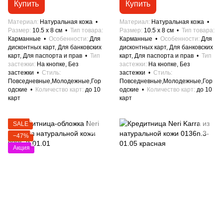
Купить
Купить
Материал
Натуральная кожа
Материал
Натуральная кожа
Размер
10.5 x 8 см
Тип товара
Размер
10.5 x 8 см
Тип товара
Карманные
Особенности
Для
Карманные
Особенности
Для
дисконтных карт, Для банковских
дисконтных карт, Для банковских
карт, Для паспорта и прав
Тип
карт, Для паспорта и прав
Тип
застежки
На кнопке, Без
застежки
На кнопке, Без
застежки
Стиль
застежки
Стиль
Повседневные,Молодежные,Гор
Повседневные,Молодежные,Гор
одские
Количество карт
до 10
одские
Количество карт
до 10
карт
карт
SALE
−47%
Акция