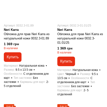
Артикул: 0032.3-01.89
Артикул: 0032.3-01.01/25
Neri Karra
Neri Karra
Обложка для прав Neri Karra из
Обложка для прав Neri Karra из
натуральной кожи 0032.3-01.89
натуральной кожи 0032.3-
01.01/25
1 369 грн
1 369 грн
В наличии
В наличии
Купить
Купить
Материал
Натуральная кожа
Размер
9.5 x 13.5 см
Материал
Натуральная кожа
Особенности
С отделением для
Цвет
Черный
Размер
9.5 x
карт
Тип застежки
Без
13.5 см
Особенности
С
застежки
Карманы для карт
2-
отделением для карт
Тип
5 отделений
застежки
Без застежки
Карманы для карт
2- 5
отделений
SALE
SALE