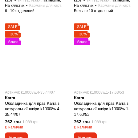
карт
Тип застежки
На кнопке,
карт
Тип застежки
На кнопке,
На хлястик
Карманы для карт
На хлястик
Карманы для карт
6 - 10 отделений
Больше 10 отделений
SALE
SALE
−30%
−30%
Акция
Акция
Артикул: k10008w.4-35.44/07
Артикул: k10008w.1-17.63/53
Karra
Karra
Обкладинка для прав Karra з
Обкладинка для прав Karra з
натуральної шкіри k10008w.4-
натуральної шкіри k10008w.1-
35.44/07
17.63/53
762 грн
762 грн
1 089 грн
1 089 грн
В наличии
В наличии