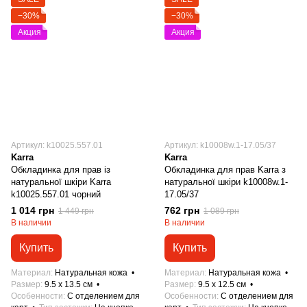
−30%
−30%
Акция
Акция
Артикул: k10025.557.01
Артикул: k10008w.1-17.05/37
Karra
Karra
Обкладинка для прав із
Обкладинка для прав Karra з
натуральної шкіри Karra
натуральної шкіри k10008w.1-
k10025.557.01 чорний
17.05/37
1 014 грн
762 грн
1 449 грн
1 089 грн
В наличии
В наличии
Купить
Купить
Материал
Натуральная кожа
Материал
Натуральная кожа
Размер
9.5 x 13.5 см
Размер
9.5 x 12.5 см
Особенности
С отделением для
Особенности
С отделением для