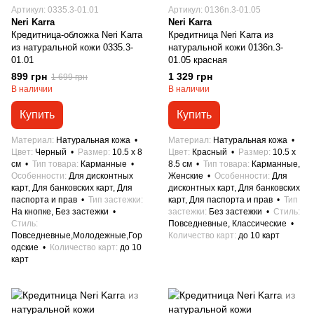
Артикул: 0335.3-01.01
Артикул: 0136n.3-01.05
Neri Karra
Neri Karra
Кредитница-обложка Neri Karra
Кредитница Neri Karra из
из натуральной кожи 0335.3-
натуральной кожи 0136n.3-
01.01
01.05 красная
899 грн
1 329 грн
1 699 грн
В наличии
В наличии
Купить
Купить
Материал
Натуральная кожа
Материал
Натуральная кожа
Цвет
Черный
Размер
10.5 x 8
Цвет
Красный
Размер
10.5 x
см
Тип товара
Карманные
8.5 см
Тип товара
Карманные,
Особенности
Для дисконтных
Женские
Особенности
Для
карт, Для банковских карт, Для
дисконтных карт, Для банковских
паспорта и прав
Тип застежки
карт, Для паспорта и прав
Тип
На кнопке, Без застежки
застежки
Без застежки
Стиль
Стиль
Повседневные, Классические
Повседневные,Молодежные,Гор
Количество карт
до 10 карт
одские
Количество карт
до 10
карт