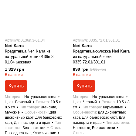
Артикул: 0136n.3-01.04
Артикул: 0335.72.01/301.01
Neri Karra
Neri Karra
Кредитница Neri Karra из
Кредитница-обложка Neri Karra
натуральной кожи 0136n.3-
из натуральной кожи
01.04 бежевая
0335.72.01/301.01
1 329 грн
899 грн
1 699 грн
В наличии
В наличии
Купить
Купить
Материал
Натуральная кожа
Материал
Натуральная кожа
Цвет
Бежевый
Размер
10.5 x
Цвет
Черный
Размер
10.5 x 8
8.5 см
Тип товара
Женские,
см
Тип товара
Карманные
Мужские
Особенности
Для
Особенности
Для дисконтных
дисконтных карт, Для банковских
карт, Для банковских карт, Для
карт, Для паспорта и прав
Тип
паспорта и прав
Тип застежки
застежки
Без застежки
Стиль
На кнопке, Без застежки
Повседневные, Классические
Стиль