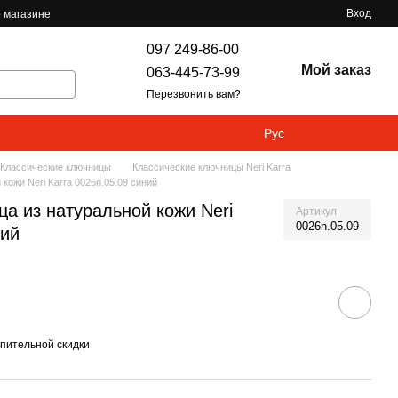
Вход
 магазине
097 249-86-00
Мой заказ
063-445-73-99
Перезвонить вам?
Рус
Классические ключницы
Классические ключницы Neri Karra
кожи Neri Karra 0026n.05.09 синий
а из натуральной кожи Neri
Артикул
0026n.05.09
ний
пительной скидки