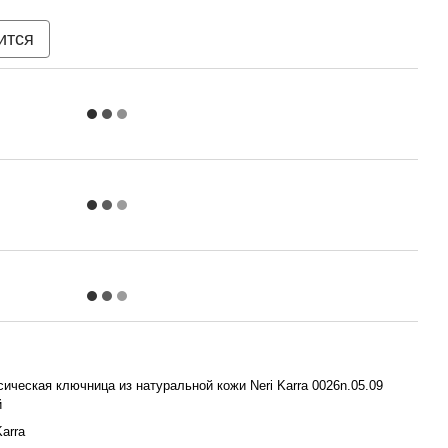
ится
ическая ключница из натуральной кожи Neri Karra 0026n.05.09
й
Karra