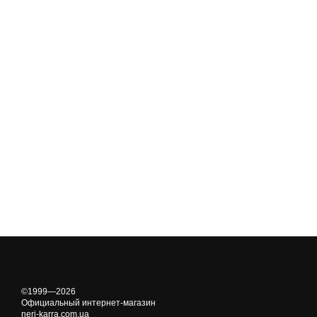
©1999—2026
Официальный интернет-магазин
neri-karra.com.ua