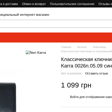
а и доставка
Обмен и возврат
Пользовательское соглашение
Отзывы о
циальный интернет магазин
Главная
Каталог
Ключницы
Классическая ключница из натуральной 
Классическая ключниц
Karra 0026n.05.09 си
Нет в наличии
Оставить отзыв
1 099 грн
Войти
для отображения нако
%