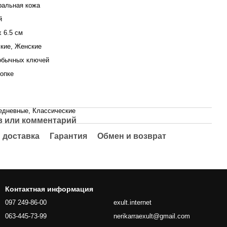
ральная кожа
й
x 6.5 см
кие, Женские
обычных ключей
нопке
едневные, Классические
 или комментарий
 доставка
Гарантия
Обмен и возврат
Контактная информация
097 249-86-00
exult.internet
063-445-73-99
nerikarraexult@gmail.com