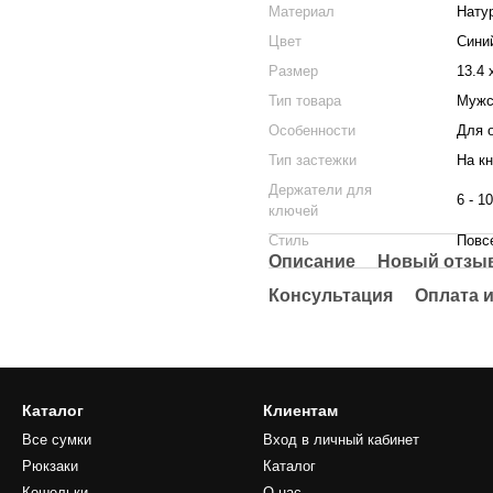
Материал
Нату
Цвет
Сини
Размер
13.4 
Тип товара
Мужс
Особенности
Для 
Тип застежки
На к
Держатели для
6 - 10
ключей
Стиль
Повс
Описание
Новый отзыв
Консультация
Оплата и
Каталог
Клиентам
Все сумки
Вход в личный кабинет
Рюкзаки
Каталог
Кошельки
О нас