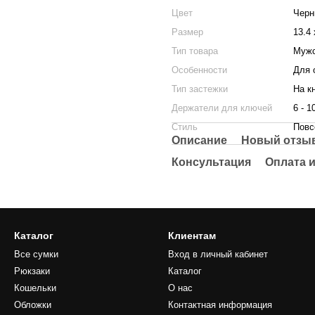
Цвет
Черн
Размер
13.4 
Тип товара
Мужс
Особенности
Для 
Тип застежки
На к
Держатели для ключей
6 - 1
Стиль
Повс
Описание
Новый отзыв
Консультация
Оплата и
Каталог
Клиентам
Все сумки
Вход в личный кабинет
Рюкзаки
Каталог
Кошельки
О нас
Обложки
Контактная информация