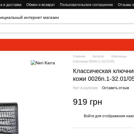
а и доставка
Обмен и возврат
Пользовательское соглашение
Отзывы о
циальный интернет магазин
Главная
Каталог
Ключницы
Ключница 0026n.1-32.01/05
Классическая ключниц
кожи 0026n.1-32.01/0
Нет в наличии
Оставить отзыв
919 грн
Войти
для отображения нако
%