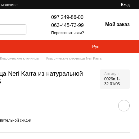
Вход
 магазине
097 249-86-00
Мой заказ
063-445-73-99
Перезвонить вам?
Рус
Классические ключницы
Классические ключницы Neri Karra
а Neri Karra из натуральной
Артикул
0026n.1-
5
32.01/05
пительной скидки