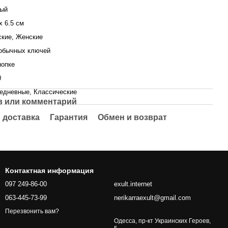
ый
x 6.5 см
кие, Женские
обычных ключей
нопке
0
едневные, Классические
 или комментарий
 доставка
Гарантия
Обмен и возврат
Контактная информация
097 249-86-00
exult.internet
063-445-73-99
nerikarraexult@gmail.com
Перезвонить вам?
Одесса, пр-кт Украинских Героев,