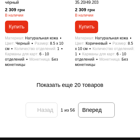
чёрный
35.20/49.203
2 309 грн
2 309 грн
В наличии
В наличии
Купить
Купить
Материал
Натуральная кожа
Материал
Натуральная кожа
Цвет
Черный
Размер
8.5 x 10
Цвет
Коричневый
Размер
8.5
см
Количество отделений
1
x 10 см
Количество отделений
Карманы для карт
6 - 10
1
Карманы для карт
6 - 10
отделений
Монетница
Без
отделений
Монетница
Без
монетницы
монетницы
Показать еще 20 товаров
Назад
Вперед
1
из 56