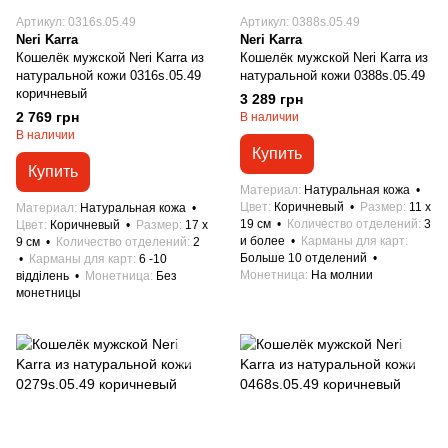
Артикул: 0316s.05.49
Артикул: 0388s.05.49
Neri Karra
Neri Karra
Кошелёк мужской Neri Karra из
Кошелёк мужской Neri Karra из
натуральной кожи 0316s.05.49
натуральной кожи 0388s.05.49
коричневый
3 289 грн
2 769 грн
В наличии
В наличии
Купить
Купить
Материал
Натуральная кожа
Цвет
Коричневый
Размер
11 x
Материал
Натуральная кожа
19 см
Количество отделений
3
Цвет
Коричневый
Размер
17 x
и более
Карманы для карт
9 см
Количество отделений
2
Больше 10 отделений
Карманы для карт
6 -10
Монетница
На молнии
відділень
Монетница
Без
монетницы