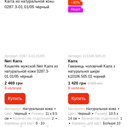
−30%
Акция
Артикул: 0287.3-01.01/05
Артикул: k10106.505.01
Neri Karra
Karra
Кошелёк мужской Neri Karra из
Гаманець чоловічий Karra з
натуральной кожи 0287.3-
натуральної шкіри
01.01/05 чёрный
k10106.505.01 чорний
2 469 грн
1 420 грн
2 029 грн
В наличии
В наличии
Купить
Купить
Материал
Натуральная кожа
Материал
Натуральная кожа
Цвет
Черный
Размер
11 x 9.5
Цвет
Черный
Размер
10.5 x
см
Количество отделений
2
14 см
Количество отделений
1
Карманы для карт
6 - 10
Карманы для карт
Больше 10