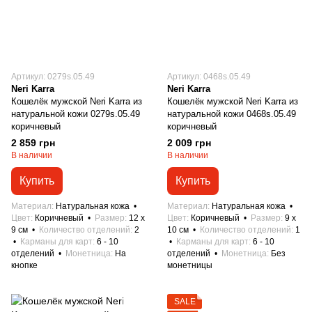
Артикул: 0279s.05.49
Артикул: 0468s.05.49
Neri Karra
Neri Karra
Кошелёк мужской Neri Karra из
Кошелёк мужской Neri Karra из
натуральной кожи 0279s.05.49
натуральной кожи 0468s.05.49
коричневый
коричневый
2 859 грн
2 009 грн
В наличии
В наличии
Купить
Купить
Материал
Натуральная кожа
Материал
Натуральная кожа
Цвет
Коричневый
Размер
12 x
Цвет
Коричневый
Размер
9 x
9 см
Количество отделений
2
10 см
Количество отделений
1
Карманы для карт
6 - 10
Карманы для карт
6 - 10
отделений
Монетница
На
отделений
Монетница
Без
кнопке
монетницы
SALE