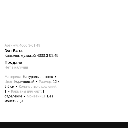
Артикул: 4000.3-01.49
Neri Karra
Кошелек мужской 4000.3-01.49
Продано
Нет в наличии
Материал
Натуральная кожа
Цвет
Коричневый
Размер
12 x
9.5 см
Количество отделений
1
Карманы для карт
1
отделение
Монетница
Без
монетницы