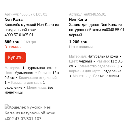
Артикул: 4000.57.01/05.01
Артикул: eu0348.55.01
Neri Karra
Neri Karra
Кошелёк мужской Neri Karra из
Зажим для денег Neri Karra из
натуральной кожи
натуральной кожи eu0348.55.01
4000.57.01/05.01
чёрный
899 грн
1 209 грн
1 169 грн
В наличии
Нет в наличии
Материал
Натуральная кожа
Купить
Цвет
Черный
Размер
11 x 8.5
см
Количество отделений
1
Материал
Натуральная кожа
Карманы для карт
1 отделение
Цвет
Мультицвет
Размер
12 x
Монетница
Без монетницы
9.5 см
Количество отделений
1
Карманы для карт
1
отделение
Монетница
Без
монетницы