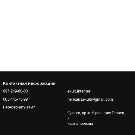
Контактная информация
097 249-86-00
exult.internet
063-445-73-99
nerikarraexult@gmail.com
Перезвонить вам?
Одесса, пр-кт Украинских Героев,
5
Карта проезда