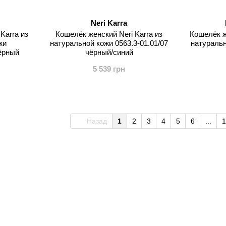
Neri Karra
Karra из
Кошелёк женский Neri Karra из
Кошелёк ж
жи
натуральной кожи 0563.3-01.01/07
натуральн
чёрный
чёрный/синий
5 539 грн
Назад
1
2
3
4
5
6
...
1