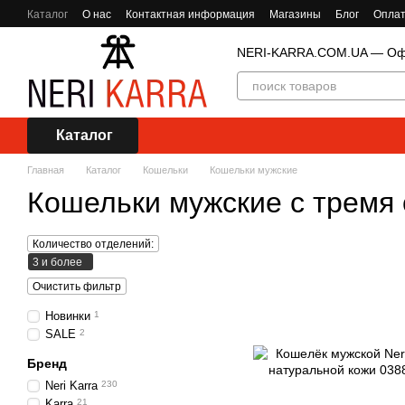
Перейти к основному контенту
Каталог
О нас
Контактная информация
Магазины
Блог
Оплат
NERI-KARRA.COM.UA — Офи
Каталог
Главная
Каталог
Кошельки
Кошельки мужские
Кошельки мужские с тремя
Количество отделений:
3 и более
Очистить фильтр
Новинки
1
SALE
2
Бренд
Neri Karra
230
Karra
21