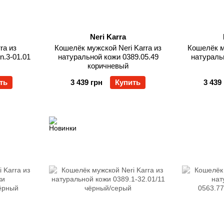
Neri Karra
ra из
Кошелёк мужской Neri Karra из
Кошелёк м
n.3-01.01
натуральной кожи 0389.05.49
натураль
коричневый
ть
3 439 грн
Купить
3 439