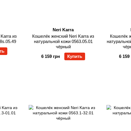
Neri Karra
Karra из
Кошелёк женский Neri Karra из
Кошелёк ж
8s.05.49
натуральной кожи 0563.05.01
натуральной
чёрный
чёр
ть
6 159 грн
Купить
6 159