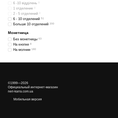
6 -10 відділень
0
1 отделение
0
2 - 5 отделений
0
6 - 10 отделений
51
Больше 10 отделений
200
Монетница
Без монетницы
63
На кнопке
8
На молнии
180
©1999—2026
Официальный интернет-магазин
neri-karra.com.ua
Мобильная версия