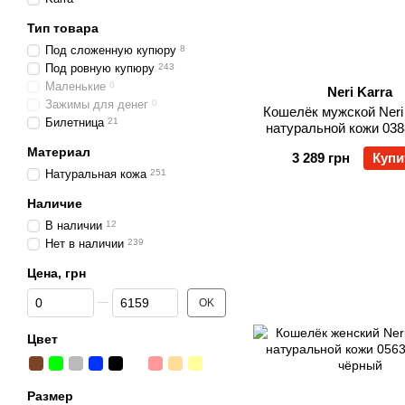
Тип товара
Под сложенную купюру
8
Под ровную купюру
243
Маленькие
0
Neri Karra
Зажимы для денег
0
Кошелёк мужской Neri 
Билетница
21
натуральной кожи 038
Материал
3 289 грн
Купи
Натуральная кожа
251
Наличие
В наличии
12
Нет в наличии
239
Цена, грн
От Цена, грн
До Цена, грн
OK
Цвет
Размер