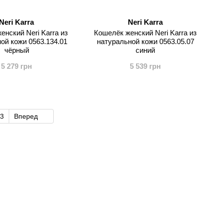
Neri Karra
Neri Karra
енский Neri Karra из
Кошелёк женский Neri Karra из
ой кожи 0563.134.01
натуральной кожи 0563.05.07
чёрный
синий
5 279 грн
5 539 грн
3
Вперед