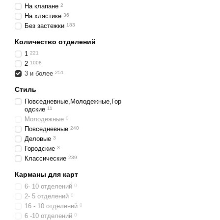
На клапане
2
На хлястике
36
Без застежки
183
Количество отделений
1
221
2
1008
3 и более
251
Стиль
Повседневные,Молодежные,Гор
одские
11
Молодежные
0
Повседневные
240
Деловые
3
Городские
3
Классические
239
Карманы для карт
6- 10 отделений
0
2- 5 отделений
0
16 - 10 отделений
0
6 -10 отделений
0