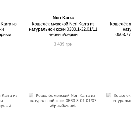
Neri Karra
Karra из
Кошелёк мужской Neri Karra из
Кошелёк ж
жи
натуральной кожи 0389.1-32.01/11
нат
чёрный
чёрный/серый
0563.77
3 439 грн