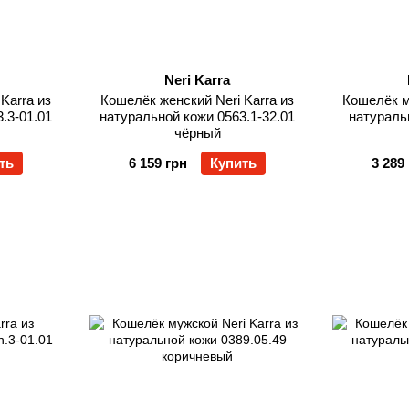
Neri Karra
Karra из
Кошелёк женский Neri Karra из
Кошелёк м
.3-01.01
натуральной кожи 0563.1-32.01
натураль
чёрный
ть
6 159 грн
Купить
3 289