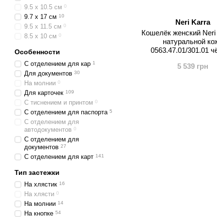
9.5 x 10.5 см
0
9.7 x 17 см
10
Neri Karra
9.5 x 11.5 см
0
Кошелёк женский Neri 
8.5 x 10 см
0
натуральной ко
0563.47.01/301.01 
Особенности
С отделением для кар
1
5 539 грн
Для документов
30
На молнии
0
Для карточек
109
С тиснением и принтом
0
С отделением для паспорта
5
С отделением для
автодокументов
0
С отделением для
документов
27
С отделением для карт
141
Тип застежки
На хлястик
16
На хлясти
0
На молнии
14
На кнопке
54