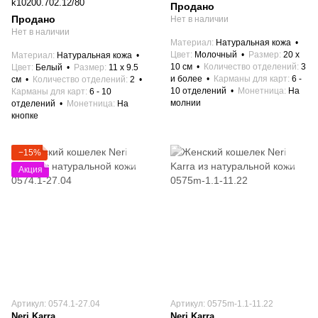
k10200.702.12/80
Продано
Продано
Нет в наличии
Нет в наличии
Материал
Натуральная кожа
Цвет
Молочный
Размер
20 x
Материал
Натуральная кожа
10 см
Количество отделений
3
Цвет
Белый
Размер
11 x 9.5
и более
Карманы для карт
6 -
см
Количество отделений
2
10 отделений
Монетница
На
Карманы для карт
6 - 10
молнии
отделений
Монетница
На
кнопке
−15%
Акция
Артикул: 0574.1-27.04
Артикул: 0575m-1.1-11.22
Neri Karra
Neri Karra