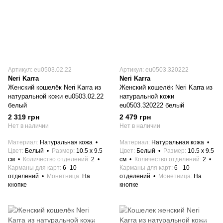
Артикул: eu0503.02.22
Артикул: eu0503.320222
Neri Karra
Neri Karra
Женский кошелёк Neri Karra из
Женский кошелёк Neri Karra из
натуральной кожи eu0503.02.22
натуральной кожи
белый
eu0503.320222 белый
2 319 грн
2 479 грн
Нет в наличии
Нет в наличии
Материал
Натуральная кожа
Материал
Натуральная кожа
Цвет
Белый
Размер
10.5 x 9.5
Цвет
Белый
Размер
10.5 x 9.5
см
Количество отделений
2
см
Количество отделений
2
Карманы для карт
6 -10
Карманы для карт
6 - 10
отделений
Монетница
На
отделений
Монетница
На
кнопке
кнопке