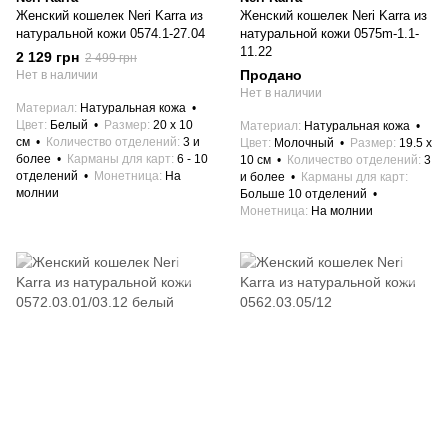
Женский кошелек Neri Karra из
Женский кошелек Neri Karra из
натуральной кожи 0574.1-27.04
натуральной кожи 0575m-1.1-
11.22
2 129 грн
2 499 грн
Продано
Нет в наличии
Нет в наличии
Материал
Натуральная кожа
Цвет
Белый
Размер
20 x 10
Материал
Натуральная кожа
см
Количество отделений
3 и
Цвет
Молочный
Размер
19.5 x
более
Карманы для карт
6 - 10
10 см
Количество отделений
3
отделений
Монетница
На
и более
Карманы для карт
молнии
Больше 10 отделений
Монетница
На молнии