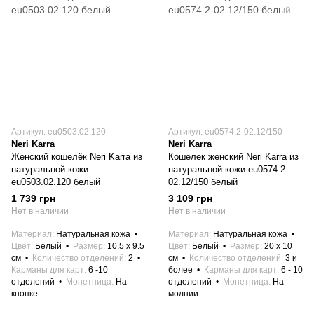
Артикул: eu0503.02.120
Артикул: eu0574.2-02.12/150
Neri Karra
Neri Karra
Женский кошелёк Neri Karra из
Кошелек женский Neri Karra из
натуральной кожи
натуральной кожи eu0574.2-
eu0503.02.120 белый
02.12/150 белый
1 739 грн
3 109 грн
Нет в наличии
Нет в наличии
Материал
Натуральная кожа
Материал
Натуральная кожа
Цвет
Белый
Размер
10.5 x 9.5
Цвет
Белый
Размер
20 x 10
см
Количество отделений
2
см
Количество отделений
3 и
Карманы для карт
6 -10
более
Карманы для карт
6 - 10
отделений
Монетница
На
отделений
Монетница
На
кнопке
молнии