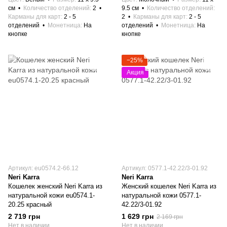
см
Количество отделений
2
9.5 см
Количество отделений
Карманы для карт
2 - 5
2
Карманы для карт
2 - 5
отделений
Монетница
На
отделений
Монетница
На
кнопке
кнопке
−25%
Акция
Артикул: eu0574.2-66.12
Артикул: 0577.1-42.22/3-01.92
Neri Karra
Neri Karra
Кошелек женский Neri Karra из
Женский кошелек Neri Karra из
натуральной кожи eu0574.1-
натуральной кожи 0577.1-
20.25 красный
42.22/3-01.92
2 719 грн
1 629 грн
2 169 грн
Нет в наличии
Нет в наличии