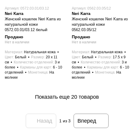
Артикул: 0572.03.01/03.12
Артикул: 0562.03.05/12
Neri Karra
Neri Karra
Женский кошелек Neri Karra из
Женский кошелек Neri Karra из
натуральной кожи
натуральной кожи
0572.03.01/03.12 белый
0562.03.05/12
Продано
Продано
Нет в наличии
Нет в наличии
Материал
Натуральная кожа
Материал
Натуральная кожа
Цвет
Белый
Размер
20 x 11
Цвет
Белый
Размер
17.5 x 9
см
Количество отделений
3 и
см
Количество отделений
3 и
более
Карманы для карт
6 - 10
более
Карманы для карт
6 - 10
отделений
Монетница
На
отделений
Монетница
На
молнии
молнии
Показать еще 20 товаров
Назад
Вперед
1
из 3