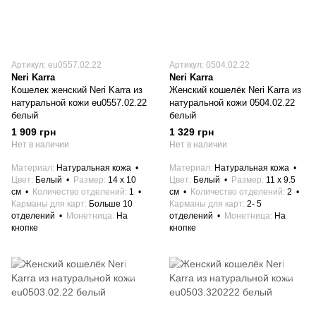
Артикул: eu0557.02.22
Артикул: 0504.02.22
Neri Karra
Neri Karra
Кошелек женский Neri Karra из
Женский кошелёк Neri Karra из
натуральной кожи eu0557.02.22
натуральной кожи 0504.02.22
белый
белый
1 909 грн
1 329 грн
Нет в наличии
Нет в наличии
Материал
Натуральная кожа
Материал
Натуральная кожа
Цвет
Белый
Размер
14 x 10
Цвет
Белый
Размер
11 x 9.5
см
Количество отделений
1
см
Количество отделений
2
Карманы для карт
Больше 10
Карманы для карт
2- 5
отделений
Монетница
На
отделений
Монетница
На
кнопке
кнопке