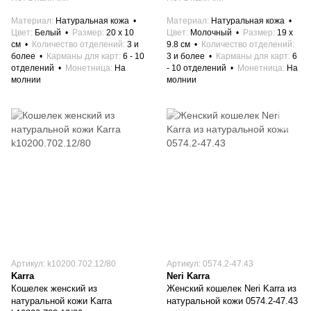
Материал
Натуральная кожа
Материал
Натуральная кожа
Цвет
Белый
Размер
20 x 10
Цвет
Молочный
Размер
19 x
см
Количество отделений
3 и
9.8 см
Количество отделений
более
Карманы для карт
6 - 10
3 и более
Карманы для карт
6
отделений
Монетница
На
- 10 отделений
Монетница
На
молнии
молнии
Артикул: k10200.702.12/80
Артикул: 0574.2-47.43
Karra
Neri Karra
Кошелек женский из
Женский кошелек Neri Karra из
натуральной кожи Karra
натуральной кожи 0574.2-47.43