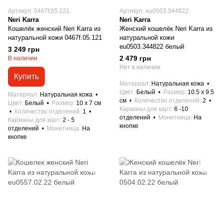
Артикул: 0467f.05.121
Артикул: eu0503.344822
Neri Karra
Neri Karra
Кошелёк женский Neri Karra из
Женский кошелёк Neri Karra из
натуральной кожи 0467f.05.121
натуральной кожи
eu0503.344822 белый
3 249 грн
2 479 грн
В наличии
Нет в наличии
Купить
Материал
Натуральная кожа
Цвет
Белый
Размер
10.5 x 9.5
Материал
Натуральная кожа
см
Количество отделений
2
Цвет
Белый
Размер
10 x 7 см
Карманы для карт
6 -10
Количество отделений
1
отделений
Монетница
На
Карманы для карт
2 - 5
кнопке
отделений
Монетница
На
кнопке