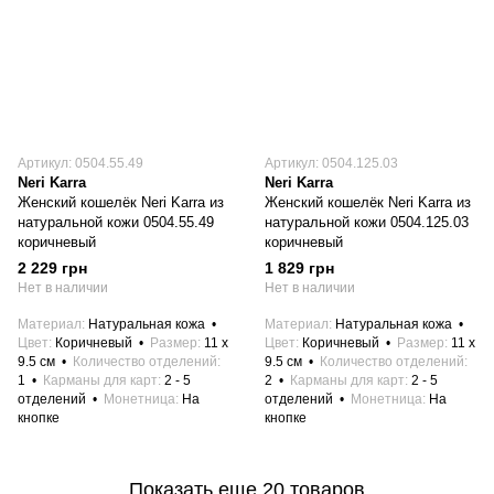
Артикул: 0504.55.49
Артикул: 0504.125.03
Neri Karra
Neri Karra
Женский кошелёк Neri Karra из
Женский кошелёк Neri Karra из
натуральной кожи 0504.55.49
натуральной кожи 0504.125.03
коричневый
коричневый
2 229 грн
1 829 грн
Нет в наличии
Нет в наличии
Материал
Натуральная кожа
Материал
Натуральная кожа
Цвет
Коричневый
Размер
11 x
Цвет
Коричневый
Размер
11 x
9.5 см
Количество отделений
9.5 см
Количество отделений
1
Карманы для карт
2 - 5
2
Карманы для карт
2 - 5
отделений
Монетница
На
отделений
Монетница
На
кнопке
кнопке
Показать еще 20 товаров