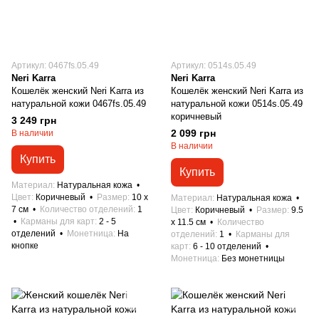
Артикул: 0467fs.05.49
Артикул: 0514s.05.49
Neri Karra
Neri Karra
Кошелёк женский Neri Karra из
Кошелёк женский Neri Karra из
натуральной кожи 0467fs.05.49
натуральной кожи 0514s.05.49
коричневый
3 249 грн
2 099 грн
В наличии
В наличии
Купить
Купить
Материал
Натуральная кожа
Цвет
Коричневый
Размер
10 x
Материал
Натуральная кожа
7 см
Количество отделений
1
Цвет
Коричневый
Размер
9.5
Карманы для карт
2 - 5
x 11.5 см
Количество
отделений
Монетница
На
отделений
1
Карманы для
кнопке
карт
6 - 10 отделений
Монетница
Без монетницы