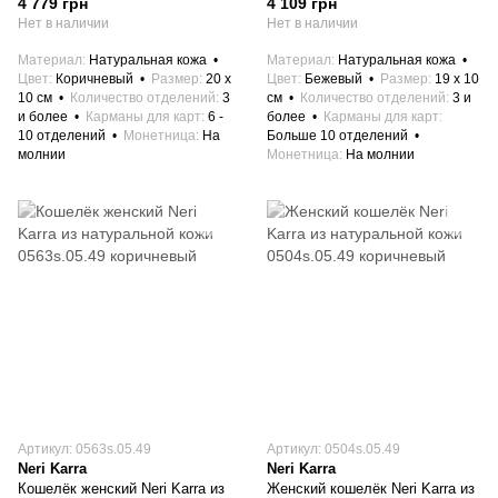
4 779 грн
4 109 грн
Нет в наличии
Нет в наличии
Материал
Натуральная кожа
Материал
Натуральная кожа
Цвет
Коричневый
Размер
20 x
Цвет
Бежевый
Размер
19 x 10
10 см
Количество отделений
3
см
Количество отделений
3 и
и более
Карманы для карт
6 -
более
Карманы для карт
10 отделений
Монетница
На
Больше 10 отделений
молнии
Монетница
На молнии
Артикул: 0563s.05.49
Артикул: 0504s.05.49
Neri Karra
Neri Karra
Кошелёк женский Neri Karra из
Женский кошелёк Neri Karra из