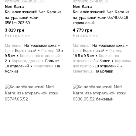
Артикул: 0561m.203.60
Артикул: 0574f.05.19
Neri Karra
Neri Karra
Кошелек женский Neri Karra из
Кошелёк женский Neri Karra из
натуральной кожи
натуральной кожи 0574f.05.19
0561m.203.60
коричневый
3 819 грн
4 779 грн
Нет в наличии
Нет в наличии
Материал
Натуральная кожа
Материал
Натуральная кожа
Цвет
Коричневый
Размер
18 x
Цвет
Коричневый
Размер
9.5 см
Количество отделений
19.5 x 9.5 см
Количество
2
Карманы для карт
Больше
отделений
3 и более
Карманы
10 отделений
Монетница
На
для карт
6 - 10 отделений
молнии
Монетница
На молнии