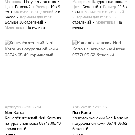
Материал
Натуральная кожа
Материал
Натуральная кожа
Цвет
Бежевый
Размер
19 x 9
Цвет
Бежевый
Размер
11.5 x
см
Количество отделений
3 и
9 см
Количество отделений
1
более
Карманы для карт
Карманы для карт
2- 5
Больше 10 отделений
отделений
Монетница
На
Монетница
На молнии
кнопке
Артикул: 0574s.05.49
Артикул: 0577f.05.52
Neri Karra
Neri Karra
Кошелёк женский Neri Karra из
Кошелёк женский Neri Karra из
натуральной кожи 0574s.05.49
натуральной кожи 0577f.05.52
коричневый
бежевый