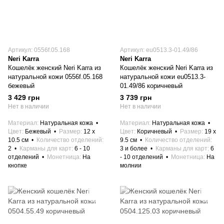
Артикул: 0556f.05.168
Артикул: eu0513.3-01.49/86
Neri Karra
Neri Karra
Кошелёк женский Neri Karra из
Кошелёк женский Neri Karra из
натуральной кожи 0556f.05.168
натуральной кожи eu0513.3-
бежевый
01.49/86 коричневый
3 429 грн
3 739 грн
Нет в наличии
Нет в наличии
Материал
Натуральная кожа
Материал
Натуральная кожа
Цвет
Бежевый
Размер
12 x
Цвет
Коричневый
Размер
19 x
10.5 см
Количество отделений
9.5 см
Количество отделений
2
Карманы для карт
6 - 10
3 и более
Карманы для карт
6
отделений
Монетница
На
- 10 отделений
Монетница
На
кнопке
молнии