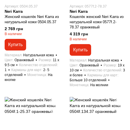
Артикул: 0504.05.37
Артикул: 0577f.2-78.37
Neri Karra
Neri Karra
Женский кошелёк Neri Karra из
Кошелёк женский Neri Karra из
натуральной кожи 0504.05.37
натуральной кожи 0577f.2-
78.37 оранжевый
2 769 грн
4 319 грн
В наличии
В наличии
Купить
Купить
Материал
Натуральная кожа
Цвет
Оранжевый
Размер
11 x
Материал
Натуральная кожа
9.5 см
Количество отделений
Цвет
Оранжевый
Размер
19 x
1
Карманы для карт
2- 5
10 см
Количество отделений
3
отделений
Монетница
На
и более
Карманы для карт
кнопке
Больше 10 отделений
Монетница
На молнии