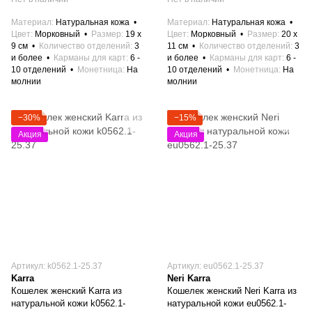
Материал
Натуральная кожа
Материал
Натуральная кожа
Цвет
Морковный
Размер
19 x
Цвет
Морковный
Размер
20 x
9 см
Количество отделений
3
11 см
Количество отделений
3
и более
Карманы для карт
6 -
и более
Карманы для карт
6 -
10 отделений
Монетница
На
10 отделений
Монетница
На
молнии
молнии
−30%
−15%
Акция
Акция
Артикул: k0562.1-25.37
Артикул: eu0562.1-25.37
Karra
Neri Karra
Кошелек женский Karra из
Кошелек женский Neri Karra из
натуральной кожи k0562.1-
натуральной кожи eu0562.1-