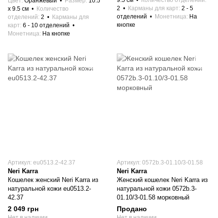
9.5 см
Количество отделений
Цвет
Оранжевый
Размер
10.5
2
Карманы для карт
2 - 5
x 9.5 см
Количество
отделений
Монетница
На
отделений
2
Карманы для
кнопке
карт
6 - 10 отделений
Монетница
На кнопке
Артикул: eu0513.2-42.37
Артикул: 0572b.3-01.10/3-01.58
Neri Karra
Neri Karra
Кошелек женский Neri Karra из
Женский кошелек Neri Karra из
натуральной кожи eu0513.2-
натуральной кожи 0572b.3-
42.37
01.10/3-01.58 морковный
2 049 грн
Продано
Нет в наличии
Нет в наличии