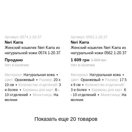
Артикул: 0574.1-20.37
Артикул: 0562.1-20.37
Neri Karra
Neri Karra
Женский кошелек Neri Karra из
Женский кошелек Neri Karra из
натуральной кожи 0574.1-20.37
натуральной кожи 0562.1-20.37
Продано
1 609 грн
1 889 грн
Нет в наличии
Нет в наличии
Материал
Натуральная кожа
Материал
Натуральная кожа
Цвет
Оранжевый
Размер
20 x
Цвет
Оранжевый
Размер
17.5
10 см
Количество отделений
3
x 9 см
Количество отделений
и более
Карманы для карт
6 -
3 и более
Карманы для карт
6
10 отделений
Монетница
На
- 10 отделений
Монетница
На
молнии
молнии
Показать еще 20 товаров