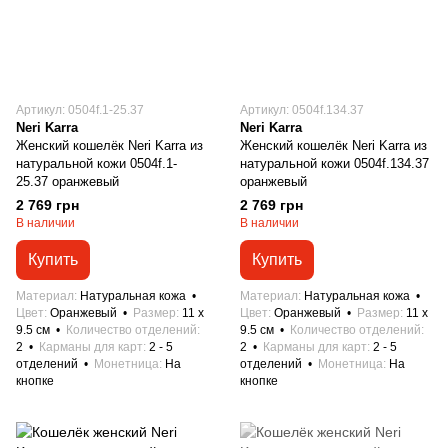
Артикул: 0504f.1-25.37
Артикул: 0504f.134.37
Neri Karra
Neri Karra
Женский кошелёк Neri Karra из
Женский кошелёк Neri Karra из
натуральной кожи 0504f.1-
натуральной кожи 0504f.134.37
25.37 оранжевый
оранжевый
2 769 грн
2 769 грн
В наличии
В наличии
Купить
Купить
Материал
Натуральная кожа
Материал
Натуральная кожа
Цвет
Оранжевый
Размер
11 x
Цвет
Оранжевый
Размер
11 x
9.5 см
Количество отделений
9.5 см
Количество отделений
2
Карманы для карт
2 - 5
2
Карманы для карт
2 - 5
отделений
Монетница
На
отделений
Монетница
На
кнопке
кнопке