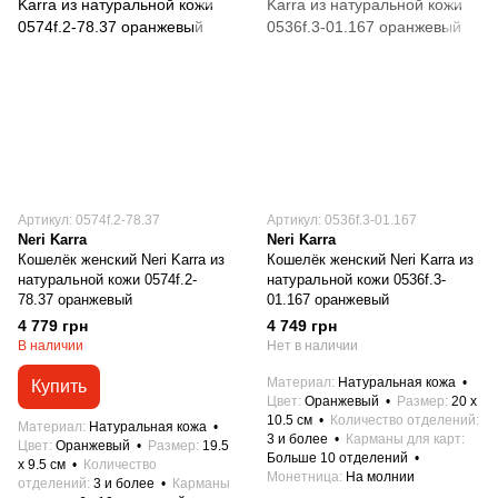
Артикул: 0574f.2-78.37
Артикул: 0536f.3-01.167
Neri Karra
Neri Karra
Кошелёк женский Neri Karra из
Кошелёк женский Neri Karra из
натуральной кожи 0574f.2-
натуральной кожи 0536f.3-
78.37 оранжевый
01.167 оранжевый
4 779 грн
4 749 грн
В наличии
Нет в наличии
Материал
Натуральная кожа
Купить
Цвет
Оранжевый
Размер
20 x
10.5 см
Количество отделений
Материал
Натуральная кожа
3 и более
Карманы для карт
Цвет
Оранжевый
Размер
19.5
Больше 10 отделений
x 9.5 см
Количество
Монетница
На молнии
отделений
3 и более
Карманы