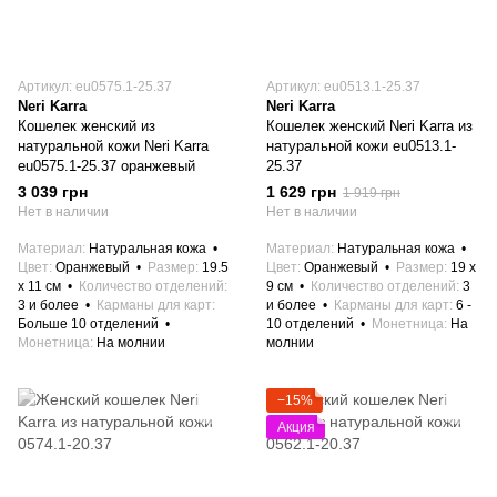
Артикул: eu0575.1-25.37
Артикул: eu0513.1-25.37
Neri Karra
Neri Karra
Кошелек женский из
Кошелек женский Neri Karra из
натуральной кожи Neri Karra
натуральной кожи eu0513.1-
eu0575.1-25.37 оранжевый
25.37
3 039 грн
1 629 грн
1 919 грн
Нет в наличии
Нет в наличии
Материал
Натуральная кожа
Материал
Натуральная кожа
Цвет
Оранжевый
Размер
19.5
Цвет
Оранжевый
Размер
19 x
x 11 см
Количество отделений
9 см
Количество отделений
3
3 и более
Карманы для карт
и более
Карманы для карт
6 -
Больше 10 отделений
10 отделений
Монетница
На
Монетница
На молнии
молнии
−15%
Акция