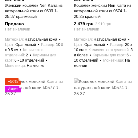
Женский кошелёк Neri Karra из
Кошелек женский Neri Karra из
натуральной кожи eu0503.1-
натуральной кожи eu0574.1-
25.37 оранжевый
20.25 красный
Продано
2 479 грн
2 919 грн
Нет в наличии
Нет в наличии
Материал
Натуральная кожа
Материал
Натуральная кожа
Цвет
Оранжевый
Размер
10.5
Цвет
Оранжевый
Размер
20 x
x 9.5 см
Количество
10 см
Количество отделений
3
отделений
2
Карманы для
и более
Карманы для карт
6 -
карт
6 - 10 отделений
10 отделений
Монетница
На
Монетница
На кнопке
молнии
−50%
Акция