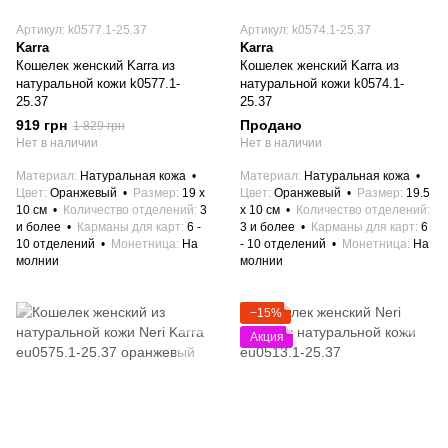
Артикул: k0577.1-25.37
Артикул: k0574.1-25.37
Karra
Karra
Кошелек женский Karra из
Кошелек женский Karra из
натуральной кожи k0577.1-
натуральной кожи k0574.1-
25.37
25.37
919 грн
Продано
1 829 грн
Нет в наличии
Нет в наличии
Материал
Натуральная кожа
Материал
Натуральная кожа
Цвет
Оранжевый
Размер
19 x
Цвет
Оранжевый
Размер
19.5
10 см
Количество отделений
3
x 10 см
Количество отделений
и более
Карманы для карт
6 -
3 и более
Карманы для карт
6
10 отделений
Монетница
На
- 10 отделений
Монетница
На
молнии
молнии
−15%
Акция