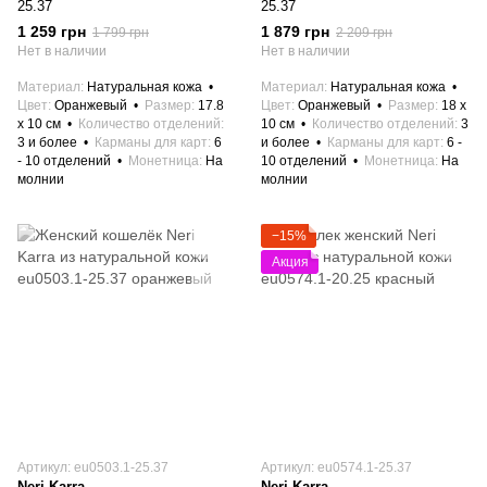
25.37
25.37
1 259 грн
1 879 грн
1 799 грн
2 209 грн
Нет в наличии
Нет в наличии
Материал
Натуральная кожа
Материал
Натуральная кожа
Цвет
Оранжевый
Размер
17.8
Цвет
Оранжевый
Размер
18 x
x 10 см
Количество отделений
10 см
Количество отделений
3
3 и более
Карманы для карт
6
и более
Карманы для карт
6 -
- 10 отделений
Монетница
На
10 отделений
Монетница
На
молнии
молнии
−15%
Акция
Артикул: eu0503.1-25.37
Артикул: eu0574.1-25.37
Neri Karra
Neri Karra