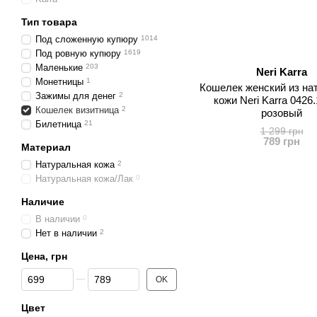
Тип товара
Под сложенную купюру
1014
Под ровную купюру
1619
Маленькие
203
Neri Karra
Монетницы
1
Кошелек женский из на
Зажимы для денег
2
кожи Neri Karra 0426.
Кошелек визитница
2
розовый
Билетница
21
1 299 грн
789 грн
Материал
Натуральная кожа
2
Натуральная кожа/Лак
0
Наличие
В наличии
0
Нет в наличии
2
Цена, грн
От Цена, грн
До Цена, грн
OK
Цвет