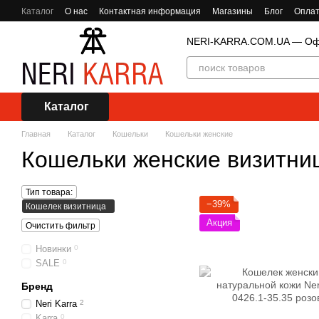
Перейти к основному контенту
Каталог
О нас
Контактная информация
Магазины
Блог
Оплат
NERI-KARRA.COM.UA — Офи
Каталог
Главная
Каталог
Кошельки
Кошельки женские
Кошельки женские визитни
Тип товара:
−39%
Кошелек визитница
Акция
Очистить фильтр
Новинки
0
SALE
0
Бренд
Neri Karra
2
Karra
0