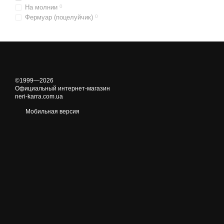
На молнии
0
Фермуар (поцелуйчик)
0
©1999—2026
Официальный интернет-магазин
neri-karra.com.ua
Мобильная версия