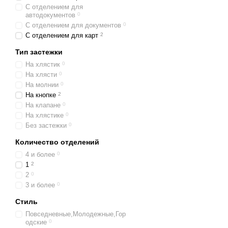
С отделением для
автодокументов
0
С отделением для документов
0
С отделением для карт
2
Тип застежки
На хлястик
0
На хлясти
0
На молнии
0
На кнопке
2
На клапане
0
На хлястике
0
Без застежки
0
Количество отделений
4 и более
0
1
2
2
0
3 и более
0
Стиль
Повседневные,Молодежные,Гор
одские
0