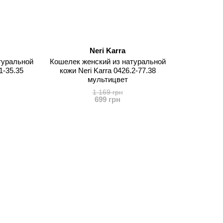
Neri Karra
туральной
Кошелек женский из натуральной
1-35.35
кожи Neri Karra 0426.2-77.38
мультицвет
1 169 грн
699 грн