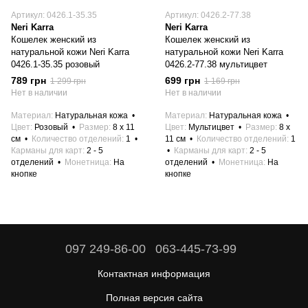
Артикул: 0426.1-35.35
Артикул: 0426.2-77.38
Neri Karra
Neri Karra
Кошелек женский из
Кошелек женский из
натуральной кожи Neri Karra
натуральной кожи Neri Karra
0426.1-35.35 розовый
0426.2-77.38 мультицвет
789 грн
699 грн
1 299 грн
1 169 грн
Нет в наличии
Нет в наличии
Материал
Натуральная кожа
Материал
Натуральная кожа
Цвет
Розовый
Размер
8 x 11
Цвет
Мультицвет
Размер
8 x
см
Количество отделений
1
11 см
Количество отделений
1
Карманы для карт
2 - 5
Карманы для карт
2 - 5
отделений
Монетница
На
отделений
Монетница
На
кнопке
кнопке
097 249-86-00
063-445-73-99
Контактная информация
Полная версия сайта