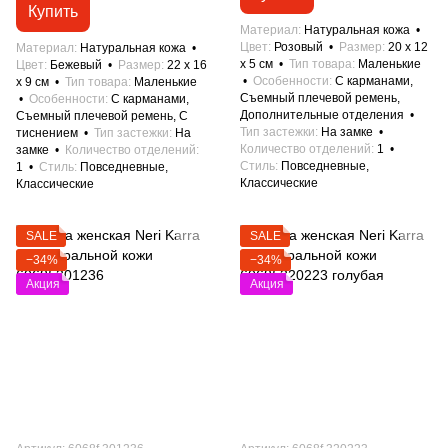
Купить
Материал
Натуральная кожа
Цвет
Розовый
Размер
20 x 12
Материал
Натуральная кожа
x 5 см
Тип товара
Маленькие
Цвет
Бежевый
Размер
22 x 16
Особенности
С карманами,
x 9 см
Тип товара
Маленькие
Съемный плечевой ремень,
Особенности
С карманами,
Дополнительные отделения
Съемный плечевой ремень, С
Тип застежки
На замке
тиснением
Тип застежки
На
Количество отделений
1
замке
Количество отделений
Стиль
Повседневные,
1
Стиль
Повседневные,
Классические
Классические
SALE
SALE
−34%
−34%
Акция
Акция