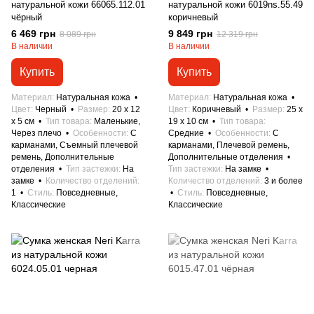
натуральной кожи 66065.112.01
натуральной кожи 6019ns.55.49
чёрный
коричневый
6 469 грн
9 849 грн
8 089 грн
12 319 грн
В наличии
В наличии
Купить
Купить
Материал
Натуральная кожа
Материал
Натуральная кожа
Цвет
Черный
Размер
20 x 12
Цвет
Коричневый
Размер
25 x
x 5 см
Тип товара
Маленькие,
19 x 10 см
Тип товара
Через плечо
Особенности
С
Средние
Особенности
С
карманами, Съемный плечевой
карманами, Плечевой ремень,
ремень, Дополнительные
Дополнительные отделения
отделения
Тип застежки
На
Тип застежки
На замке
замке
Количество отделений
Количество отделений
3 и более
1
Стиль
Повседневные,
Стиль
Повседневные,
Классические
Классические