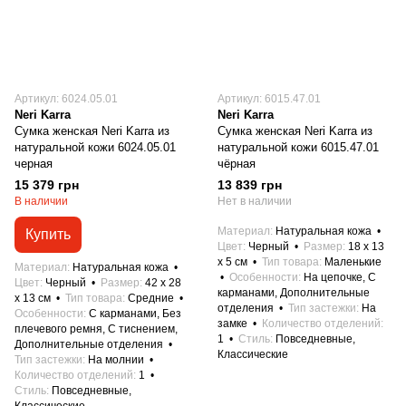
Артикул: 6024.05.01
Артикул: 6015.47.01
Neri Karra
Neri Karra
Сумка женская Neri Karra из
Сумка женская Neri Karra из
натуральной кожи 6024.05.01
натуральной кожи 6015.47.01
черная
чёрная
15 379 грн
13 839 грн
В наличии
Нет в наличии
Материал
Натуральная кожа
Купить
Цвет
Черный
Размер
18 x 13
x 5 см
Тип товара
Маленькие
Материал
Натуральная кожа
Особенности
На цепочке, С
Цвет
Черный
Размер
42 x 28
карманами, Дополнительные
x 13 см
Тип товара
Средние
отделения
Тип застежки
На
Особенности
С карманами, Без
замке
Количество отделений
плечевого ремня, С тиснением,
1
Стиль
Повседневные,
Дополнительные отделения
Классические
Тип застежки
На молнии
Количество отделений
1
Стиль
Повседневные,