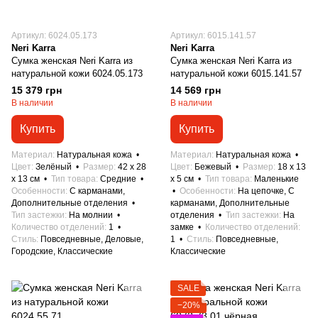
Артикул: 6024.05.173
Артикул: 6015.141.57
Neri Karra
Neri Karra
Сумка женская Neri Karra из
Сумка женская Neri Karra из
натуральной кожи 6024.05.173
натуральной кожи 6015.141.57
15 379 грн
14 569 грн
В наличии
В наличии
Купить
Купить
Материал
Натуральная кожа
Материал
Натуральная кожа
Цвет
Зелёный
Размер
42 x 28
Цвет
Бежевый
Размер
18 x 13
x 13 см
Тип товара
Средние
x 5 см
Тип товара
Маленькие
Особенности
С карманами,
Особенности
На цепочке, С
Дополнительные отделения
карманами, Дополнительные
Тип застежки
На молнии
отделения
Тип застежки
На
Количество отделений
1
замке
Количество отделений
Стиль
Повседневные, Деловые,
1
Стиль
Повседневные,
Городские, Классические
Классические
SALE
−20%