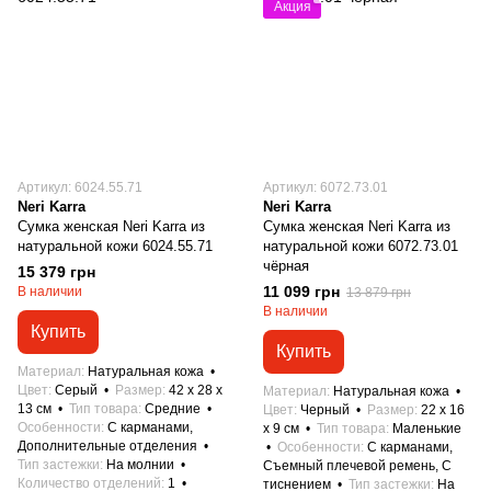
Акция
Артикул: 6024.55.71
Артикул: 6072.73.01
Neri Karra
Neri Karra
Сумка женская Neri Karra из
Сумка женская Neri Karra из
натуральной кожи 6024.55.71
натуральной кожи 6072.73.01
чёрная
15 379 грн
11 099 грн
В наличии
13 879 грн
В наличии
Купить
Купить
Материал
Натуральная кожа
Цвет
Серый
Размер
42 x 28 x
Материал
Натуральная кожа
13 см
Тип товара
Средние
Цвет
Черный
Размер
22 x 16
Особенности
С карманами,
x 9 см
Тип товара
Маленькие
Дополнительные отделения
Особенности
С карманами,
Тип застежки
На молнии
Съемный плечевой ремень, С
Количество отделений
1
тиснением
Тип застежки
На