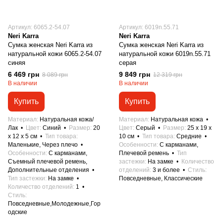
Артикул: 6065.2-54.07
Артикул: 6019n.55.71
Neri Karra
Neri Karra
Сумка женская Neri Karra из
Сумка женская Neri Karra из
натуральной кожи 6065.2-54.07
натуральной кожи 6019n.55.71
синяя
серая
6 469 грн
9 849 грн
8 089 грн
12 319 грн
В наличии
В наличии
Купить
Купить
Материал
Натуральная кожа/
Материал
Натуральная кожа
Лак
Цвет
Синий
Размер
20
Цвет
Серый
Размер
25 x 19 x
x 12 x 5 см
Тип товара
10 см
Тип товара
Средние
Маленькие, Через плечо
Особенности
С карманами,
Особенности
С карманами,
Плечевой ремень
Тип
Съемный плечевой ремень,
застежки
На замке
Количество
Дополнительные отделения
отделений
3 и более
Стиль
Тип застежки
На замке
Повседневные, Классические
Количество отделений
1
Стиль
Повседневные,Молодежные,Гор
одские