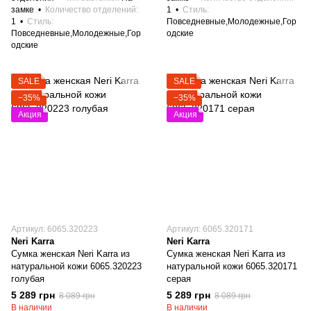
замке
Количество отделений
1
Стиль
1
Стиль
Повседневные,Молодежные,Гор
Повседневные,Молодежные,Гор
одские
одские
SALE
SALE
−35%
−35%
Акция
Акция
Артикул: 6065.320223
Артикул: 6065.320171
Neri Karra
Neri Karra
Сумка женская Neri Karra из
Сумка женская Neri Karra из
натуральной кожи 6065.320223
натуральной кожи 6065.320171
голубая
серая
5 289 грн
5 289 грн
8 089 грн
8 089 грн
В наличии
В наличии