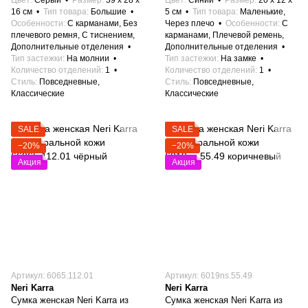
Цвет
Серый
Размер
39 x 28 x
Цвет
Синий
Размер
20 x 12 x
16 см
Тип товара
Большие
5 см
Тип товара
Маленькие,
Особенности
С карманами, Без
Через плечо
Особенности
С
плечевого ремня, С тиснением,
карманами, Плечевой ремень,
Дополнительные отделения
Дополнительные отделения
Тип застежки
На молнии
Тип застежки
На замке
Количество отделений
1
Количество отделений
1
Стиль
Повседневные,
Стиль
Повседневные,
Классические
Классические
SALE
SALE
−20%
−20%
Акция
Акция
Артикул: 6065.112.01
Артикул: 6019ns.55.49
Neri Karra
Neri Karra
Сумка женская Neri Karra из
Сумка женская Neri Karra из