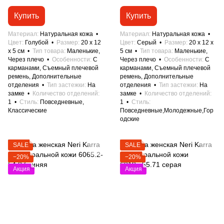
Купить
Купить
Материал
Натуральная кожа
Материал
Натуральная кожа
Цвет
Голубой
Размер
20 x 12
Цвет
Серый
Размер
20 x 12 x
x 5 см
Тип товара
Маленькие,
5 см
Тип товара
Маленькие,
Через плечо
Особенности
С
Через плечо
Особенности
С
карманами, Съемный плечевой
карманами, Съемный плечевой
ремень, Дополнительные
ремень, Дополнительные
отделения
Тип застежки
На
отделения
Тип застежки
На
замке
Количество отделений
замке
Количество отделений
1
Стиль
Повседневные,
1
Стиль
Классические
Повседневные,Молодежные,Гор
одские
SALE
SALE
−20%
−20%
Акция
Акция