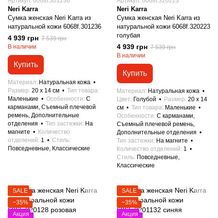
Артикул: 6068f.301236
Артикул: 6068f.320223
Neri Karra
Neri Karra
Сумка женская Neri Karra из
Сумка женская Neri Karra из
натуральной кожи 6068f.301236
натуральной кожи 6068f.320223
голубая
4 939 грн
7 539 грн
4 939 грн
В наличии
7 539 грн
В наличии
Купить
Купить
Материал
Натуральная кожа
Размер
20 x 14 см
Тип товара
Материал
Натуральная кожа
Маленькие
Особенности
С
Цвет
Голубой
Размер
20 x 14
карманами, Съемный плечевой
см
Тип товара
Маленькие
ремень, Дополнительные
Особенности
С карманами,
отделения
Тип застежки
На
Съемный плечевой ремень,
магните
Количество
Дополнительные отделения
отделений
1
Стиль
Тип застежки
На магните
Повседневные, Классические
Количество отделений
1
Стиль
Повседневные,
Классические
SALE
SALE
−35%
−35%
Акция
Акция