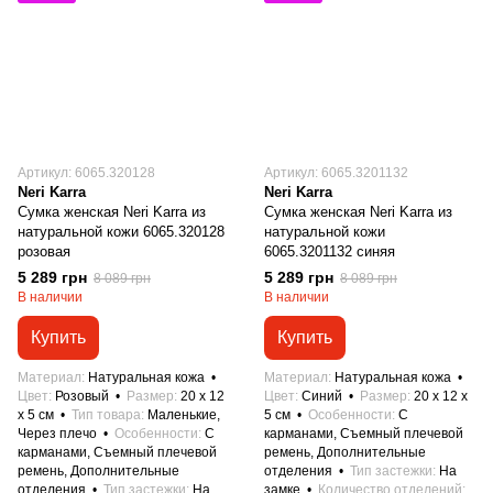
Артикул: 6065.320128
Артикул: 6065.3201132
Neri Karra
Neri Karra
Сумка женская Neri Karra из
Сумка женская Neri Karra из
натуральной кожи 6065.320128
натуральной кожи
розовая
6065.3201132 синяя
5 289 грн
5 289 грн
8 089 грн
8 089 грн
В наличии
В наличии
Купить
Купить
Материал
Натуральная кожа
Материал
Натуральная кожа
Цвет
Розовый
Размер
20 x 12
Цвет
Синий
Размер
20 x 12 x
x 5 см
Тип товара
Маленькие,
5 см
Особенности
С
Через плечо
Особенности
С
карманами, Съемный плечевой
карманами, Съемный плечевой
ремень, Дополнительные
ремень, Дополнительные
отделения
Тип застежки
На
отделения
Тип застежки
На
замке
Количество отделений