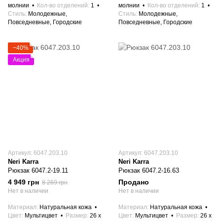
молнии
Кол-во отделений
1
молнии
Кол-во отделений
1
Стиль
Молодежные,
Стиль
Молодежные,
Повседневные, Городские
Повседневные, Городские
−40%
Акция
Артикул: 6047.203.10
Артикул: 6047.203.10
Neri Karra
Neri Karra
Рюкзак 6047.2-19.11
Рюкзак 6047.2-16.63
4 949 грн
Продано
8 269 грн
Нет в наличии
Нет в наличии
Материал
Натуральная кожа
Материал
Натуральная кожа
Цвет
Мультицвет
Размер
26 x
Цвет
Мультицвет
Размер
26 x