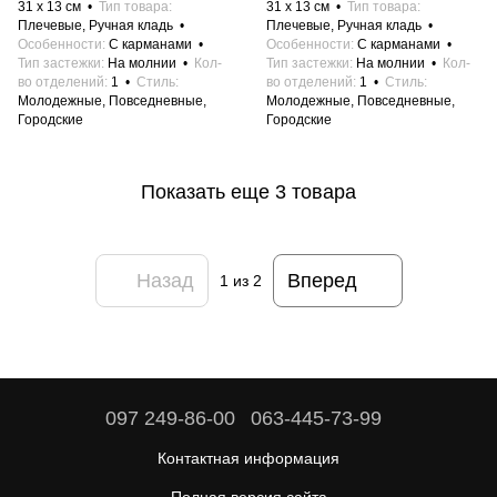
31 x 13 см
Тип товара
31 x 13 см
Тип товара
Плечевые, Ручная кладь
Плечевые, Ручная кладь
Особенности
С карманами
Особенности
С карманами
Тип застежки
На молнии
Кол-
Тип застежки
На молнии
Кол-
во отделений
1
Стиль
во отделений
1
Стиль
Молодежные, Повседневные,
Молодежные, Повседневные,
Городские
Городские
Показать еще 3 товара
Назад
Вперед
1
из 2
097 249-86-00
063-445-73-99
Контактная информация