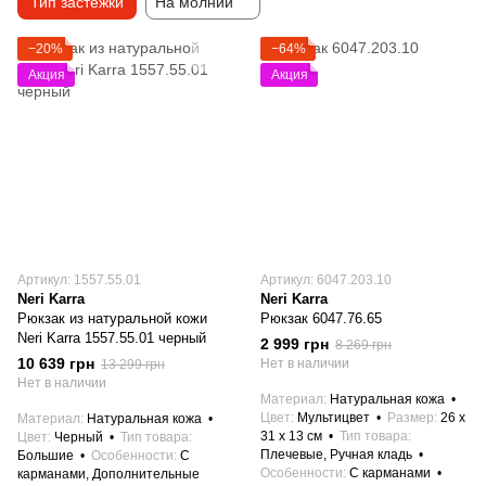
Тип застежки
На молнии
−20%
−64%
Акция
Акция
Артикул: 1557.55.01
Артикул: 6047.203.10
Neri Karra
Neri Karra
Рюкзак из натуральной кожи
Рюкзак 6047.76.65
Neri Karra 1557.55.01 черный
2 999 грн
8 269 грн
10 639 грн
Нет в наличии
13 299 грн
Нет в наличии
Материал
Натуральная кожа
Цвет
Мультицвет
Размер
26 x
Материал
Натуральная кожа
31 x 13 см
Тип товара
Цвет
Черный
Тип товара
Плечевые, Ручная кладь
Большие
Особенности
С
Особенности
С карманами
карманами, Дополнительные