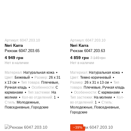
Артикул: 6047.203.10
Артикул: 6047.203.10
Neri Karra
Neri Karra
Рюкзак 6047.203.65
Рюкзак 6047.203.63
4 949 грн
4 859 грн
7 149 грн
Нет в наличии
Нет в наличии
Материал
Натуральная кожа
Материал
Натуральная кожа
Цвет
Бежевый
Размер
26 x 31
Цвет
Темно коричневый
x 13 см
Тип товара
Плечевые,
Размер
26 x 31 x 13 см
Тип
Ручная кладь
Особенности
С
товара
Плечевые, Ручная кладь
карманами
Тип застежки
На
Особенности
С карманами
молнии
Кол-во отделений
1
Тип застежки
На молнии
Кол-
Стиль
Молодежные,
во отделений
1
Стиль
Повседневные, Городские
Молодежные, Повседневные,
Городские
−39%