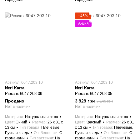
−45%
Акция
Артикул: 6047.203.10
Артикул: 6047.203.10
Neri Karra
Neri Karra
Рюкзак 6047.203.09
Рюкзак 6047.203.05
Продано
3 929 грн
7 149 грн
Нет в наличии
Нет в наличии
Материал
Натуральная кожа
Материал
Натуральная кожа
Цвет
Синий
Размер
26 x 31 x
Цвет
Красный
Размер
26 x 31
13 см
Тип товара
Плечевые,
x 13 см
Тип товара
Плечевые,
Ручная кладь
Особенности
С
Ручная кладь
Особенности
С
карманами
Тип застежки
На
карманами
Тип застежки
На