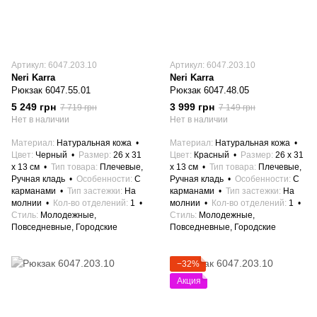
Артикул: 6047.203.10
Артикул: 6047.203.10
Neri Karra
Neri Karra
Рюкзак 6047.55.01
Рюкзак 6047.48.05
5 249 грн
3 999 грн
7 719 грн
7 149 грн
Нет в наличии
Нет в наличии
Материал
Натуральная кожа
Материал
Натуральная кожа
Цвет
Черный
Размер
26 x 31
Цвет
Красный
Размер
26 x 31
x 13 см
Тип товара
Плечевые,
x 13 см
Тип товара
Плечевые,
Ручная кладь
Особенности
С
Ручная кладь
Особенности
С
карманами
Тип застежки
На
карманами
Тип застежки
На
молнии
Кол-во отделений
1
молнии
Кол-во отделений
1
Стиль
Молодежные,
Стиль
Молодежные,
Повседневные, Городские
Повседневные, Городские
−32%
Акция