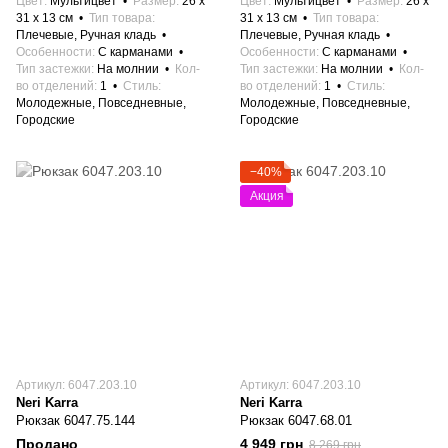
Цвет
Мультицвет
Размер
26 x
Цвет
Мультицвет
Размер
26 x
31 x 13 см
Тип товара
31 x 13 см
Тип товара
Плечевые, Ручная кладь
Плечевые, Ручная кладь
Особенности
С карманами
Особенности
С карманами
Тип застежки
На молнии
Кол-
Тип застежки
На молнии
Кол-
во отделений
1
Стиль
во отделений
1
Стиль
Молодежные, Повседневные,
Молодежные, Повседневные,
Городские
Городские
−40%
Акция
Артикул: 6047.203.10
Артикул: 6047.203.10
Neri Karra
Neri Karra
Рюкзак 6047.75.144
Рюкзак 6047.68.01
Продано
4 949 грн
8 269 грн