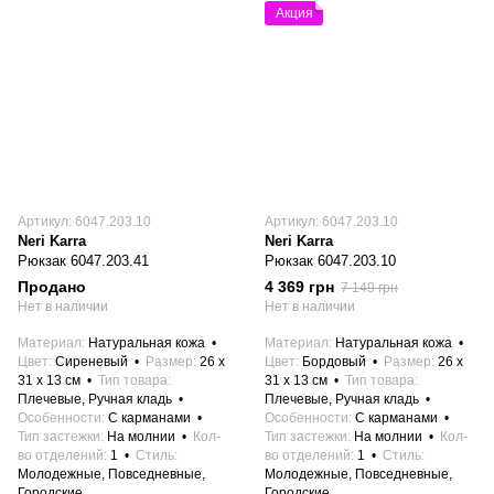
Акция
Артикул: 6047.203.10
Артикул: 6047.203.10
Neri Karra
Neri Karra
Рюкзак 6047.203.41
Рюкзак 6047.203.10
Продано
4 369 грн
7 149 грн
Нет в наличии
Нет в наличии
Материал
Натуральная кожа
Материал
Натуральная кожа
Цвет
Сиреневый
Размер
26 x
Цвет
Бордовый
Размер
26 x
31 x 13 см
Тип товара
31 x 13 см
Тип товара
Плечевые, Ручная кладь
Плечевые, Ручная кладь
Особенности
С карманами
Особенности
С карманами
Тип застежки
На молнии
Кол-
Тип застежки
На молнии
Кол-
во отделений
1
Стиль
во отделений
1
Стиль
Молодежные, Повседневные,
Молодежные, Повседневные,
Городские
Городские