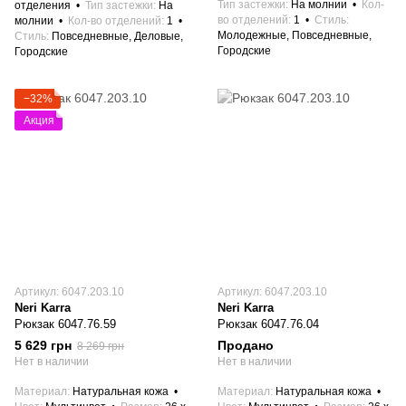
Тип застежки
На молнии
Кол-
отделения
Тип застежки
На
во отделений
1
Стиль
молнии
Кол-во отделений
1
Молодежные, Повседневные,
Стиль
Повседневные, Деловые,
Городские
Городские
−32%
Акция
Артикул: 6047.203.10
Артикул: 6047.203.10
Neri Karra
Neri Karra
Рюкзак 6047.76.59
Рюкзак 6047.76.04
5 629 грн
Продано
8 269 грн
Нет в наличии
Нет в наличии
Материал
Натуральная кожа
Материал
Натуральная кожа