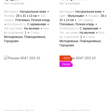
Нет в наличии
Нет в наличии
Материал
Натуральная кожа
Материал
Натуральная кожа
Размер
26 x 31 x 13 см
Тип
Цвет
Мультицвет
Размер
26 x
товара
Плечевые, Ручная кладь
31 x 13 см
Тип товара
Особенности
С карманами
Плечевые, Ручная кладь
Тип застежки
На молнии
Кол-
Особенности
С карманами
во отделений
1
Стиль
Тип застежки
На молнии
Кол-
Молодежные, Повседневные,
во отделений
1
Стиль
Городские
Молодежные, Повседневные,
Городские
−32%
Акция