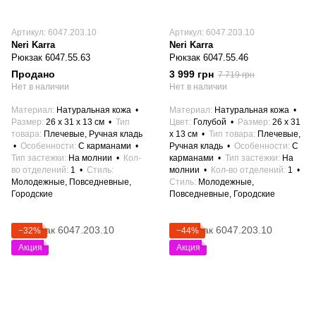
Артикул: 6047.203.10
Артикул: 6047.203.10
Neri Karra
Neri Karra
Рюкзак 6047.55.63
Рюкзак 6047.55.46
Продано
3 999 грн
7 719 грн
Нет в наличии
Нет в наличии
Материал
Натуральная кожа
Материал
Натуральная кожа
Размер
26 x 31 x 13 см
Тип
Цвет
Голубой
Размер
26 x 31
товара
Плечевые, Ручная кладь
x 13 см
Тип товара
Плечевые,
Особенности
С карманами
Ручная кладь
Особенности
С
Тип застежки
На молнии
Кол-
карманами
Тип застежки
На
во отделений
1
Стиль
молнии
Кол-во отделений
1
Молодежные, Повседневные,
Стиль
Молодежные,
Городские
Повседневные, Городские
−32%
−44%
Акция
Акция