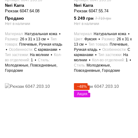
Артикул: 6047.203.10
Артикул: 6047.203.10
Neri Karra
Neri Karra
Рюкзак 6047.64.08
Рюкзак 6047.55.74
Продано
5 249 грн
7 719 грн
Нет в наличии
Нет в наличии
Материал
Натуральная кожа
Материал
Натуральная кожа
Размер
26 x 31 x 13 см
Тип
Цвет
Фуксия
Размер
26 x 31 x
товара
Плечевые, Ручная кладь
13 см
Тип товара
Плечевые,
Особенности
С карманами
Ручная кладь
Особенности
С
Тип застежки
На молнии
Кол-
карманами
Тип застежки
На
во отделений
1
Стиль
молнии
Кол-во отделений
1
Молодежные, Повседневные,
Стиль
Молодежные,
Городские
Повседневные, Городские
−48%
Акция