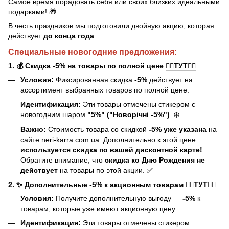
Самое время порадовать себя или своих близких идеальными
подарками! 🎁
В честь праздников мы подготовили двойную акцию, которая
действует
до конца года
:
Специальные новогодние предложения:
1. 💰 Скидка -5% на товары по полной цене
👉🏻ТУТ👈🏻
Условия:
Фиксированная скидка
-5%
действует на
ассортимент выбранных товаров по полной цене.
Идентификация:
Эти товары отмечены стикером с
новогодним шаром
"5%" ("Новорічні -5%")
. ❄️
Важно:
Стоимость товара со скидкой
-5% уже указана
на
сайте neri-karra.com.ua. Дополнительно к этой цене
используется скидка по вашей дисконтной карте!
Обратите внимание, что
скидка ко Дню Рождения не
действует
на товары по этой акции. ✅
2. ✨ Дополнительные -5% к акционным товарам
👉🏻ТУТ👈🏻
Условия:
Получите дополнительную выгоду —
-5%
к
товарам, которые уже имеют акционную цену.
Идентификация:
Эти товары отмечены стикером