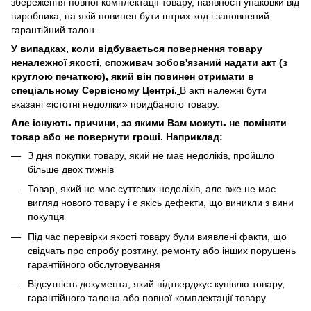
збереження повної комплектації товару, наявності упаковки від
виробника, на якій повинен бути штрих код і заповнений
гарантійний талон.
У випадках, коли відбувається повернення товару
неналежної якості, споживач зобов'язаний надати акт (з
круглою печаткою), який він повинен отримати в
спеціальному Сервісному Центрі.
В акті належні бути
вказані «істотні недоліки» придбаного товару.
Але існують причини, за якими Вам можуть не поміняти
товар або не повернути гроші. Наприклад:
З дня покупки товару, який не має недоліків, пройшло
більше двох тижнів
Товар, який не має суттєвих недоліків, але вже не має
вигляд нового товару і є якісь дефекти, що виникли з вини
покупця
Під час перевірки якості товару були виявлені факти, що
свідчать про спробу розтину, ремонту або інших порушень
гарантійного обслуговування
Відсутність документа, який підтверджує купівлю товару,
гарантійного талона або повної комплектації товару