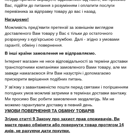
Вас, підійти до питання з розумінням і оплатити послуги
перевізника за відправку товару до вас і назад.
Нагадуємо!
Можливість пред'явити претензії за зовнішнім виглядом
доставленого Вам товару у Вас є тільки до остаточного
розрахунку з кур'єрською службою. Далі - згідно з умовами
гарантії, обміну і повернення.
В інші країни замовлення не відправляємо.
Інтернет магазин не несе відповідальності за терміни доставки
транспортними компаніями замовленого Вами товару, але ми
завжди намагаємося йти Вам назустріч і допомагаємо
прискорити вирішення подібних питань.
У зв'язку з завантаженістю пошти перед святами і погіршенням
погодних умов можливі затримки в термінах доставки вантажу.
Ми просимо Вас робити замовлення заздалегідь. Ми не
можемо гарантувати доставку в певний день.
УМОВИ ПОВЕРНЕННЯ ТА ОБМІНУ ТОВАРІВ
Згідно статті 9 Закону про захист прав споживачів, Ви
маєте право обміняти або повернути товар протягом 14
днів, не рахуючи дати покупки.