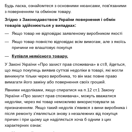
Будь ласка, ознайомтеся з основними нюансами, пов'язаними
з поверненням та обміном товару.
Згідно з Законодавством України повернення і обмін
товарів здійснюється у випадках:
Якщо товар не відповідає заявленому виробником якості
Якщо товар повністю відповідає всім вимогам, але з якоїсь
причини не влаштовує покупця
Купівля неякісного товару.
У Законі України «Про захист прав споживача» в ст.8, йдеться,
що якщо покупець виявив суттєві недоліки в товарі, які могли
виникнути тільки через виробника, то він має повне право
вимагати його заміну або повернення своїх грошей.
Явними недоліками, якщо спиратися на п.12 ст.1 Закону
України «Про захист прав споживача», можуть вважатися
недоліки, через які товар неможливо використовувати за
призначенням. Якщо такий недолік з'явився з вини виробника і
після ремонту з'являється знову з незалежних від покупця
причин і при цьому ще наділяється хоча б одним з цих
характерних ознак: