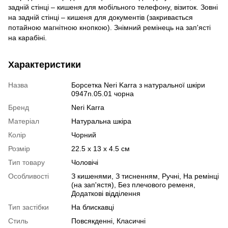
задній стінці – кишеня для мобільного телефону, візиток. Зовні
на задній стінці – кишеня для документів (закривається
потайною магнітною кнопкою). Знімний ремінець на зап'ясті
на карабіні.
Характеристики
Назва
Борсетка Neri Karra з натуральної шкіри
0947n.05.01 чорна
Бренд
Neri Karra
Матеріал
Натуральна шкіра
Колір
Чорний
Розмір
22.5 x 13 x 4.5 см
Тип товару
Чоловічі
Особливості
З кишенями, З тисненням, Ручні, На ремінці
(на зап'ястя), Без плечового ременя,
Додаткові відділення
Тип застібки
На блискавці
Стиль
Повсякденні, Класичні