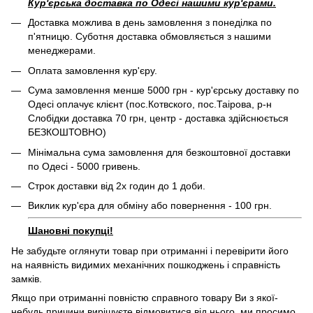
Кур'єрська доставка по Одесі нашими кур'єрами.
Доставка можлива в день замовлення з понеділка по
п'ятницю. Суботня доставка обмовляється з нашими
менеджерами.
Оплата замовлення кур'єру.
Сума замовлення менше 5000 грн - кур'єрську доставку по
Одесі оплачує клієнт (пос.Котвского, пос.Таірова, р-н
Слобідки доставка 70 грн, центр - доставка здійснюється
БЕЗКОШТОВНО)
Мінімальна сума замовлення для безкоштовної доставки
по Одесі - 5000 гривень.
Строк доставки від 2х годин до 1 доби.
Виклик кур'єра для обміну або повернення - 100 грн.
Шановні покупці!
Не забудьте оглянути товар при отриманні і перевірити його
на наявність видимих ​​механічних пошкоджень і справність
замків.
Якщо при отриманні повністю справного товару Ви з якої-
небудь причини вирішуєте відмовитися від нього, ми просимо