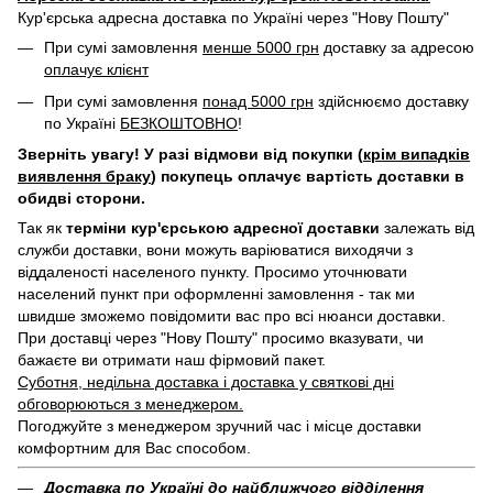
Кур'єрська адресна доставка по Україні через "Нову Пошту"
При сумі замовлення
менше 5000 грн
доставку за адресою
оплачує клієнт
При сумі замовлення
понад 5000 грн
здійснюємо доставку
по Україні
БЕЗКОШТОВНО
!
Зверніть увагу! У разі відмови від покупки (
крім випадків
виявлення браку
) покупець оплачує вартість доставки в
обидві сторони.
Так як
терміни кур'єрською адресної доставки
залежать від
служби доставки, вони можуть варіюватися виходячи з
віддаленості населеного пункту. Просимо уточнювати
населений пункт при оформленні замовлення - так ми
швидше зможемо повідомити вас про всі нюанси доставки.
При доставці через "Нову Пошту" просимо вказувати, чи
бажаєте ви отримати наш фірмовий пакет.
Суботня, недільна доставка і доставка у святкові дні
обговорюються з менеджером.
Погоджуйте з менеджером зручний час і місце доставки
комфортним для Вас способом.
Доставка по Україні до найближчого відділення