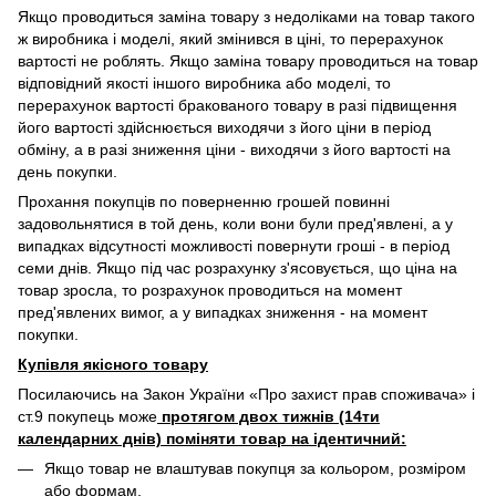
Якщо проводиться заміна товару з недоліками на товар такого
ж виробника і моделі, який змінився в ціні, то перерахунок
вартості не роблять. Якщо заміна товару проводиться на товар
відповідний якості іншого виробника або моделі, то
перерахунок вартості бракованого товару в разі підвищення
його вартості здійснюється виходячи з його ціни в період
обміну, а в разі зниження ціни - виходячи з його вартості на
день покупки.
Прохання покупців по поверненню грошей повинні
задовольнятися в той день, коли вони були пред'явлені, а у
випадках відсутності можливості повернути гроші - в період
семи днів. Якщо під час розрахунку з'ясовується, що ціна на
товар зросла, то розрахунок проводиться на момент
пред'явлених вимог, а у випадках зниження - на момент
покупки.
Купівля якісного товару
Посилаючись на Закон України «Про захист прав споживача» і
ст.9 покупець може
протягом двох тижнів (14ти
календарних днів) поміняти товар на ідентичний:
Якщо товар не влаштував покупця за кольором, розміром
або формам.