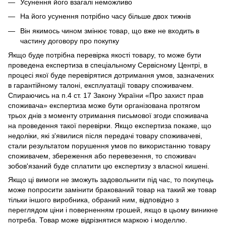
Усунення його взагалі неможливо
На його усунення потрібно часу більше двох тижнів
Він якимось чином змінює товар, що вже не входить в
частину договору про покупку
Якщо буде потрібна перевірка якості товару, то може бути
проведена експертиза в спеціальному Сервісному Центрі, в
процесі якої буде перевірятися дотримання умов, зазначених
в гарантійному талоні, експлуатації товару споживачем.
Спираючись на п.4 ст. 17 Закону України «Про захист прав
споживача» експертиза може бути організована протягом
трьох днів з моменту отримання письмової згоди споживача
на проведення такої перевірки. Якщо експертиза покаже, що
недоліки, які з'явилися після передачі товару споживачеві,
стали результатом порушення умов по використанню товару
споживачем, збереження або перевезення, то споживач
зобов'язаний буде сплатити цю експертизу з власної кишені.
Якщо ці вимоги не зможуть задовольнити під час, то покупець
може попросити замінити бракований товар на такий же товар
тільки іншого виробника, обраний ним, відповідно з
переглядом ціни і поверненням грошей, якщо в цьому виникне
потреба. Товар може відрізнятися маркою і моделлю.