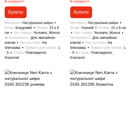
В наявності
В наявності
Купити
Купити
Матеріал
Натуральна шкіра
Матеріал
Натуральна шкіра
Колір
Бордовий
Розмір
15 x 8
Колір
Чорний
Розмір
15 x 8 см
см
Тип товару
Чоловічі, Жіночі
Тип товару
Чоловічі, Жіночі
Особливості
Для звичайних
Особливості
Для звичайних
ключів
Тип застібки
На
ключів
Тип застібки
На
блискавці
Тримачі для ключів
1
блискавці
Тримачі для ключів
1
- 5
Стиль
Повсякденні,
- 5
Стиль
Повсякденні,
Класичні
Класичні