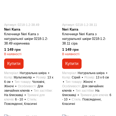
Артикул: 0218-1.2-38.49
Артикул: 0218-1.2-38.11
Neri Karra
Neri Karra
Ключниця Neri Karra з
Ключниця Neri Karra з
натуральної шкіри 0218-1.2-
натуральної шкіри 0218-1.2-
38.49 коричнева
38.11 сіра
1 149 грн
1 149 грн
В наявності
В наявності
Купити
Купити
Матеріал
Натуральна шкіра
Матеріал
Натуральна шкіра
Колір
Мультиколір
Розмір
13 x
Колір
Сірий
Розмір
13 x 6 см
6 см
Тип товару
Чоловічі,
Тип товару
Жіночі
Жіночі
Особливості
Для
Особливості
Для звичайних
звичайних ключів
Тип застібки
ключів
Тип застібки
На
На блискавці
Тримачі для
блискавці
Тримачі для ключів
6
ключів
6 - 10
Стиль
- 10
Стиль
Повсякденні,
Повсякденні, Класичні
Класичні