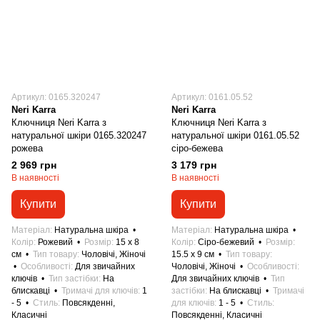
Артикул: 0165.320247
Артикул: 0161.05.52
Neri Karra
Neri Karra
Ключниця Neri Karra з
Ключниця Neri Karra з
натуральної шкіри 0165.320247
натуральної шкіри 0161.05.52
рожева
сіро-бежева
2 969 грн
3 179 грн
В наявності
В наявності
Купити
Купити
Матеріал
Натуральна шкіра
Матеріал
Натуральна шкіра
Колір
Рожевий
Розмір
15 x 8
Колір
Сіро-бежевий
Розмір
см
Тип товару
Чоловічі, Жіночі
15.5 x 9 см
Тип товару
Особливості
Для звичайних
Чоловічі, Жіночі
Особливості
ключів
Тип застібки
На
Для звичайних ключів
Тип
блискавці
Тримачі для ключів
1
застібки
На блискавці
Тримачі
- 5
Стиль
Повсякденні,
для ключів
1 - 5
Стиль
Класичні
Повсякденні, Класичні