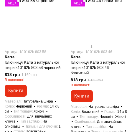
Акція
Акція
1
Артикул: k10162b.803.58
Артикул: k10162b.803.46
Karra
Karra
Ключниця Karra з натуральної
Ключниця Karra з натуральної
шкіри k10162b.803.58 червоний
шкіри k10162b.803.46
блакитний
818 грн
1 169 грн
818 грн
В наявності
1 169 грн
В наявності
Купити
Купити
Матеріал
Натуральна шкіра
Колір
Червоний
Розмір
14 x 8
Матеріал
Натуральна шкіра
см
Тип товару
Жіночі
Колір
Блакитний
Розмір
14 x 8
Особливості
Для звичайних
см
Тип товару
Чоловічі, Жіночі
ключів
Тип застібки
На
Особливості
Для звичайних
блискавці
Тримачі для ключів
1
ключів
Тип застібки
На
- 5
Стиль
Повсякденні,
блискавці
Тримачі для ключів
1