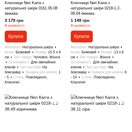
Ключниця Neri Karra з
Ключниця Neri Karra з
натуральної шкіри 0161.05.08
натуральної шкіри 0218-1.2-
бежева
09.04 бежева
3 179 грн
1 149 грн
В наявності
В наявності
Купити
Купити
Матеріал
Натуральна шкіра
Матеріал
Натуральна шкіра
Колір
Бежевий
Розмір
15.5 x 9
Колір
Бежевий
Розмір
13 x 6
см
Тип товару
Чоловічі, Жіночі
см
Тип товару
Жіночі
Особливості
Для звичайних
Особливості
Для звичайних
ключів
Тип застібки
На
ключів
Тип застібки
На
блискавці
Тримачі для ключів
1
блискавці
Тримачі для ключів
6
- 5
Стиль
Повсякденні,
- 10
Стиль
Повсякденні,
Класичні
Класичні