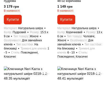
пудрова
48.02 коричнева
3 179 грн
1 149 грн
В наявності
В наявності
Купити
Купити
Матеріал
Натуральна шкіра
Матеріал
Натуральна шкіра
Колір
Пудровий
Розмір
15.5 x
Колір
Коричневий
Розмір
13 x
9 см
Тип товару
Жіночі
6 см
Тип товару
Чоловічі,
Особливості
Для звичайних
Жіночі
Особливості
Для
ключів
Тип застібки
На
звичайних ключів
Тип застібки
блискавці
Тримачі для ключів
1
На блискавці
Тримачі для
- 5
Стиль
Повсякденні,
ключів
6 - 10
Стиль
Класичні
Повсякденні, Класичні