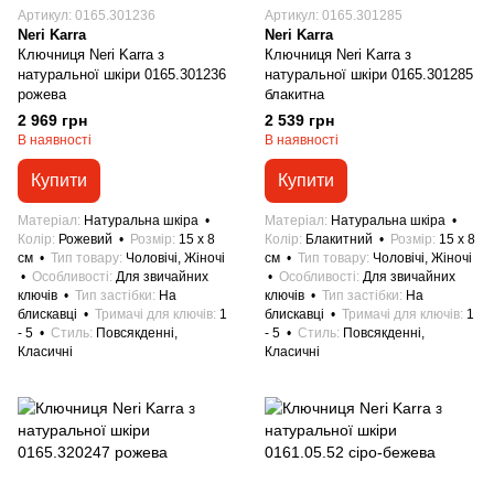
Артикул: 0165.301236
Артикул: 0165.301285
Neri Karra
Neri Karra
Ключниця Neri Karra з
Ключниця Neri Karra з
натуральної шкіри 0165.301236
натуральної шкіри 0165.301285
рожева
блакитна
2 969 грн
2 539 грн
В наявності
В наявності
Купити
Купити
Матеріал
Натуральна шкіра
Матеріал
Натуральна шкіра
Колір
Рожевий
Розмір
15 x 8
Колір
Блакитний
Розмір
15 x 8
см
Тип товару
Чоловічі, Жіночі
см
Тип товару
Чоловічі, Жіночі
Особливості
Для звичайних
Особливості
Для звичайних
ключів
Тип застібки
На
ключів
Тип застібки
На
блискавці
Тримачі для ключів
1
блискавці
Тримачі для ключів
1
- 5
Стиль
Повсякденні,
- 5
Стиль
Повсякденні,
Класичні
Класичні