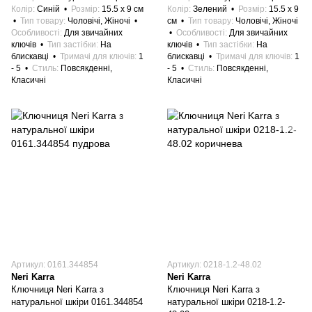
Колір
Синій
Розмір
15.5 x 9 см
Колір
Зелений
Розмір
15.5 x 9
Тип товару
Чоловічі, Жіночі
см
Тип товару
Чоловічі, Жіночі
Особливості
Для звичайних
Особливості
Для звичайних
ключів
Тип застібки
На
ключів
Тип застібки
На
блискавці
Тримачі для ключів
1
блискавці
Тримачі для ключів
1
- 5
Стиль
Повсякденні,
- 5
Стиль
Повсякденні,
Класичні
Класичні
Артикул: 0161.344854
Артикул: 0218-1.2-48.02
Neri Karra
Neri Karra
Ключниця Neri Karra з
Ключниця Neri Karra з
натуральної шкіри 0161.344854
натуральної шкіри 0218-1.2-