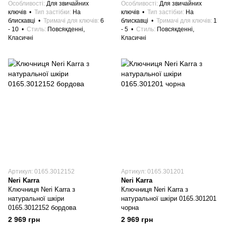
Особливості
Для звичайних
Особливості
Для звичайних
ключів
Тип застібки
На
ключів
Тип застібки
На
блискавці
Тримачі для ключів
6
блискавці
Тримачі для ключів
1
- 10
Стиль
Повсякденні,
- 5
Стиль
Повсякденні,
Класичні
Класичні
Артикул: 0165.3012152
Артикул: 0165.301201
Neri Karra
Neri Karra
Ключниця Neri Karra з
Ключниця Neri Karra з
натуральної шкіри
натуральної шкіри 0165.301201
0165.3012152 бордова
чорна
2 969 грн
2 969 грн