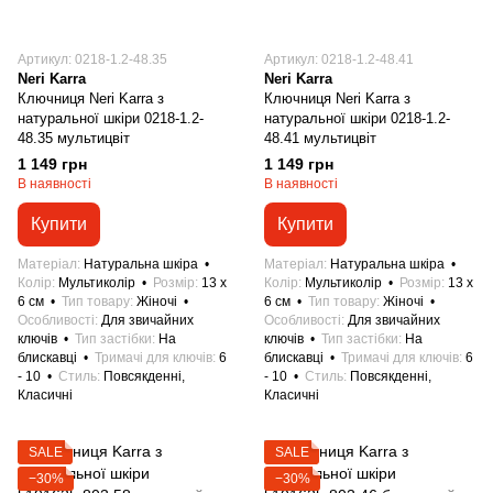
Артикул: 0218-1.2-48.35
Артикул: 0218-1.2-48.41
Neri Karra
Neri Karra
Ключниця Neri Karra з
Ключниця Neri Karra з
натуральної шкіри 0218-1.2-
натуральної шкіри 0218-1.2-
48.35 мультицвіт
48.41 мультицвіт
1 149 грн
1 149 грн
В наявності
В наявності
Купити
Купити
Матеріал
Натуральна шкіра
Матеріал
Натуральна шкіра
Колір
Мультиколір
Розмір
13 x
Колір
Мультиколір
Розмір
13 x
6 см
Тип товару
Жіночі
6 см
Тип товару
Жіночі
Особливості
Для звичайних
Особливості
Для звичайних
ключів
Тип застібки
На
ключів
Тип застібки
На
блискавці
Тримачі для ключів
6
блискавці
Тримачі для ключів
6
- 10
Стиль
Повсякденні,
- 10
Стиль
Повсякденні,
Класичні
Класичні
SALE
SALE
−30%
−30%