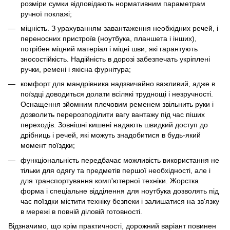
розміри сумки відповідають нормативним параметрам
ручної поклажі;
міцність. З урахуванням завантаження необхідних речей, і
переносних пристроїв (ноутбука, планшета і інших),
потрібен міцний матеріал і міцні шви, які гарантують
зносостійкість. Надійність в дорозі забезпечать укріплені
ручки, ремені і якісна фурнітура;
комфорт для мандрівника надзвичайно важливий, адже в
поїздці доводиться долати всілякі труднощі і незручності.
Оснащення зйомним плечовим ременем звільнить руки і
дозволить перерозподілити вагу вантажу під час піших
переходів. Зовнішні кишені надають швидкий доступ до
дрібниць і речей, які можуть знадобитися в будь-який
момент поїздки;
функціональність передбачає можливість використання не
тільки для одягу та предметів першої необхідності, але і
для транспортування комп'ютерної техніки. Жорстка
форма і спеціальне відділення для ноутбука дозволять під
час поїздки містити техніку безпеки і залишатися на зв'язку
в мережі в повній діловій готовності.
Відзначимо, що крім практичності, дорожний варіант повинен