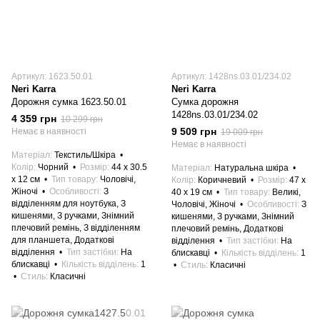
Артикул: 1623.50.01
Артикул: 1428ns.03.01/234.02
Neri Karra
Neri Karra
Дорожня сумка 1623.50.01
Сумка дорожня
1428ns.03.01/234.02
4 359 грн
10 299 грн
9 509 грн
Немає в наявності
19 009 грн
Немає в наявності
Матеріал
Текстиль/Шкіра
Колір
Чорний
Розмір
44 x 30.5
Матеріал
Натуральна шкіра
x 12 см
Тип товару
Чоловічі,
Колір
Коричневий
Розмір
47 x
Жіночі
Особливості
З
40 x 19 см
Тип товару
Великі,
відділенням для ноутбука, З
Чоловічі, Жіночі
Особливості
З
кишенями, З ручками, Знімний
кишенями, З ручками, Знімний
плечовий ремінь, З відділенням
плечовий ремінь, Додаткові
для планшета, Додаткові
відділення
Тип застібки
На
відділення
Тип застібки
На
блискавці
Кількість відділень
1
блискавці
Кількість відділень
1
Стиль
Класичні
Стиль
Класичні