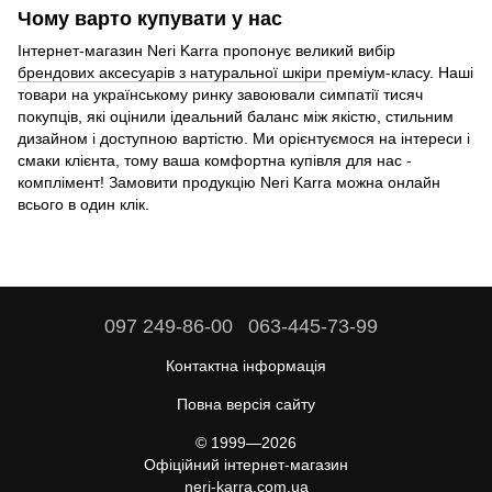
Чому варто купувати у нас
Інтернет-магазин Neri Karra пропонує великий вибір
брендових аксесуарів з натуральної шкіри
преміум-класу. Наші
товари на українському ринку завоювали симпатії тисяч
покупців, які оцінили ідеальний баланс між якістю, стильним
дизайном і доступною вартістю. Ми орієнтуємося на інтереси і
смаки клієнта, тому ваша комфортна купівля для нас -
комплімент! Замовити продукцію Neri Karra можна онлайн
всього в один клік.
097 249-86-00
063-445-73-99
Контактна інформація
Повна версія сайту
© 1999—2026
Офіційний інтернет-магазин
neri-karra.com.ua