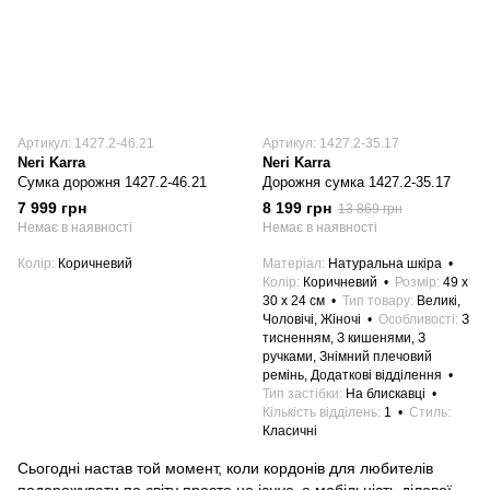
Артикул: 1427.2-46.21
Артикул: 1427.2-35.17
Neri Karra
Neri Karra
Сумка дорожня 1427.2-46.21
Дорожня сумка 1427.2-35.17
7 999 грн
8 199 грн
13 869 грн
Немає в наявності
Немає в наявності
Колір
Коричневий
Матеріал
Натуральна шкіра
Колір
Коричневий
Розмір
49 x
30 x 24 см
Тип товару
Великі,
Чоловічі, Жіночі
Особливості
З
тисненням, З кишенями, З
ручками, Знімний плечовий
ремінь, Додаткові відділення
Тип застібки
На блискавці
Кількість відділень
1
Стиль
Класичні
Сьогодні настав той момент, коли кордонів для любителів