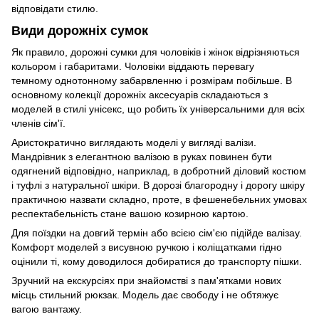
відповідати стилю.
Види дорожніх сумок
Як правило, дорожні сумки для чоловіків і жінок відрізняються
кольором і габаритами. Чоловіки віддають перевагу
темному однотонному забарвленню і розмірам побільше. В
основному колекції дорожніх аксесуарів складаються з
моделей в стилі унісекс, що робить їх універсальними для всіх
членів сім'ї.
Аристократично виглядають моделі у вигляді валізи.
Мандрівник з елегантною валізою в руках повинен бути
одягнений відповідно, наприклад, в добротний діловий костюм
і туфлі з натуральної шкіри. В дорозі благородну і дорогу шкіру
практичною назвати складно, проте, в фешенебельних умовах
респектабельність стане вашою козирною картою.
Для поїздки на довгий термін або всією сім'єю підійде валізау.
Комфорт моделей з висувною ручкою і коліщатками гідно
оцінили ті, кому доводилося добиратися до транспорту пішки.
Зручний на екскурсіях при знайомстві з пам'ятками нових
місць стильний рюкзак. Модель дає свободу і не обтяжує
вагою вантажу.