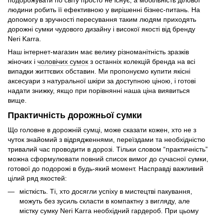
подорожувати по світу просто не існує, а мобільність ділової
людини робить її ефективною у вирішенні бізнес-питань. На
допомогу в зручності пересування таким людям приходять
дорожні сумки чудового дизайну і високої якості від бренду
Neri Karra.
Наш інтернет-магазин має велику різноманітність зразків
жіночих і
чоловічих сумок
з останніх колекцій бренда на всі
випадки життєвих обставин. Ми пропонуємо купити якісні
аксесуари з натуральної шкіри за доступною ціною, і готові
надати знижку, якщо при порівнянні наша ціна виявиться
вище.
Практичність дорожньої сумки
Що головне в дорожній сумці, може сказати кожен, хто не з
чуток знайомий з відрядженнями, переїздами та необхідністю
тривалий час проводити в дорозі. Тільки словом “практичність”
можна сформулювати повний список вимог до сучасної сумки,
готової до подорожі в будь-який момент. Насправді важливий
цілий ряд якостей:
місткість. Ті, хто досягли успіху в мистецтві пакування,
можуть без зусиль скласти в компактну з вигляду, але
містку сумку Neri Karra необхідний гардероб. При цьому