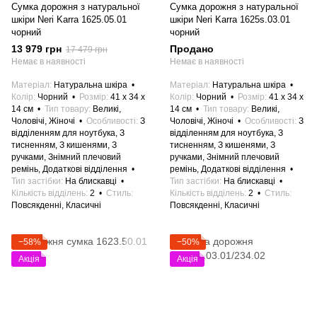
Сумка дорожня з натуральної
Сумка дорожня з натуральної
шкіри Neri Karra 1625.05.01
шкіри Neri Karra 1625s.03.01
чорний
чорний
13 979 грн
Продано
17 479 грн
Немає в наявності
Немає в наявності
Матеріал
Натуральна шкіра
Матеріал
Натуральна шкіра
Колір
Чорний
Розмір
41 x 34 x
Колір
Чорний
Розмір
41 x 34 x
14 см
Тип товару
Великі,
14 см
Тип товару
Великі,
Чоловічі, Жіночі
Особливості
З
Чоловічі, Жіночі
Особливості
З
відділенням для ноутбука, З
відділенням для ноутбука, З
тисненням, З кишенями, З
тисненням, З кишенями, З
ручками, Знімний плечовий
ручками, Знімний плечовий
ремінь, Додаткові відділення
ремінь, Додаткові відділення
Тип застібки
На блискавці
Тип застібки
На блискавці
Кількість відділень
2
Стиль
Кількість відділень
2
Стиль
Повсякденні, Класичні
Повсякденні, Класичні
−58%
−50%
Акція
Акція