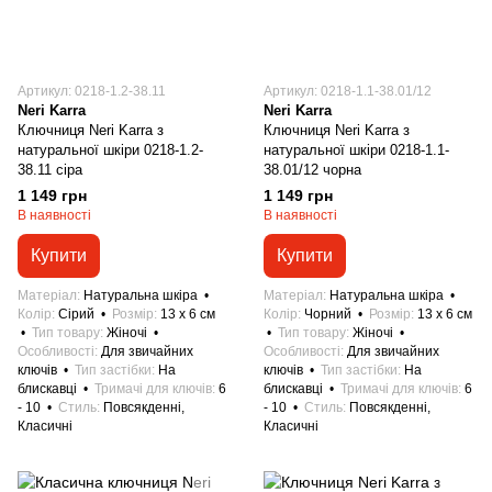
Артикул: 0218-1.2-38.11
Артикул: 0218-1.1-38.01/12
Neri Karra
Neri Karra
Ключниця Neri Karra з
Ключниця Neri Karra з
натуральної шкіри 0218-1.2-
натуральної шкіри 0218-1.1-
38.11 сіра
38.01/12 чорна
1 149 грн
1 149 грн
В наявності
В наявності
Купити
Купити
Матеріал
Натуральна шкіра
Матеріал
Натуральна шкіра
Колір
Сірий
Розмір
13 x 6 см
Колір
Чорний
Розмір
13 x 6 см
Тип товару
Жіночі
Тип товару
Жіночі
Особливості
Для звичайних
Особливості
Для звичайних
ключів
Тип застібки
На
ключів
Тип застібки
На
блискавці
Тримачі для ключів
6
блискавці
Тримачі для ключів
6
- 10
Стиль
Повсякденні,
- 10
Стиль
Повсякденні,
Класичні
Класичні