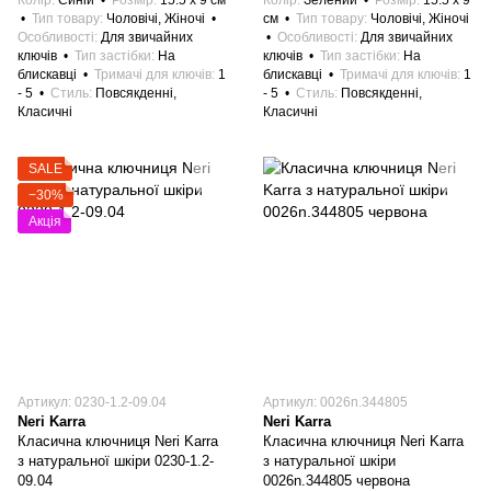
Колір
Синій
Розмір
15.5 x 9 см
Колір
Зелений
Розмір
15.5 x 9
Тип товару
Чоловічі, Жіночі
см
Тип товару
Чоловічі, Жіночі
Особливості
Для звичайних
Особливості
Для звичайних
ключів
Тип застібки
На
ключів
Тип застібки
На
блискавці
Тримачі для ключів
1
блискавці
Тримачі для ключів
1
- 5
Стиль
Повсякденні,
- 5
Стиль
Повсякденні,
Класичні
Класичні
SALE
−30%
Акція
Артикул: 0230-1.2-09.04
Артикул: 0026n.344805
Neri Karra
Neri Karra
Класична ключниця Neri Karra
Класична ключниця Neri Karra
з натуральної шкіри 0230-1.2-
з натуральної шкіри
09.04
0026n.344805 червона