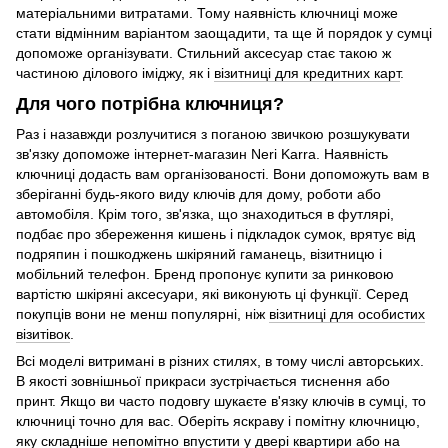
матеріальними витратами. Тому наявність ключниці може
стати відмінним варіантом заощадити, та ще й порядок у сумці
допоможе організувати. Стильний аксесуар стає такою ж
частиною ділового іміджу, як і
візитниці для кредитних карт
.
Для чого потрібна ключниця?
Раз і назавжди розлучитися з поганою звичкою розшукувати
зв'язку допоможе інтернет-магазин Neri Karra. Наявність
ключниці додасть вам організованості. Вони допоможуть вам в
зберіганні будь-якого виду ключів для дому, роботи або
автомобіля. Крім того, зв'язка, що знаходиться в футлярі,
подбає про збереження кишень і підкладок сумок, врятує від
подряпин і пошкоджень шкіряний гаманець, візитницю і
мобільний телефон. Бренд пропонує купити за ринковою
вартістю шкіряні аксесуари, які виконують ці функції. Серед
покупців вони не менш популярні, ніж
візитниці для особистих
візитівок
.
Всі моделі витримані в різних стилях, в тому числі авторських.
В якості зовнішньої прикраси зустрічається тиснення або
принт. Якщо ви часто подовгу шукаєте в'язку ключів в сумці, то
ключниці точно для вас. Оберіть яскраву і помітну ключницю,
яку складніше непомітно впустити у двері квартири або на