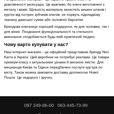
довговічності аксесуара. Це важливо, бо ключі виготовлені з
металу і важкі. Щільність матеріалу захистить кишені штанів і
курток від гострих зубчиків ключів, не порвуть підкладкову
тканину дамської сумки або чоловічої барсетки.
Брендова ключниця хороший подарунок, як для чоловіка, так і
для жінки. Поєднання функціональності та стильного
виконання сподобаються будь-якій практичній людині.
Чому варто купувати у нас?
Наш інтернет-магазин - це офіційний представник бренду Neri
Karra в Україні. Цей виробник не потребує реклами. Це товари
преміум-класу з актуальними цінами й високою якістю. Для
мешканців Києва та Одеси передбачені послуги кур'єра по
місту. Також можна замовити доставку допомогою Нової
Пошти. Це недорого і зручно.
097 249-86-00
063-445-73-99