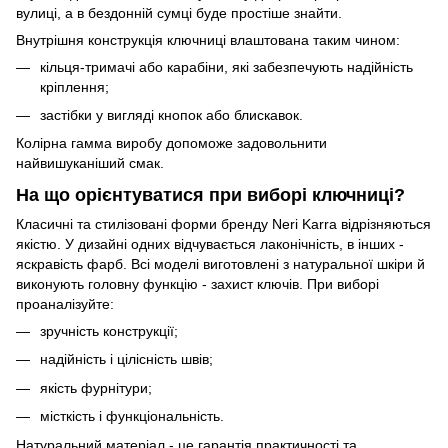
вулиці, а в бездонній сумці буде простіше знайти.
Внутрішня конструкція ключниці влаштована таким чином:
кільця-тримачі або карабіни, які забезпечують надійність
кріплення;
застібки у вигляді кнопок або блискавок.
Колірна гамма виробу допоможе задовольнити
найвишуканіший смак.
На що орієнтуватися при виборі ключниці?
Класичні та стилізовані форми бренду Neri Karra відрізняються
якістю. У дизайні одних відчувається лаконічність, в інших -
яскравість фарб. Всі моделі виготовлені з натуральної шкіри й
виконують головну функцію - захист ключів. При виборі
проаналізуйте:
зручність конструкції;
надійність і цілісність швів;
якість фурнітури;
місткість і функціональність.
Натуральний матеріал - це гарантія практичності та