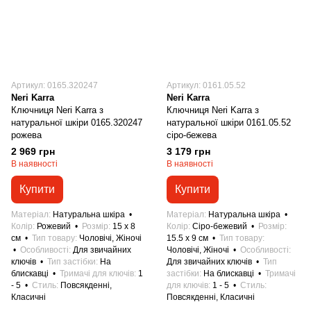
Артикул: 0165.320247
Артикул: 0161.05.52
Neri Karra
Neri Karra
Ключниця Neri Karra з
Ключниця Neri Karra з
натуральної шкіри 0165.320247
натуральної шкіри 0161.05.52
рожева
сіро-бежева
2 969 грн
3 179 грн
В наявності
В наявності
Купити
Купити
Матеріал
Натуральна шкіра
Матеріал
Натуральна шкіра
Колір
Рожевий
Розмір
15 x 8
Колір
Сіро-бежевий
Розмір
см
Тип товару
Чоловічі, Жіночі
15.5 x 9 см
Тип товару
Особливості
Для звичайних
Чоловічі, Жіночі
Особливості
ключів
Тип застібки
На
Для звичайних ключів
Тип
блискавці
Тримачі для ключів
1
застібки
На блискавці
Тримачі
- 5
Стиль
Повсякденні,
для ключів
1 - 5
Стиль
Класичні
Повсякденні, Класичні