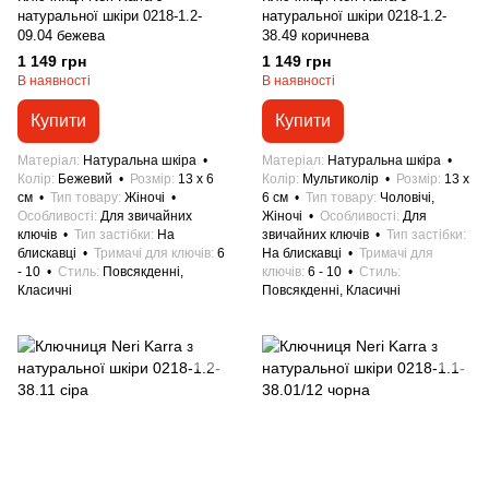
натуральної шкіри 0218-1.2-
натуральної шкіри 0218-1.2-
09.04 бежева
38.49 коричнева
1 149 грн
1 149 грн
В наявності
В наявності
Купити
Купити
Матеріал
Натуральна шкіра
Матеріал
Натуральна шкіра
Колір
Бежевий
Розмір
13 x 6
Колір
Мультиколір
Розмір
13 x
см
Тип товару
Жіночі
6 см
Тип товару
Чоловічі,
Особливості
Для звичайних
Жіночі
Особливості
Для
ключів
Тип застібки
На
звичайних ключів
Тип застібки
блискавці
Тримачі для ключів
6
На блискавці
Тримачі для
- 10
Стиль
Повсякденні,
ключів
6 - 10
Стиль
Класичні
Повсякденні, Класичні