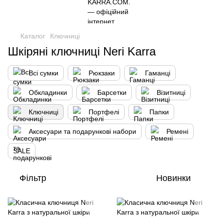
Каталог
Ключниці
Шкіряні ключниці Neri Karra
Всі сумки
Рюкзаки
Гаманці
Обкладинки
Барсетки
Візитниці
Ключниці
Портфелі
Папки
Аксесуари та подарункові набори
Ремені
SALE
Фільтр
Новинки