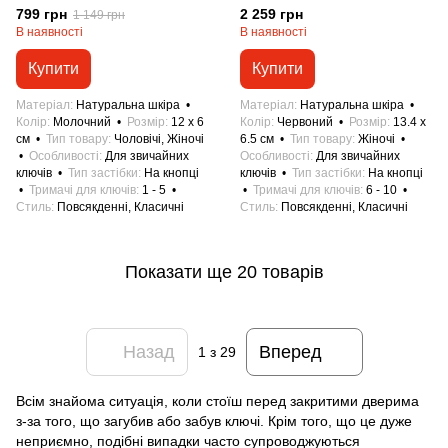
799 грн
2 259 грн
1 149 грн
В наявності
В наявності
Купити
Купити
Матеріал
Натуральна шкіра
Матеріал
Натуральна шкіра
Колір
Молочний
Розмір
12 x 6
Колір
Червоний
Розмір
13.4 x
см
Тип товару
Чоловічі, Жіночі
6.5 см
Тип товару
Жіночі
Особливості
Для звичайних
Особливості
Для звичайних
ключів
Тип застібки
На кнопці
ключів
Тип застібки
На кнопці
Тримачі для ключів
1 - 5
Тримачі для ключів
6 - 10
Стиль
Повсякденні, Класичні
Стиль
Повсякденні, Класичні
Показати ще 20 товарів
Назад
Вперед
1
з 29
Всім знайома ситуація, коли стоїш перед закритими дверима
з-за того, що загубив або забув ключі. Крім того, що це дуже
неприємно, подібні випадки часто супроводжуються