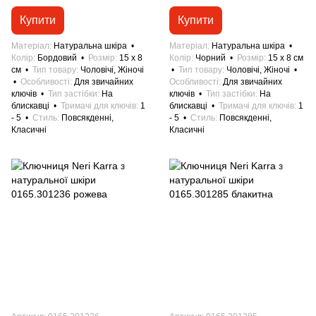
Купити
Купити
Матеріал
Натуральна шкіра
Матеріал
Натуральна шкіра
Колір
Бордовий
Розмір
15 x 8
Колір
Чорний
Розмір
15 x 8 см
см
Тип товару
Чоловічі, Жіночі
Тип товару
Чоловічі, Жіночі
Особливості
Для звичайних
Особливості
Для звичайних
ключів
Тип застібки
На
ключів
Тип застібки
На
блискавці
Тримачі для ключів
1
блискавці
Тримачі для ключів
1
- 5
Стиль
Повсякденні,
- 5
Стиль
Повсякденні,
Класичні
Класичні