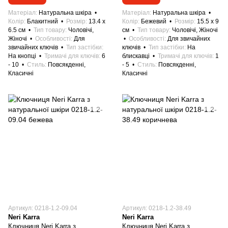
Матеріал
Натуральна шкіра
Матеріал
Натуральна шкіра
Колір
Блакитний
Розмір
13.4 x
Колір
Бежевий
Розмір
15.5 x 9
6.5 см
Тип товару
Чоловічі,
см
Тип товару
Чоловічі, Жіночі
Жіночі
Особливості
Для
Особливості
Для звичайних
звичайних ключів
Тип застібки
ключів
Тип застібки
На
На кнопці
Тримачі для ключів
6
блискавці
Тримачі для ключів
1
- 10
Стиль
Повсякденні,
- 5
Стиль
Повсякденні,
Класичні
Класичні
Артикул: 0218-1.2-09.04
Артикул: 0218-1.2-38.49
Neri Karra
Neri Karra
Ключниця Neri Karra з
Ключниця Neri Karra з