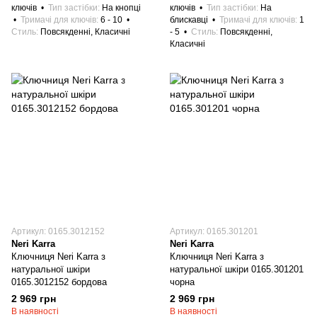
ключів
Тип застібки
На кнопці
ключів
Тип застібки
На
Тримачі для ключів
6 - 10
блискавці
Тримачі для ключів
1
Стиль
Повсякденні, Класичні
- 5
Стиль
Повсякденні,
Класичні
Артикул: 0165.3012152
Артикул: 0165.301201
Neri Karra
Neri Karra
Ключниця Neri Karra з
Ключниця Neri Karra з
натуральної шкіри
натуральної шкіри 0165.301201
0165.3012152 бордова
чорна
2 969 грн
2 969 грн
В наявності
В наявності