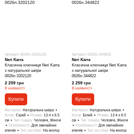
Артикул: 0026n.3202120
Артикул: 0026n.344822
Neri Karra
Neri Karra
Класична ключниця Neri Karra
Класична ключниця Neri Karra
з натуральної шкіри
з натуральної шкіри
0026n.3202120
0026n.344822
2 259 грн
2 259 грн
В наявності
В наявності
Купити
Купити
Матеріал
Натуральна шкіра
Матеріал
Натуральна шкіра
Колір
Сірий
Розмір
13.4 x 6.5
Колір
Білий
Розмір
13.4 x 6.5
см
Тип товару
Чоловічі, Жіночі
см
Тип товару
Чоловічі, Жіночі
Особливості
Для звичайних
Особливості
Для звичайних
ключів
Тип застібки
На кнопці
ключів
Тип застібки
На кнопці