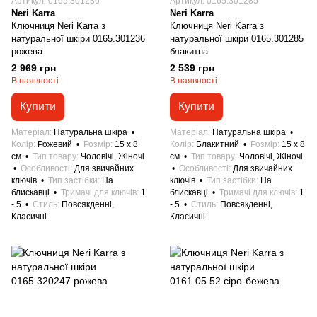
Артикул: 0165.301236
Артикул: 0165.301285
Neri Karra
Neri Karra
Ключниця Neri Karra з
Ключниця Neri Karra з
натуральної шкіри 0165.301236
натуральної шкіри 0165.301285
рожева
блакитна
2 969 грн
2 539 грн
В наявності
В наявності
Купити
Купити
Матеріал
Натуральна шкіра
Матеріал
Натуральна шкіра
Колір
Рожевий
Розмір
15 x 8
Колір
Блакитний
Розмір
15 x 8
см
Тип товару
Чоловічі, Жіночі
см
Тип товару
Чоловічі, Жіночі
Особливості
Для звичайних
Особливості
Для звичайних
ключів
Тип застібки
На
ключів
Тип застібки
На
блискавці
Тримачі для ключів
1
блискавці
Тримачі для ключів
1
- 5
Стиль
Повсякденні,
- 5
Стиль
Повсякденні,
Класичні
Класичні