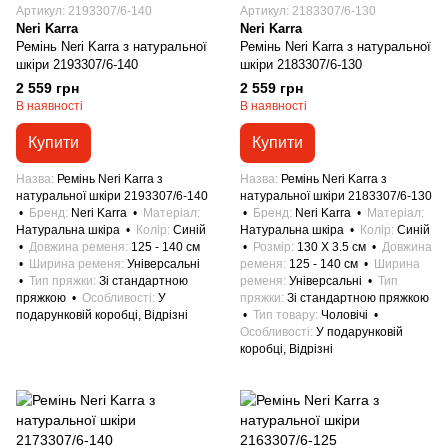
Артикул: 2193307/6-140
Артикул: 2183307/6-130
Neri Karra
Neri Karra
Ремінь Neri Karra з натуральної
Ремінь Neri Karra з натуральної
шкіри 2193307/6-140
шкіри 2183307/6-130
2 559 грн
2 559 грн
В наявності
В наявності
Купити
Купити
Назва
Ремінь Neri Karra з
Назва
Ремінь Neri Karra з
натуральної шкіри 2193307/6-140
натуральної шкіри 2183307/6-130
Бренд
Neri Karra
Матеріал
Бренд
Neri Karra
Матеріал
Натуральна шкіра
Колір
Синій
Натуральна шкіра
Колір
Синій
Довжина ременя
125 - 140 см
Розмір
130 X 3.5 см
Довжина
Ширина ременя
Універсальні
ременя
125 - 140 см
Ширина
Тип пряжки
Зі стандартною
ременя
Універсальні
Тип
пряжкою
Особливості
У
пряжки
Зі стандартною пряжкою
подарунковій коробці, Відрізні
Тип товару
Чоловічі
Особливості
У подарунковій
коробці, Відрізні