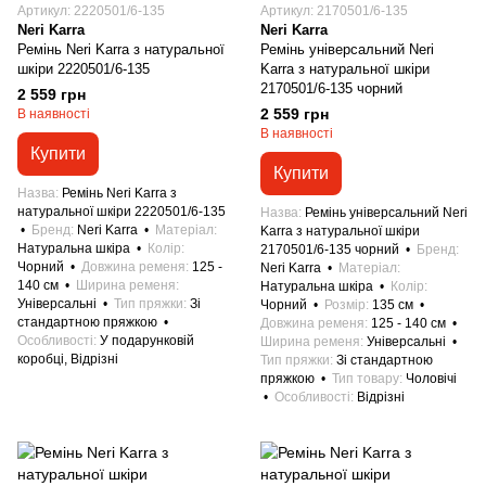
Артикул: 2220501/6-135
Артикул: 2170501/6-135
Neri Karra
Neri Karra
Ремінь Neri Karra з натуральної
Ремінь універсальний Neri
шкіри 2220501/6-135
Karra з натуральної шкіри
2170501/6-135 чорний
2 559 грн
2 559 грн
В наявності
В наявності
Купити
Купити
Назва
Ремінь Neri Karra з
натуральної шкіри 2220501/6-135
Назва
Ремінь універсальний Neri
Бренд
Neri Karra
Матеріал
Karra з натуральної шкіри
Натуральна шкіра
Колір
2170501/6-135 чорний
Бренд
Чорний
Довжина ременя
125 -
Neri Karra
Матеріал
140 см
Ширина ременя
Натуральна шкіра
Колір
Універсальні
Тип пряжки
Зі
Чорний
Розмір
135 см
стандартною пряжкою
Довжина ременя
125 - 140 см
Особливості
У подарунковій
Ширина ременя
Універсальні
коробці, Відрізні
Тип пряжки
Зі стандартною
пряжкою
Тип товару
Чоловічі
Особливості
Відрізні