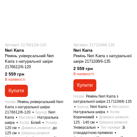
Артикул: 2176612/6-120
Артикул: 2171108/6-135
Neri Karra
Neri Karra
Ремінь універсальний Neri
Ремінь Neri Karra з натуральної
Karra з натуральної шкіри
шкіри 2171108/6-135
2176612/6-120
2 559 грн
2 559 грн
В наявності
В наявності
Купити
Купити
Назва
Ремінь Neri Karra з
натуральної шкіри 2171108/6-135
Назва
Ремінь універсальний Neri
Бренд
Neri Karra
Матеріал
Karra з натуральної шкіри
Натуральна шкіра
Колір
2176612/6-120
Бренд
Neri
Коричневий
Довжина ременя
Karra
Матеріал
Натуральна
125 - 140 см
Ширина ременя
шкіра
Колір
Білий
Розмір
Універсальні
Тип пряжки
Зі
120 см
Довжина ременя
до
стандартною пряжкою
125 см
Ширина ременя