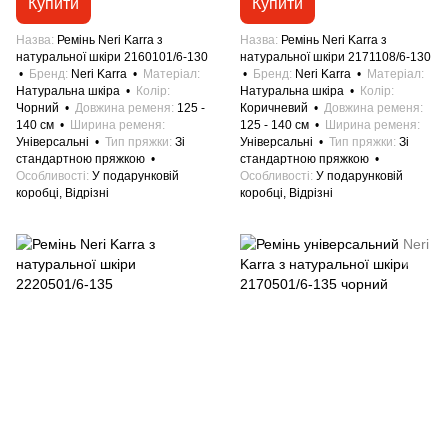
Купити
Купити
Назва
Ремінь Neri Karra з
Назва
Ремінь Neri Karra з
натуральної шкіри 2160101/6-130
натуральної шкіри 2171108/6-130
Бренд
Neri Karra
Матеріал
Бренд
Neri Karra
Матеріал
Натуральна шкіра
Колір
Натуральна шкіра
Колір
Чорний
Довжина ременя
125 -
Коричневий
Довжина ременя
140 см
Ширина ременя
125 - 140 см
Ширина ременя
Універсальні
Тип пряжки
Зі
Універсальні
Тип пряжки
Зі
стандартною пряжкою
стандартною пряжкою
Особливості
У подарунковій
Особливості
У подарунковій
коробці, Відрізні
коробці, Відрізні