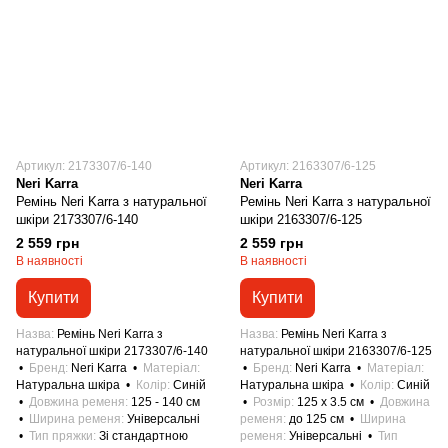
Артикул: 2173307/6-140
Артикул: 2163307/6-125
Neri Karra
Neri Karra
Ремінь Neri Karra з натуральної
Ремінь Neri Karra з натуральної
шкіри 2173307/6-140
шкіри 2163307/6-125
2 559 грн
2 559 грн
В наявності
В наявності
Купити
Купити
Назва
Ремінь Neri Karra з
Назва
Ремінь Neri Karra з
натуральної шкіри 2173307/6-140
натуральної шкіри 2163307/6-125
Бренд
Neri Karra
Матеріал
Бренд
Neri Karra
Матеріал
Натуральна шкіра
Колір
Синій
Натуральна шкіра
Колір
Синій
Довжина ременя
125 - 140 см
Розмір
125 x 3.5 см
Довжина
Ширина ременя
Універсальні
ременя
до 125 см
Ширина
Тип пряжки
Зі стандартною
ременя
Універсальні
Тип