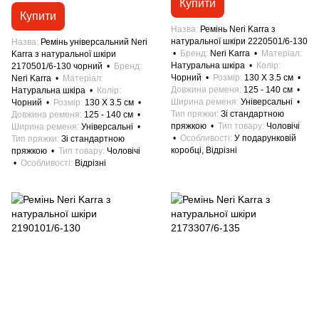
Купити
Купити
Назва
Ремінь Neri Karra з
натуральної шкіри 2220501/6-130
Назва
Ремінь універсальний Neri
Бренд
Neri Karra
Матеріал
Karra з натуральної шкіри
Натуральна шкіра
Колір
2170501/6-130 чорний
Бренд
Чорний
Розмір
130 X 3.5 см
Neri Karra
Матеріал
Довжина ременя
125 - 140 см
Натуральна шкіра
Колір
Ширина ременя
Універсальні
Чорний
Розмір
130 X 3.5 см
Тип пряжки
Зі стандартною
Довжина ременя
125 - 140 см
пряжкою
Тип товару
Чоловічі
Ширина ременя
Універсальні
Особливості
У подарунковій
Тип пряжки
Зі стандартною
коробці, Відрізні
пряжкою
Тип товару
Чоловічі
Особливості
Відрізні