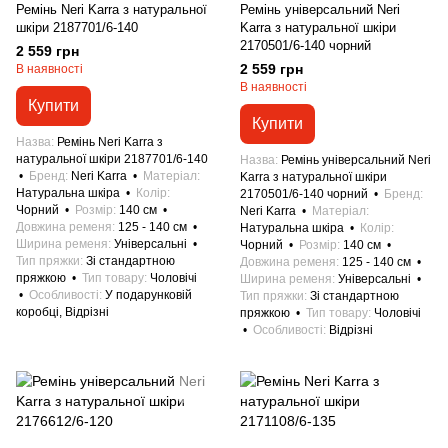
Ремінь Neri Karra з натуральної
Ремінь універсальний Neri
шкіри 2187701/6-140
Karra з натуральної шкіри
2170501/6-140 чорний
2 559 грн
2 559 грн
В наявності
В наявності
Купити
Купити
Назва
Ремінь Neri Karra з
натуральної шкіри 2187701/6-140
Назва
Ремінь універсальний Neri
Бренд
Neri Karra
Матеріал
Karra з натуральної шкіри
Натуральна шкіра
Колір
2170501/6-140 чорний
Бренд
Чорний
Розмір
140 см
Neri Karra
Матеріал
Довжина ременя
125 - 140 см
Натуральна шкіра
Колір
Ширина ременя
Універсальні
Чорний
Розмір
140 см
Тип пряжки
Зі стандартною
Довжина ременя
125 - 140 см
пряжкою
Тип товару
Чоловічі
Ширина ременя
Універсальні
Особливості
У подарунковій
Тип пряжки
Зі стандартною
коробці, Відрізні
пряжкою
Тип товару
Чоловічі
Особливості
Відрізні