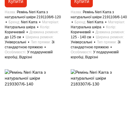
Купити
Купити
Назва
Ремінь Neri Karra з
Назва
Ремінь Neri Karra з
натуральної шкіри 2191108/6-120
натуральної шкіри 2191108/6-140
Бренд
Neri Karra
Матеріал
Бренд
Neri Karra
Матеріал
Натуральна шкіра
Колір
Натуральна шкіра
Колір
Коричневий
Довжина ременя
Коричневий
Довжина ременя
до 125 см
Ширина ременя
125 - 140 см
Ширина ременя
Універсальні
Тип пряжки
Зі
Універсальні
Тип пряжки
Зі
стандартною пряжкою
стандартною пряжкою
Особливості
У подарунковій
Особливості
У подарунковій
коробці, Відрізні
коробці, Відрізні