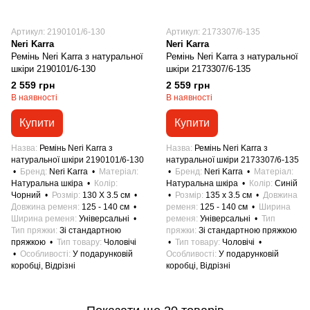
Артикул: 2190101/6-130
Артикул: 2173307/6-135
Neri Karra
Neri Karra
Ремінь Neri Karra з натуральної
Ремінь Neri Karra з натуральної
шкіри 2190101/6-130
шкіри 2173307/6-135
2 559 грн
2 559 грн
В наявності
В наявності
Купити
Купити
Назва
Ремінь Neri Karra з
Назва
Ремінь Neri Karra з
натуральної шкіри 2190101/6-130
натуральної шкіри 2173307/6-135
Бренд
Neri Karra
Матеріал
Бренд
Neri Karra
Матеріал
Натуральна шкіра
Колір
Натуральна шкіра
Колір
Синій
Чорний
Розмір
130 X 3.5 см
Розмір
135 x 3.5 см
Довжина
Довжина ременя
125 - 140 см
ременя
125 - 140 см
Ширина
Ширина ременя
Універсальні
ременя
Універсальні
Тип
Тип пряжки
Зі стандартною
пряжки
Зі стандартною пряжкою
пряжкою
Тип товару
Чоловічі
Тип товару
Чоловічі
Особливості
У подарунковій
Особливості
У подарунковій
коробці, Відрізні
коробці, Відрізні