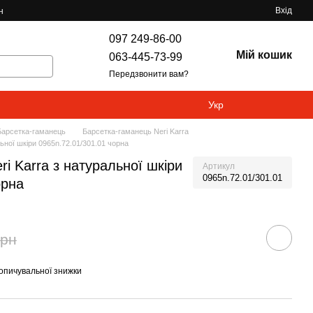
Вхід
н
097 249-86-00
Мій кошик
063-445-73-99
Передзвонити вам?
Укр
Барсетка-гаманець
Барсетка-гаманець Neri Karra
ьної шкіри 0965n.72.01/301.01 чорна
i Karra з натуральної шкіри
Артикул
0965n.72.01/301.01
орна
грн
опичувальної знижки