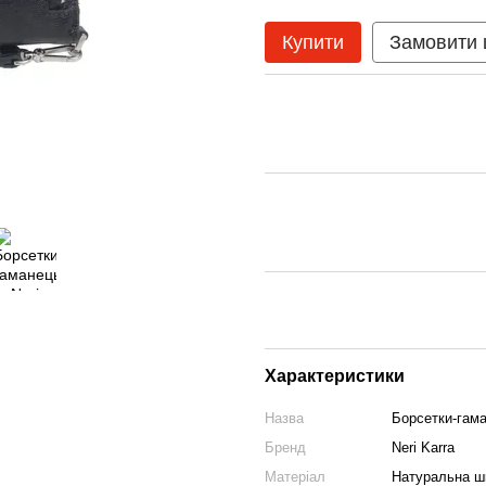
Купити
Замовити
Характеристики
Назва
Борсетки-гама
Бренд
Neri Karra
Матеріал
Натуральна ш