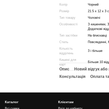
Колір
Чорний
Розмір
21.5 x 12 x 3 
Тип товару
Чоловічі
Особливості
З кишенями, З
Додаткові від
Тип застібки
На блискавці
Стиль
Повсякденні, 
Кількість
3 і більше
відділень
Кишені для
Більше 10 від
карт
Опис
Новий відгук або
Консультація
Оплата т
Каталог
Клієнтам
Всі сумки
Вхід до кабінету