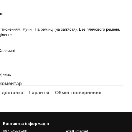
см
 тисненням, Ручні, На ремінці (на зап'ястя), Без плечового ременя,
ділення
Класичні
ділень
 коментар
а доставка
Гарантія
Обмін і повернення
Контактна інформація
097 249-86-00
exult.internet