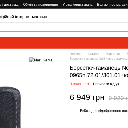
 і доставка
Обмін та повернення
Угода користувача
Відгуки про магази
ійний інтернет магазин
Головна
Каталог
Барсетки
Борсетки-гаманець Neri Karra з натурал
Борсетки-гаманець Ner
0965n.72.01/301.01 ч
В наявності
Написати відгук
6 949 грн
9 929 
Ввійти
для відображення нак
%