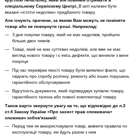
круглою печаткою), який він повинен отримати в
спеціальному Сервісному Центрі.
В акті належні бути
вказані «істотні недоліки» придбаного товару.
Але існують причини, за якими Вам можуть не поміняти
товар або не повернути гроші. Наприклад:
З дня покупки товару, який не має недоліків, пройшло
більше двох тижнів
Товар, який не має суттєвих недоліків, але вже не має
вигляд нового товару і є якісь дефекти, що виникли з вини
покупця
Під час перевірки якості товару були виявлені факти, що
свідчать про спробу розтину, ремонту або інших порушень
гарантійного обслуговування
Відсутність документа, який підтверджує купівлю товару,
гарантійного талона або повної комплектації товару
Також варто звернути увагу на те, що відповідно до п.3
ст.4 Закону України «Про захист прав споживача»
споживач зобов'язаний:
Перед тим як використовувати товар, вивчити правила по
експлуатації товару, які йдуть разом з ним