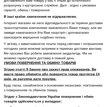
доставленого Вам товару у Вас є тільки до остаточного
розрахунку з кур'єрською службою. Далі - згідно з умовами
гарантії, обміну і повернення.
В інші країни замовлення не відправляємо.
Інтернет магазин не несе відповідальності за терміни доставки
транспортними компаніями замовленого Вами товару, але ми
завжди намагаємося йти Вам назустріч і допомагаємо
прискорити вирішення подібних питань.
У зв'язку з завантаженістю пошти перед святами і погіршенням
погодних умов можливі затримки в термінах доставки вантажу.
Ми просимо Вас робити замовлення заздалегідь. Ми не
можемо гарантувати доставку в певний день.
УМОВИ ПОВЕРНЕННЯ ТА ОБМІНУ ТОВАРІВ
Згідно статті 9 Закону про захист прав споживачів, Ви
маєте право обміняти або повернути товар протягом 14
днів, не рахуючи дати покупки.
Будь ласка, ознайомтеся з основними нюансами, пов'язаними
з поверненням та обміном товару.
Згідно з Законодавством України повернення і обмін
товарів здійснюється у випадках: