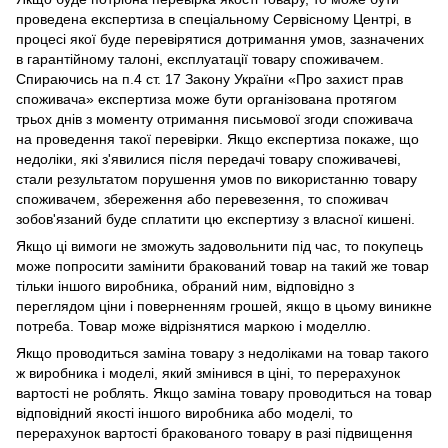
проведена експертиза в спеціальному Сервісному Центрі, в
процесі якої буде перевірятися дотримання умов, зазначених
в гарантійному талоні, експлуатації товару споживачем.
Спираючись на п.4 ст. 17 Закону України «Про захист прав
споживача» експертиза може бути організована протягом
трьох днів з моменту отримання письмової згоди споживача
на проведення такої перевірки. Якщо експертиза покаже, що
недоліки, які з'явилися після передачі товару споживачеві,
стали результатом порушення умов по використанню товару
споживачем, збереження або перевезення, то споживач
зобов'язаний буде сплатити цю експертизу з власної кишені.
Якщо ці вимоги не зможуть задовольнити під час, то покупець
може попросити замінити бракований товар на такий же товар
тільки іншого виробника, обраний ним, відповідно з
переглядом ціни і поверненням грошей, якщо в цьому виникне
потреба. Товар може відрізнятися маркою і моделлю.
Якщо проводиться заміна товару з недоліками на товар такого
ж виробника і моделі, який змінився в ціні, то перерахунок
вартості не роблять. Якщо заміна товару проводиться на товар
відповідний якості іншого виробника або моделі, то
перерахунок вартості бракованого товару в разі підвищення