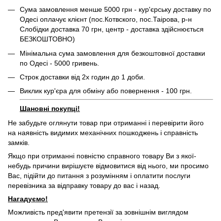
Сума замовлення менше 5000 грн - кур'єрську доставку по
Одесі оплачує клієнт (пос.Котвского, пос.Таірова, р-н
Слобідки доставка 70 грн, центр - доставка здійснюється
БЕЗКОШТОВНО)
Мінімальна сума замовлення для безкоштовної доставки
по Одесі - 5000 гривень.
Строк доставки від 2х годин до 1 доби.
Виклик кур'єра для обміну або повернення - 100 грн.
Шановні покупці!
Не забудьте оглянути товар при отриманні і перевірити його
на наявність видимих ​​механічних пошкоджень і справність
замків.
Якщо при отриманні повністю справного товару Ви з якої-
небудь причини вирішуєте відмовитися від нього, ми просимо
Вас, підійти до питання з розумінням і оплатити послуги
перевізника за відправку товару до вас і назад.
Нагадуємо!
Можливість пред'явити претензії за зовнішнім виглядом