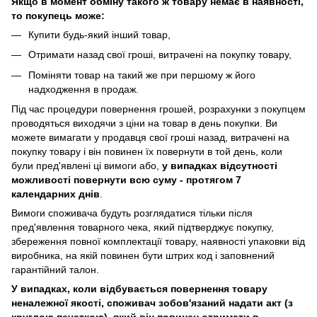
Якщо в момент обміну такого ж товару немає в наявності,
то покупець може:
Купити будь-який інший товар,
Отримати назад свої гроші, витрачені на покупку товару,
Поміняти товар на такий же при першому ж його
надходження в продаж.
Під час процедури повернення грошей, розрахунки з покупцем
проводяться виходячи з ціни на товар в день покупки. Ви
можете вимагати у продавця свої гроші назад, витрачені на
покупку товару і він повинен їх повернути в той день, коли
були пред'явлені ці вимоги або,
у випадках відсутності
можливості повернути всю суму - протягом 7
календарних днів
.
Вимоги споживача будуть розглядатися тільки після
пред'явлення товарного чека, який підтверджує покупку,
збереження повної комплектації товару, наявності упаковки від
виробника, на якій повинен бути штрих код і заповнений
гарантійний талон.
У випадках, коли відбувається повернення товару
неналежної якості, споживач зобов'язаний надати акт (з