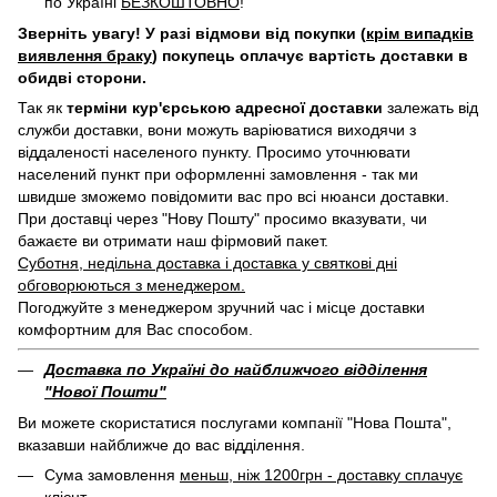
по Україні
БЕЗКОШТОВНО
!
Зверніть увагу! У разі відмови від покупки (
крім випадків
виявлення браку
) покупець оплачує вартість доставки в
обидві сторони.
Так як
терміни кур'єрською адресної доставки
залежать від
служби доставки, вони можуть варіюватися виходячи з
віддаленості населеного пункту. Просимо уточнювати
населений пункт при оформленні замовлення - так ми
швидше зможемо повідомити вас про всі нюанси доставки.
При доставці через "Нову Пошту" просимо вказувати, чи
бажаєте ви отримати наш фірмовий пакет.
Суботня, недільна доставка і доставка у святкові дні
обговорюються з менеджером.
Погоджуйте з менеджером зручний час і місце доставки
комфортним для Вас способом.
Доставка по Україні до найближчого відділення
"Нової Пошти"
Ви можете скористатися послугами компанії "Нова Пошта",
вказавши найближче до вас відділення.
Сума замовлення
меньш, ніж 1200грн - доставку сплачує