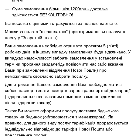
клієнт
Сума замовлення
більш, ніж 1200грн - доставка
здійснюється БЕЗКОШТОВНО
!
Всі посилки є цінними і страхуються за повною вартістю.
Можлива оплата "післяплатою" (при отриманні ви оплачуєте
послугу "Зворотній платіж).
Ваше замовлення необхідно отримати протягом 5 (п'яті)
робочих днів, в іншому випадку замовлення буде відкликано. У
випадках неможливості забрати замовлення у встановлені
терміни прохання заздалегідь повідомити нас (або вказане
Вами при замовленні відділення Нової Пошти) про
неможливість своєчасно забрати посилку.
Для отримання Вашого замовлення Вам необхідно мати з
собою паспорт і знати номер товарно-транспортної декларації
(відправляється за вказаним номером в смс-повідомленні
після відправки товару).
Також Ви можете оформити послугу доставки будь-якого
товару на будинок (обговорюється з менеджером). Як
правило, для даного виду послуг тарифікація прораховується
індивідуально відповідно до тарифів Нової Пошти або
представника послуг.