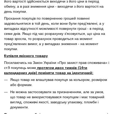
його вартості здійснюється виходячи з його ціни в період
обміну, а в разі зниження ціни - виходячи з його вартості на
день покупки.
Прохання покупців по поверненню грошей повинні
задовольнятися в той день, коли вони були пред'явлені, а у
випадках відсутності можливості повернути гроші - в період
семи днів. Якщо під час розрахунку з'ясовується, що ціна на
товар зросла, то розрахунок проводиться на момент
пред'явлених вимог, а у випадках зниження - на момент
покупки.
Купівля якісного товару
Посилаючись на Закон України «Про захист прав споживача» і
ст.9 покупець може
протягом двох тижнів (14ти
календарних днів) поміняти товар на ідентичний:
Якщо товар не влаштував покупця за кольором, розміром
або формам.
Не можна застосовувати за призначенням, але за умов,
що товар не використовувався покупцем і має товарний
вигляд, споживчі якості, заводську упаковку, пломби і
документи.