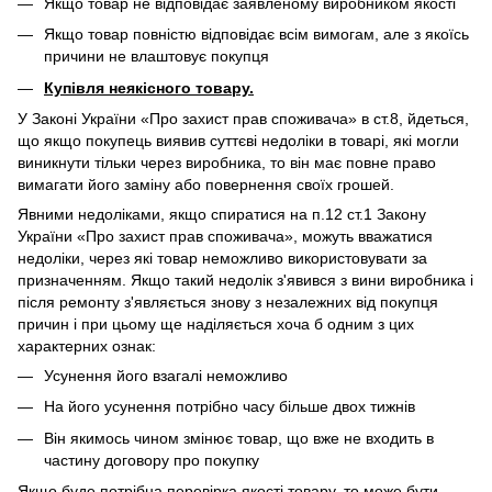
Якщо товар не відповідає заявленому виробником якості
Якщо товар повністю відповідає всім вимогам, але з якоїсь
причини не влаштовує покупця
Купівля неякісного товару.
У Законі України «Про захист прав споживача» в ст.8, йдеться,
що якщо покупець виявив суттєві недоліки в товарі, які могли
виникнути тільки через виробника, то він має повне право
вимагати його заміну або повернення своїх грошей.
Явними недоліками, якщо спиратися на п.12 ст.1 Закону
України «Про захист прав споживача», можуть вважатися
недоліки, через які товар неможливо використовувати за
призначенням. Якщо такий недолік з'явився з вини виробника і
після ремонту з'являється знову з незалежних від покупця
причин і при цьому ще наділяється хоча б одним з цих
характерних ознак:
Усунення його взагалі неможливо
На його усунення потрібно часу більше двох тижнів
Він якимось чином змінює товар, що вже не входить в
частину договору про покупку
Якщо буде потрібна перевірка якості товару, то може бути