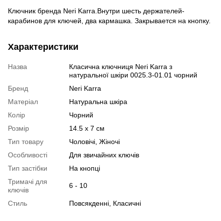
Ключник бренда Neri Karra.Внутри шесть держателей-
карабинов для ключей, два кармашка. Закрывается на кнопку.
Характеристики
Назва
Класична ключниця Neri Karra з
натуральної шкіри 0025.3-01.01 чорний
Бренд
Neri Karra
Матеріал
Натуральна шкіра
Колір
Чорний
Розмір
14.5 x 7 см
Тип товару
Чоловічі, Жіночі
Особливості
Для звичайних ключів
Тип застібки
На кнопці
Тримачі для
6 - 10
ключів
Стиль
Повсякденні, Класичні