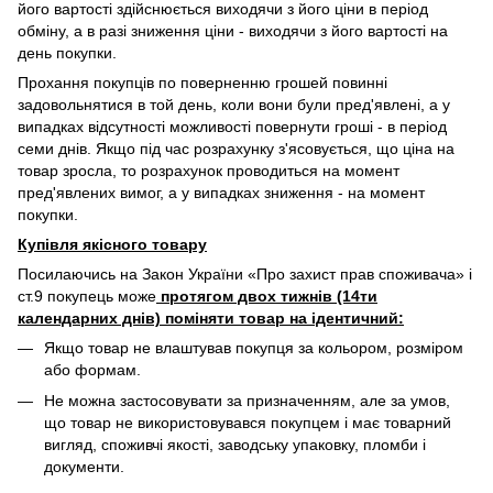
його вартості здійснюється виходячи з його ціни в період
обміну, а в разі зниження ціни - виходячи з його вартості на
день покупки.
Прохання покупців по поверненню грошей повинні
задовольнятися в той день, коли вони були пред'явлені, а у
випадках відсутності можливості повернути гроші - в період
семи днів. Якщо під час розрахунку з'ясовується, що ціна на
товар зросла, то розрахунок проводиться на момент
пред'явлених вимог, а у випадках зниження - на момент
покупки.
Купівля якісного товару
Посилаючись на Закон України «Про захист прав споживача» і
ст.9 покупець може
протягом двох тижнів (14ти
календарних днів) поміняти товар на ідентичний:
Якщо товар не влаштував покупця за кольором, розміром
або формам.
Не можна застосовувати за призначенням, але за умов,
що товар не використовувався покупцем і має товарний
вигляд, споживчі якості, заводську упаковку, пломби і
документи.