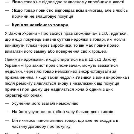
Якщо товар не відповідає заявленому виробником якості
Якщо товар повністю відповідає всім вимогам, але з якоїсь
причини не влаштовує покупця
Купівля неякісного товару.
У Законі України «Про захист прав споживача» в ст.8, йдеться,
що якщо покупець виявив суттєві недоліки в товарі, які могли
виникнути тільки через виробника, то він має повне право
вимагати його заміну або повернення своїх грошей.
Явними недоліками, якщо спиратися на п.12 ст.1 Закону
України «Про захист прав споживача», можуть вважатися
недоліки, через які товар неможливо використовувати за
призначенням. Якщо такий недолік з'явився з вини виробника і
після ремонту з'являється знову з незалежних від покупця
причин і при цьому ще наділяється хоча б одним з цих
характерних ознак:
Усунення його взагалі неможливо
На його усунення потрібно часу більше двох тижнів
Він якимось чином змінює товар, що вже не входить в
частину договору про покупку