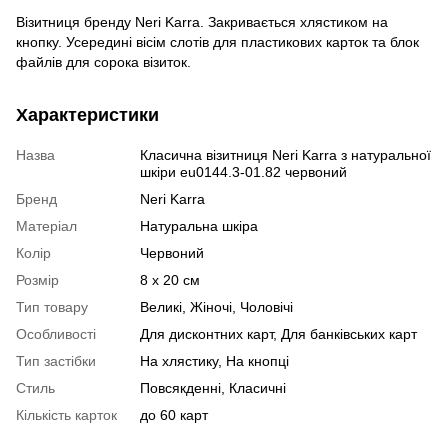
Візитниця бренду Neri Karra. Закривається хлястиком на
кнопку. Усередині вісім слотів для пластикових карток та блок
файлів для сорока візиток.
Характеристики
Назва
Класична візитниця Neri Karra з натуральної
шкіри eu0144.3-01.82 червоний
Бренд
Neri Karra
Матеріал
Натуральна шкіра
Колір
Червоний
Розмір
8 x 20 см
Тип товару
Великі, Жіночі, Чоловічі
Особливості
Для дисконтних карт, Для банківських карт
Тип застібки
На хлястику, На кнопці
Стиль
Повсякденні, Класичні
Кількість карток
до 60 карт