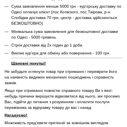
Сума замовлення менше 5000 грн - кур'єрську доставку по
Одесі оплачує клієнт (пос.Котвского, пос.Таірова, р-н
Слобідки доставка 70 грн, центр - доставка здійснюється
БЕЗКОШТОВНО)
Мінімальна сума замовлення для безкоштовної доставки
по Одесі - 5000 гривень.
Строк доставки від 2х годин до 1 доби.
Виклик кур'єра для обміну або повернення - 100 грн.
Шановні покупці!
Не забудьте оглянути товар при отриманні і перевірити його
на наявність видимих ​​механічних пошкоджень і справність
замків.
Якщо при отриманні повністю справного товару Ви з якої-
небудь причини вирішуєте відмовитися від нього, ми просимо
Вас, підійти до питання з розумінням і оплатити послуги
перевізника за відправку товару до вас і назад.
Нагадуємо!
Можливість пред'явити претензії за зовнішнім виглядом