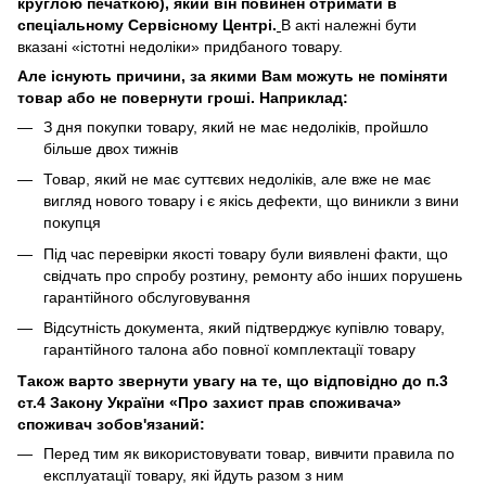
круглою печаткою), який він повинен отримати в
спеціальному Сервісному Центрі.
В акті належні бути
вказані «істотні недоліки» придбаного товару.
Але існують причини, за якими Вам можуть не поміняти
товар або не повернути гроші. Наприклад:
З дня покупки товару, який не має недоліків, пройшло
більше двох тижнів
Товар, який не має суттєвих недоліків, але вже не має
вигляд нового товару і є якісь дефекти, що виникли з вини
покупця
Під час перевірки якості товару були виявлені факти, що
свідчать про спробу розтину, ремонту або інших порушень
гарантійного обслуговування
Відсутність документа, який підтверджує купівлю товару,
гарантійного талона або повної комплектації товару
Також варто звернути увагу на те, що відповідно до п.3
ст.4 Закону України «Про захист прав споживача»
споживач зобов'язаний:
Перед тим як використовувати товар, вивчити правила по
експлуатації товару, які йдуть разом з ним