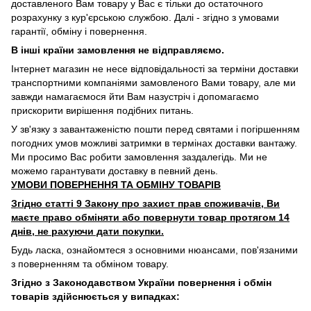
доставленого Вам товару у Вас є тільки до остаточного
розрахунку з кур'єрською службою. Далі - згідно з умовами
гарантії, обміну і повернення.
В інші країни замовлення не відправляємо.
Інтернет магазин не несе відповідальності за терміни доставки
транспортними компаніями замовленого Вами товару, але ми
завжди намагаємося йти Вам назустріч і допомагаємо
прискорити вирішення подібних питань.
У зв'язку з завантаженістю пошти перед святами і погіршенням
погодних умов можливі затримки в термінах доставки вантажу.
Ми просимо Вас робити замовлення заздалегідь. Ми не
можемо гарантувати доставку в певний день.
УМОВИ ПОВЕРНЕННЯ ТА ОБМІНУ ТОВАРІВ
Згідно статті 9 Закону про захист прав споживачів, Ви
маєте право обміняти або повернути товар протягом 14
днів, не рахуючи дати покупки.
Будь ласка, ознайомтеся з основними нюансами, пов'язаними
з поверненням та обміном товару.
Згідно з Законодавством України повернення і обмін
товарів здійснюється у випадках: