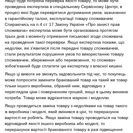
Якщо буде потрібна перевірка якості товару, то може бути
проведена експертиза в спеціальному Сервісному Центрі, в
процесі якої буде перевірятися дотримання умов, зазначених
в гарантійному талоні, експлуатації товару споживачем.
Спираючись на п.4 ст. 17 Закону України «Про захист прав
споживача» експертиза може бути організована протягом
трьох днів з моменту отримання письмової згоди споживача
на проведення такої перевірки. Якщо експертиза покаже, що
недоліки, які з'явилися після передачі товару споживачеві,
стали результатом порушення умов по використанню товару
споживачем, збереження або перевезення, то споживач
зобов'язаний буде сплатити цю експертизу з власної кишені.
Якщо ці вимоги не зможуть задовольнити під час, то покупець
може попросити замінити бракований товар на такий же товар
тільки іншого виробника, обраний ним, відповідно з
переглядом ціни і поверненням грошей, якщо в цьому виникне
потреба. Товар може відрізнятися маркою і моделлю.
Якщо проводиться заміна товару з недоліками на товар такого
ж виробника і моделі, який змінився в ціні, то перерахунок
вартості не роблять. Якщо заміна товару проводиться на товар
відповідний якості іншого виробника або моделі, то
перерахунок вартості бракованого товару в разі підвищення