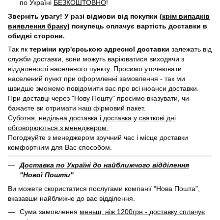
по Україні
БЕЗКОШТОВНО
!
Зверніть увагу! У разі відмови від покупки (
крім випадків
виявлення браку
) покупець оплачує вартість доставки в
обидві сторони.
Так як
терміни кур'єрською адресної доставки
залежать від
служби доставки, вони можуть варіюватися виходячи з
віддаленості населеного пункту. Просимо уточнювати
населений пункт при оформленні замовлення - так ми
швидше зможемо повідомити вас про всі нюанси доставки.
При доставці через "Нову Пошту" просимо вказувати, чи
бажаєте ви отримати наш фірмовий пакет.
Суботня, недільна доставка і доставка у святкові дні
обговорюються з менеджером.
Погоджуйте з менеджером зручний час і місце доставки
комфортним для Вас способом.
Доставка по Україні до найближчого відділення
"Нової Пошти"
Ви можете скористатися послугами компанії "Нова Пошта",
вказавши найближче до вас відділення.
Сума замовлення
меньш, ніж 1200грн - доставку сплачує