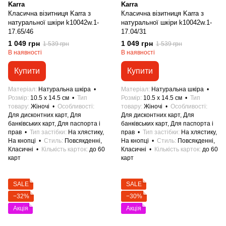
Karra
Karra
Класична візитниця Karra з
Класична візитниця Karra з
натуральної шкіри k10042w.1-
натуральної шкіри k10042w.1-
17.65/46
17.04/31
1 049 грн
1 049 грн
1 539 грн
1 539 грн
В наявності
В наявності
Купити
Купити
Матеріал
Натуральна шкіра
Матеріал
Натуральна шкіра
Розмір
10.5 x 14.5 см
Тип
Розмір
10.5 x 14.5 см
Тип
товару
Жіночі
Особливості
товару
Жіночі
Особливості
Для дисконтних карт, Для
Для дисконтних карт, Для
банківських карт, Для паспорта і
банківських карт, Для паспорта і
прав
Тип застібки
На хлястику,
прав
Тип застібки
На хлястику,
На кнопці
Стиль
Повсякденні,
На кнопці
Стиль
Повсякденні,
Класичні
Кількість карток
до 60
Класичні
Кількість карток
до 60
карт
карт
SALE
SALE
−32%
−30%
Акція
Акція