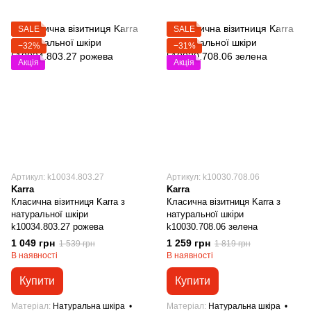
SALE
SALE
−32%
−31%
Акція
Акція
Артикул: k10034.803.27
Артикул: k10030.708.06
Karra
Karra
Класична візитниця Karra з
Класична візитниця Karra з
натуральної шкіри
натуральної шкіри
k10034.803.27 рожева
k10030.708.06 зелена
1 049 грн
1 259 грн
1 539 грн
1 819 грн
В наявності
В наявності
Купити
Купити
Матеріал
Натуральна шкіра
Матеріал
Натуральна шкіра