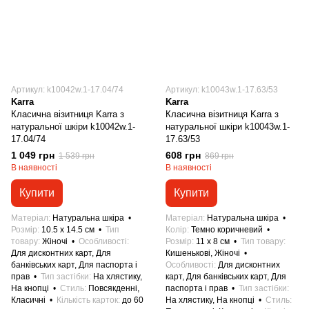
Артикул: k10042w.1-17.04/74
Артикул: k10043w.1-17.63/53
Karra
Karra
Класична візитниця Karra з
Класична візитниця Karra з
натуральної шкіри k10042w.1-
натуральної шкіри k10043w.1-
17.04/74
17.63/53
1 049 грн
608 грн
1 539 грн
869 грн
В наявності
В наявності
Купити
Купити
Матеріал
Натуральна шкіра
Матеріал
Натуральна шкіра
Розмір
10.5 x 14.5 см
Тип
Колір
Темно коричневий
товару
Жіночі
Особливості
Розмір
11 x 8 см
Тип товару
Для дисконтних карт, Для
Кишенькові, Жіночі
банківських карт, Для паспорта і
Особливості
Для дисконтних
прав
Тип застібки
На хлястику,
карт, Для банківських карт, Для
На кнопці
Стиль
Повсякденні,
паспорта і прав
Тип застібки
Класичні
Кількість карток
до 60
На хлястику, На кнопці
Стиль