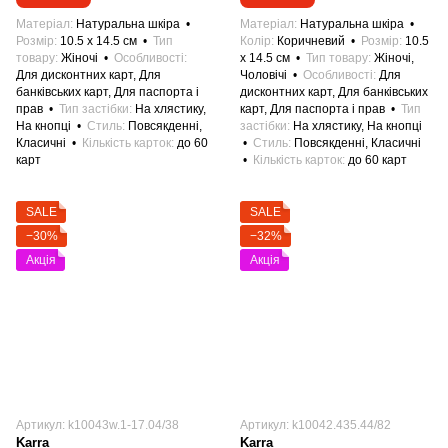
Матеріал
Натуральна шкіра
Матеріал
Натуральна шкіра
Розмір
10.5 x 14.5 см
Тип
Колір
Коричневий
Розмір
10.5
товару
Жіночі
Особливості
x 14.5 см
Тип товару
Жіночі,
Для дисконтних карт, Для
Чоловічі
Особливості
Для
банківських карт, Для паспорта і
дисконтних карт, Для банківських
прав
Тип застібки
На хлястику,
карт, Для паспорта і прав
Тип
На кнопці
Стиль
Повсякденні,
застібки
На хлястику, На кнопці
Класичні
Кількість карток
до 60
Стиль
Повсякденні, Класичні
карт
Кількість карток
до 60 карт
SALE
SALE
−30%
−32%
Акція
Акція
Артикул: k10043w.1-17.04/38
Артикул: k10042.435.44/82
Karra
Karra