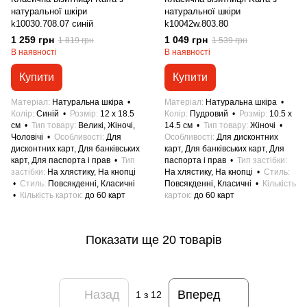
натуральної шкіри
натуральної шкіри
k10030.708.07 синій
k10042w.803.80
1 259 грн
1 049 грн
1 819 грн
1 539 грн
В наявності
В наявності
Купити
Купити
Матеріал
Натуральна шкіра
Матеріал
Натуральна шкіра
Колір
Синій
Розмір
12 x 18.5
Колір
Пудровий
Розмір
10.5 x
см
Тип товару
Великі, Жіночі,
14.5 см
Тип товару
Жіночі
Чоловічі
Особливості
Для
Особливості
Для дисконтних
дисконтних карт, Для банківських
карт, Для банківських карт, Для
карт, Для паспорта і прав
Тип
паспорта і прав
Тип застібки
застібки
На хлястику, На кнопці
На хлястику, На кнопці
Стиль
Стиль
Повсякденні, Класичні
Повсякденні, Класичні
Кількість
Кількість карток
до 60 карт
карток
до 60 карт
Показати ще 20 товарів
Назад
Вперед
1
з 12