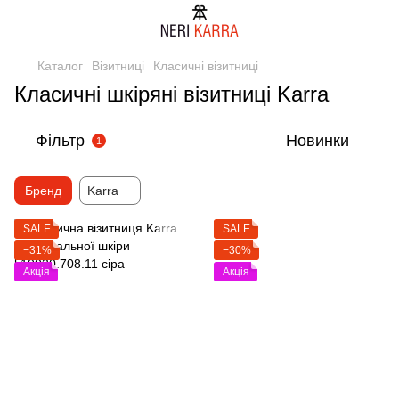
Каталог
Візитниці
Класичні візитниці
Класичні шкіряні візитниці Karra
Фільтр
Новинки
1
Бренд
Karra
SALE
SALE
−31%
−30%
Акція
Акція