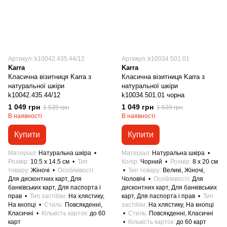
Артикул: k10042.435.44/12
Артикул: k10034.501.01
Karra
Karra
Класична візитниця Karra з
Класична візитниця Karra з
натуральної шкіри
натуральної шкіри
k10042.435.44/12
k10034.501.01 чорна
1 049 грн
1 049 грн
1 539 грн
1 539 грн
В наявності
В наявності
Купити
Купити
Матеріал
Натуральна шкіра
Матеріал
Натуральна шкіра
Розмір
10.5 x 14.5 см
Тип
Колір
Чорний
Розмір
8 x 20 см
товару
Жіночі
Особливості
Тип товару
Великі, Жіночі,
Для дисконтних карт, Для
Чоловічі
Особливості
Для
банківських карт, Для паспорта і
дисконтних карт, Для банківських
прав
Тип застібки
На хлястику,
карт, Для паспорта і прав
Тип
На кнопці
Стиль
Повсякденні,
застібки
На хлястику, На кнопці
Класичні
Кількість карток
до 60
Стиль
Повсякденні, Класичні
карт
Кількість карток
до 60 карт