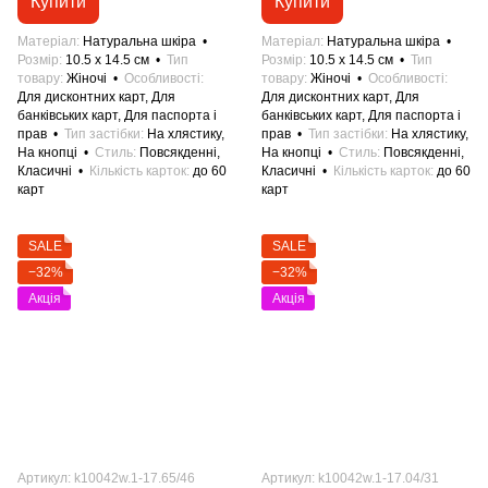
Купити
Купити
Матеріал
Натуральна шкіра
Матеріал
Натуральна шкіра
Розмір
10.5 x 14.5 см
Тип
Розмір
10.5 x 14.5 см
Тип
товару
Жіночі
Особливості
товару
Жіночі
Особливості
Для дисконтних карт, Для
Для дисконтних карт, Для
банківських карт, Для паспорта і
банківських карт, Для паспорта і
прав
Тип застібки
На хлястику,
прав
Тип застібки
На хлястику,
На кнопці
Стиль
Повсякденні,
На кнопці
Стиль
Повсякденні,
Класичні
Кількість карток
до 60
Класичні
Кількість карток
до 60
карт
карт
SALE
SALE
−32%
−32%
Акція
Акція
Артикул: k10042w.1-17.65/46
Артикул: k10042w.1-17.04/31