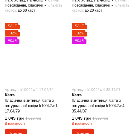
На хлястику, На кнопці
Стиль
На хлястику, На кнопці
Стиль
Повсякденні, Класичні
Кількість
Повсякденні, Класичні
Кількість
карток
до 60 карт
карток
до 20 карт
SALE
SALE
−32%
−32%
Акція
Акція
Артикул: k10042w.1-17.04/79
Артикул: k10042w.4-35.44/07
Karra
Karra
Класична візитниця Karra з
Класична візитниця Karra з
натуральної шкіри k10042w.1-
натуральної шкіри k10042w.4-
17.04/79
35.44/07
1 049 грн
1 049 грн
1 539 грн
1 539 грн
В наявності
В наявності