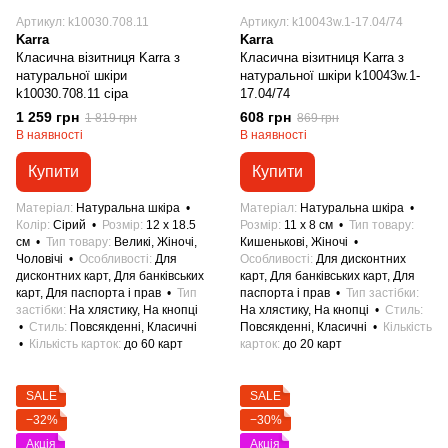
Артикул: k10030.708.11
Артикул: k10043w.1-17.04/74
Karra
Karra
Класична візитниця Karra з
Класична візитниця Karra з
натуральної шкіри
натуральної шкіри k10043w.1-
k10030.708.11 сіра
17.04/74
1 259 грн
608 грн
1 819 грн
869 грн
В наявності
В наявності
Купити
Купити
Матеріал
Натуральна шкіра
Матеріал
Натуральна шкіра
Колір
Сірий
Розмір
12 x 18.5
Розмір
11 x 8 см
Тип товару
см
Тип товару
Великі, Жіночі,
Кишенькові, Жіночі
Чоловічі
Особливості
Для
Особливості
Для дисконтних
дисконтних карт, Для банківських
карт, Для банківських карт, Для
карт, Для паспорта і прав
Тип
паспорта і прав
Тип застібки
застібки
На хлястику, На кнопці
На хлястику, На кнопці
Стиль
Стиль
Повсякденні, Класичні
Повсякденні, Класичні
Кількість
Кількість карток
до 60 карт
карток
до 20 карт
SALE
SALE
−32%
−30%
Акція
Акція