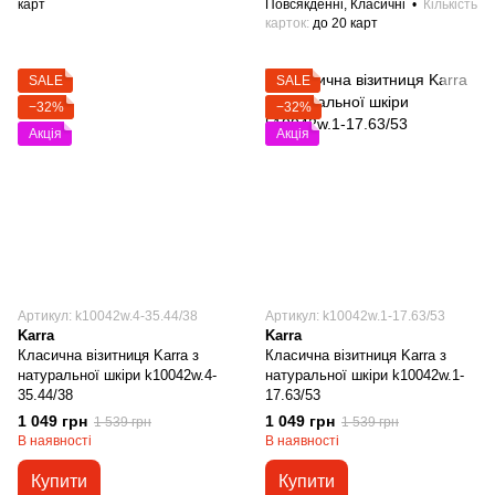
карт
Повсякденні, Класичні
Кількість
карток
до 20 карт
SALE
SALE
−32%
−32%
Акція
Акція
Артикул: k10042w.4-35.44/38
Артикул: k10042w.1-17.63/53
Karra
Karra
Класична візитниця Karra з
Класична візитниця Karra з
натуральної шкіри k10042w.4-
натуральної шкіри k10042w.1-
35.44/38
17.63/53
1 049 грн
1 049 грн
1 539 грн
1 539 грн
В наявності
В наявності
Купити
Купити