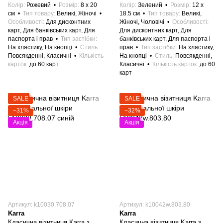
Колір
Рожевий
Розмір
8 x 20
Колір
Зелений
Розмір
12 x
см
Тип товару
Великі, Жіночі
18.5 см
Тип товару
Великі,
Особливості
Для дисконтних
Жіночі, Чоловічі
Особливості
карт, Для банківських карт, Для
Для дисконтних карт, Для
паспорта і прав
Тип застібки
банківських карт, Для паспорта і
На хлястику, На кнопці
Стиль
прав
Тип застібки
На хлястику,
Повсякденні, Класичні
Кількість
На кнопці
Стиль
Повсякденні,
карток
до 60 карт
Класичні
Кількість карток
до 60
карт
SALE
SALE
−31%
−32%
Акція
Акція
Артикул: k10030.708.07
Артикул: k10042w.803.80
Karra
Karra
Класична візитниця Karra з
Класична візитниця Karra з