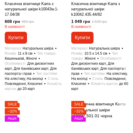
Класична візитниця Karra з
Класична візитниця Karra з
натуральної шкіри k10043w.1-
натуральної шкіри
17.04/38
k10042.435.44/82
608 грн
1 049 грн
869 грн
1 539 грн
В наявності
В наявності
Купити
Купити
Матеріал
Натуральна шкіра
Матеріал
Натуральна шкіра
Розмір
11 x 8 см
Тип товару
Розмір
10.5 x 14.5 см
Тип
Кишенькові, Жіночі
товару
Жіночі
Особливості
Особливості
Для дисконтних
Для дисконтних карт, Для
карт, Для банківських карт, Для
банківських карт, Для паспорта і
паспорта і прав
Тип застібки
прав
Тип застібки
На хлястику,
На хлястику, На кнопці
Стиль
На кнопці
Стиль
Повсякденні,
Повсякденні, Класичні
Кількість
Класичні
Кількість карток
до 60
карток
до 20 карт
карт
SALE
SALE
−32%
−32%
Акція
Акція