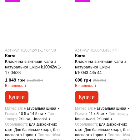
Артикул: k10042w.1-17.04/38
Артикул: k10043.435.44
Karra
Karra
Класична візитниця Karra з
Класична візитниця Karra з
натуральної шкіри k10042w.1-
натуральної шкіри
17.04/38
k10043.435.44
1 049 грн
608 грн
1 539 грн
869 грн
В наявності
В наявності
Купити
Купити
Матеріал
Натуральна шкіра
Матеріал
Натуральна шкіра
Розмір
10.5 x 14.5 см
Тип
Розмір
11 x 8 см
Тип товару
товару
Жіночі, Чоловічі
Кишенькові, Жіночі
Особливості
Для дисконтних
Особливості
Для дисконтних
карт, Для банківських карт, Для
карт, Для банківських карт, Для
паспорта і прав
Тип застібки
паспорта і прав
Тип застібки