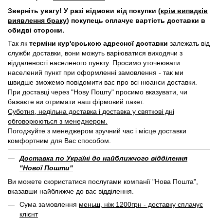
Зверніть увагу! У разі відмови від покупки (
крім випадків
виявлення браку
) покупець оплачує вартість доставки в
обидві сторони.
Так як
терміни кур'єрською адресної доставки
залежать від
служби доставки, вони можуть варіюватися виходячи з
віддаленості населеного пункту. Просимо уточнювати
населений пункт при оформленні замовлення - так ми
швидше зможемо повідомити вас про всі нюанси доставки.
При доставці через "Нову Пошту" просимо вказувати, чи
бажаєте ви отримати наш фірмовий пакет.
Суботня, недільна доставка і доставка у святкові дні
обговорюються з менеджером.
Погоджуйте з менеджером зручний час і місце доставки
комфортним для Вас способом.
Доставка по Україні до найближчого відділення
"Нової Пошти"
Ви можете скористатися послугами компанії "Нова Пошта",
вказавши найближче до вас відділення.
Сума замовлення
меньш, ніж 1200грн - доставку сплачує
клієнт