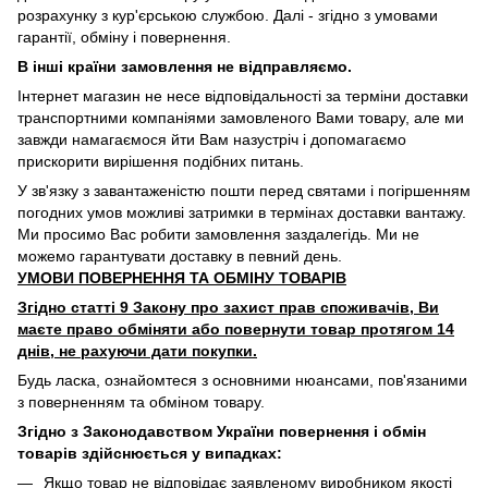
розрахунку з кур'єрською службою. Далі - згідно з умовами
гарантії, обміну і повернення.
В інші країни замовлення не відправляємо.
Інтернет магазин не несе відповідальності за терміни доставки
транспортними компаніями замовленого Вами товару, але ми
завжди намагаємося йти Вам назустріч і допомагаємо
прискорити вирішення подібних питань.
У зв'язку з завантаженістю пошти перед святами і погіршенням
погодних умов можливі затримки в термінах доставки вантажу.
Ми просимо Вас робити замовлення заздалегідь. Ми не
можемо гарантувати доставку в певний день.
УМОВИ ПОВЕРНЕННЯ ТА ОБМІНУ ТОВАРІВ
Згідно статті 9 Закону про захист прав споживачів, Ви
маєте право обміняти або повернути товар протягом 14
днів, не рахуючи дати покупки.
Будь ласка, ознайомтеся з основними нюансами, пов'язаними
з поверненням та обміном товару.
Згідно з Законодавством України повернення і обмін
товарів здійснюється у випадках:
Якщо товар не відповідає заявленому виробником якості