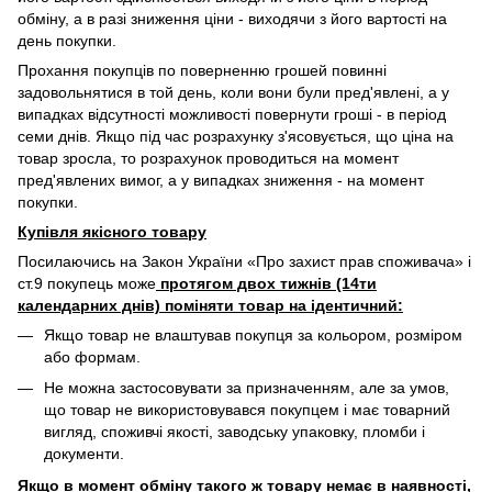
обміну, а в разі зниження ціни - виходячи з його вартості на
день покупки.
Прохання покупців по поверненню грошей повинні
задовольнятися в той день, коли вони були пред'явлені, а у
випадках відсутності можливості повернути гроші - в період
семи днів. Якщо під час розрахунку з'ясовується, що ціна на
товар зросла, то розрахунок проводиться на момент
пред'явлених вимог, а у випадках зниження - на момент
покупки.
Купівля якісного товару
Посилаючись на Закон України «Про захист прав споживача» і
ст.9 покупець може
протягом двох тижнів (14ти
календарних днів) поміняти товар на ідентичний:
Якщо товар не влаштував покупця за кольором, розміром
або формам.
Не можна застосовувати за призначенням, але за умов,
що товар не використовувався покупцем і має товарний
вигляд, споживчі якості, заводську упаковку, пломби і
документи.
Якщо в момент обміну такого ж товару немає в наявності,