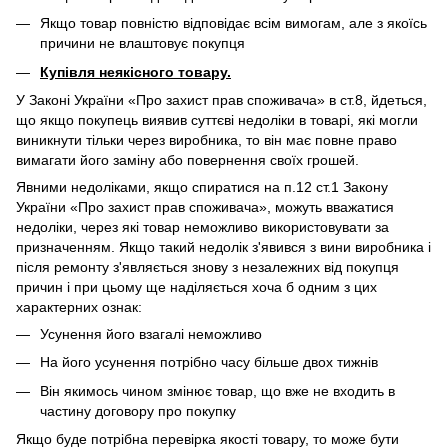
Якщо товар повністю відповідає всім вимогам, але з якоїсь
причини не влаштовує покупця
Купівля неякісного товару.
У Законі України «Про захист прав споживача» в ст.8, йдеться,
що якщо покупець виявив суттєві недоліки в товарі, які могли
виникнути тільки через виробника, то він має повне право
вимагати його заміну або повернення своїх грошей.
Явними недоліками, якщо спиратися на п.12 ст.1 Закону
України «Про захист прав споживача», можуть вважатися
недоліки, через які товар неможливо використовувати за
призначенням. Якщо такий недолік з'явився з вини виробника і
після ремонту з'являється знову з незалежних від покупця
причин і при цьому ще наділяється хоча б одним з цих
характерних ознак:
Усунення його взагалі неможливо
На його усунення потрібно часу більше двох тижнів
Він якимось чином змінює товар, що вже не входить в
частину договору про покупку
Якщо буде потрібна перевірка якості товару, то може бути