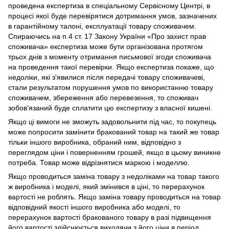
проведена експертиза в спеціальному Сервісному Центрі, в
процесі якої буде перевірятися дотримання умов, зазначених
в гарантійному талоні, експлуатації товару споживачем.
Спираючись на п.4 ст. 17 Закону України «Про захист прав
споживача» експертиза може бути організована протягом
трьох днів з моменту отримання письмової згоди споживача
на проведення такої перевірки. Якщо експертиза покаже, що
недоліки, які з'явилися після передачі товару споживачеві,
стали результатом порушення умов по використанню товару
споживачем, збереження або перевезення, то споживач
зобов'язаний буде сплатити цю експертизу з власної кишені.
Якщо ці вимоги не зможуть задовольнити під час, то покупець
може попросити замінити бракований товар на такий же товар
тільки іншого виробника, обраний ним, відповідно з
переглядом ціни і поверненням грошей, якщо в цьому виникне
потреба. Товар може відрізнятися маркою і моделлю.
Якщо проводиться заміна товару з недоліками на товар такого
ж виробника і моделі, який змінився в ціні, то перерахунок
вартості не роблять. Якщо заміна товару проводиться на товар
відповідний якості іншого виробника або моделі, то
перерахунок вартості бракованого товару в разі підвищення
його вартості здійснюється виходячи з його ціни в період