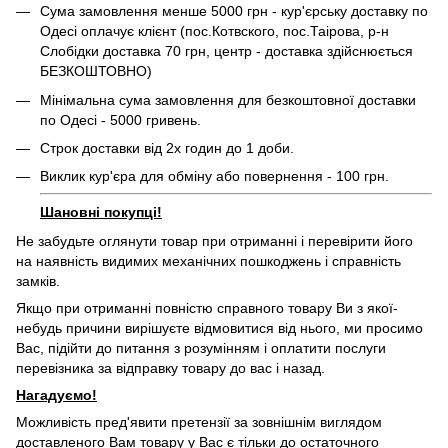
Сума замовлення менше 5000 грн - кур'єрську доставку по
Одесі оплачує клієнт (пос.Котвского, пос.Таірова, р-н
Слобідки доставка 70 грн, центр - доставка здійснюється
БЕЗКОШТОВНО)
Мінімальна сума замовлення для безкоштовної доставки
по Одесі - 5000 гривень.
Строк доставки від 2х годин до 1 доби.
Виклик кур'єра для обміну або повернення - 100 грн.
Шановні покупці!
Не забудьте оглянути товар при отриманні і перевірити його
на наявність видимих ​​механічних пошкоджень і справність
замків.
Якщо при отриманні повністю справного товару Ви з якої-
небудь причини вирішуєте відмовитися від нього, ми просимо
Вас, підійти до питання з розумінням і оплатити послуги
перевізника за відправку товару до вас і назад.
Нагадуємо!
Можливість пред'явити претензії за зовнішнім виглядом
доставленого Вам товару у Вас є тільки до остаточного