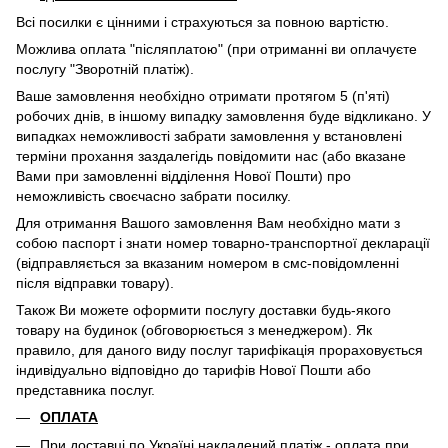
Всі посилки є цінними і страхуються за повною вартістю.
Можлива оплата "післяплатою" (при отриманні ви оплачуєте
послугу "Зворотній платіж).
Ваше замовлення необхідно отримати протягом 5 (п'яті)
робочих днів, в іншому випадку замовлення буде відкликано. У
випадках неможливості забрати замовлення у встановлені
терміни прохання заздалегідь повідомити нас (або вказане
Вами при замовленні відділення Нової Пошти) про
неможливість своєчасно забрати посилку.
Для отримання Вашого замовлення Вам необхідно мати з
собою паспорт і знати номер товарно-транспортної декларації
(відправляється за вказаним номером в смс-повідомленні
після відправки товару).
Також Ви можете оформити послугу доставки будь-якого
товару на будинок (обговорюється з менеджером). Як
правило, для даного виду послуг тарифікація прораховується
індивідуально відповідно до тарифів Нової Пошти або
представника послуг.
ОПЛАТА
При доставці по Україні накладений платіж - оплата при