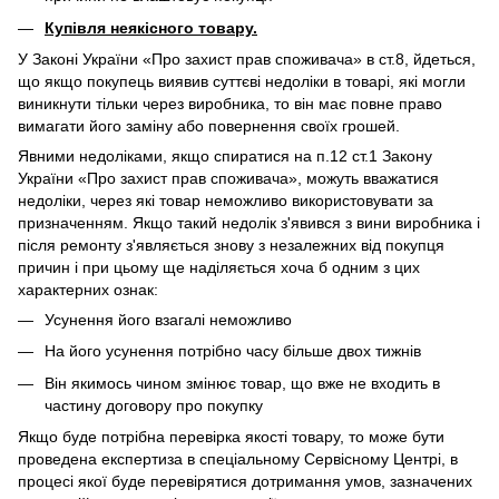
Купівля неякісного товару.
У Законі України «Про захист прав споживача» в ст.8, йдеться,
що якщо покупець виявив суттєві недоліки в товарі, які могли
виникнути тільки через виробника, то він має повне право
вимагати його заміну або повернення своїх грошей.
Явними недоліками, якщо спиратися на п.12 ст.1 Закону
України «Про захист прав споживача», можуть вважатися
недоліки, через які товар неможливо використовувати за
призначенням. Якщо такий недолік з'явився з вини виробника і
після ремонту з'являється знову з незалежних від покупця
причин і при цьому ще наділяється хоча б одним з цих
характерних ознак:
Усунення його взагалі неможливо
На його усунення потрібно часу більше двох тижнів
Він якимось чином змінює товар, що вже не входить в
частину договору про покупку
Якщо буде потрібна перевірка якості товару, то може бути
проведена експертиза в спеціальному Сервісному Центрі, в
процесі якої буде перевірятися дотримання умов, зазначених