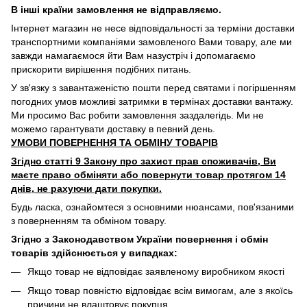
В інші країни замовлення не відправляємо.
Інтернет магазин не несе відповідальності за терміни доставки
транспортними компаніями замовленого Вами товару, але ми
завжди намагаємося йти Вам назустріч і допомагаємо
прискорити вирішення подібних питань.
У зв'язку з завантаженістю пошти перед святами і погіршенням
погодних умов можливі затримки в термінах доставки вантажу.
Ми просимо Вас робити замовлення заздалегідь. Ми не
можемо гарантувати доставку в певний день.
УМОВИ ПОВЕРНЕННЯ ТА ОБМІНУ ТОВАРІВ
Згідно статті 9 Закону про захист прав споживачів, Ви
маєте право обміняти або повернути товар протягом 14
днів, не рахуючи дати покупки.
Будь ласка, ознайомтеся з основними нюансами, пов'язаними
з поверненням та обміном товару.
Згідно з Законодавством України повернення і обмін
товарів здійснюється у випадках:
Якщо товар не відповідає заявленому виробником якості
Якщо товар повністю відповідає всім вимогам, але з якоїсь
причини не влаштовує покупця