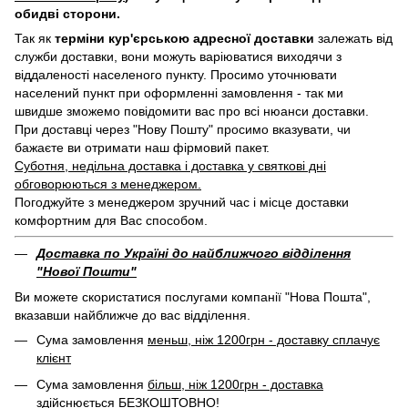
обидві сторони.
Так як
терміни кур'єрською адресної доставки
залежать від
служби доставки, вони можуть варіюватися виходячи з
віддаленості населеного пункту. Просимо уточнювати
населений пункт при оформленні замовлення - так ми
швидше зможемо повідомити вас про всі нюанси доставки.
При доставці через "Нову Пошту" просимо вказувати, чи
бажаєте ви отримати наш фірмовий пакет.
Суботня, недільна доставка і доставка у святкові дні
обговорюються з менеджером.
Погоджуйте з менеджером зручний час і місце доставки
комфортним для Вас способом.
Доставка по Україні до найближчого відділення
"Нової Пошти"
Ви можете скористатися послугами компанії "Нова Пошта",
вказавши найближче до вас відділення.
Сума замовлення
меньш, ніж 1200грн - доставку сплачує
клієнт
Сума замовлення
більш, ніж 1200грн - доставка
здійснюється БЕЗКОШТОВНО
!