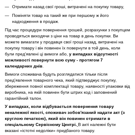
Отримати назад свої гроші, витрачені на покупку товару,
Поміняти товар на такий же при першому ж його
надходження в продаж.
Під час процедури повернення грошей, розрахунки з покупцем
проводяться виходячи з ціни на товар в день покупки. Ви
можете вимагати у продавця свої гроші назад, витрачені на
покупку товару і він повинен їх повернути в той день, коли
були пред'явлені ці вимоги або,
у випадках відсутності
можливості повернути всю суму - протягом 7
календарних днів
.
Вимоги споживача будуть розглядатися тільки після
пред'явлення товарного чека, який підтверджує покупку,
збереження повної комплектації товару, наявності упаковки від
виробника, на якій повинен бути штрих код і заповнений
гарантійний талон.
У випадках, коли відбувається повернення товару
неналежної якості, споживач зобов'язаний надати акт (з
круглою печаткою), який він повинен отримати в
спеціальному Сервісному Центрі.
В акті належні бути
вказані «істотні недоліки» придбаного товару.