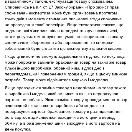
в гарантійному талоні, експлуатації товару споживачем.
Спираючись на п.4 ст. 17 Закону України «Про захист прав
споживача» експертиза може бути організована протягом
трьох днів з моменту отримання письмової згоди споживача
на проведення такої перевірки. Якщо експертиза покаже, що
недоліки, які з'явилися після передачі товару споживачеві,
стали результатом порушення умов по використанню товару
споживачем, збереження або перевезення, то споживач
зобов'язаний буде сплатити цю експертизу з власної кишені.
Якщо ці вимоги не зможуть задовольнити під час, то покупець
може попросити замінити бракований товар на такий же товар
тільки іншого виробника, обраний ним, відповідно з
переглядом ціни і поверненням грошей, якщо в цьому виникне
потреба. Товар може відрізнятися маркою і моделлю.
Якщо проводиться заміна товару з недоліками на товар такого
ж виробника і моделі, який змінився в ціні, то перерахунок
вартості не роблять. Якщо заміна товару проводиться на товар
відповідний якості іншого виробника або моделі, то
перерахунок вартості бракованого товару в разі підвищення
його вартості здійснюється виходячи з його ціни в період
обміну, а в разі зниження ціни - виходячи з його вартості на
день покупки.