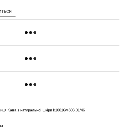
иться
ця Karra з натуральної шкіри k10016w.803.01/46
ра