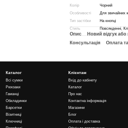
Колір
Чорний
Особливості
Для звичайних 
Тип застібки
На кнопці
Стиль
Повсякденні, Кл
Опис
Новий відгук або
Консультація
Оплата т
Каталог
Клієнтам
Всі сумки
Вхід до кабінету
Рюкзаки
Каталог
Гаманці
Про нас
Обкладинки
Контактна інформація
Барсетки
Магазини
Візитниці
Блог
Ключниці
Оплата і доставка