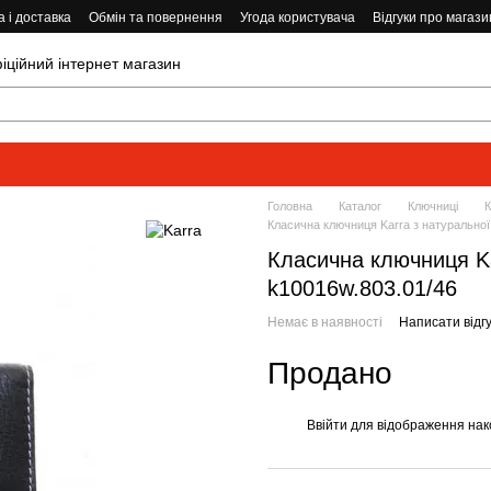
 і доставка
Обмін та повернення
Угода користувача
Відгуки про магази
ійний інтернет магазин
Головна
Каталог
Ключниці
К
Класична ключниця Karra з натуральної
Класична ключниця Ka
k10016w.803.01/46
Немає в наявності
Написати відгу
Продано
Ввійти
для відображення нак
%