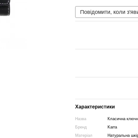
Повідомити, коли з'яв
Характеристики
Назва
Класична ключни
Бренд
Karra
Матеріал
Натуральна шкі