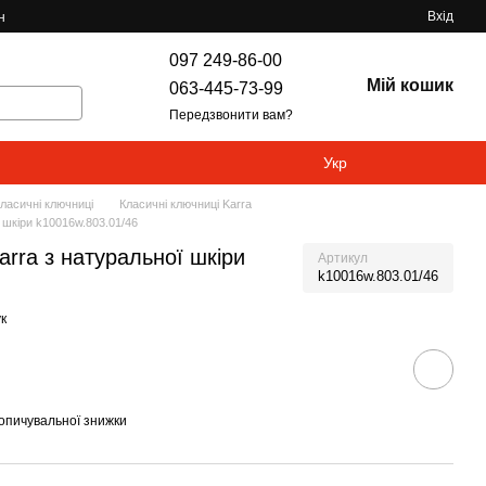
Вхід
н
097 249-86-00
Мій кошик
063-445-73-99
Передзвонити вам?
Укр
ласичні ключниці
Класичні ключниці Karra
 шкіри k10016w.803.01/46
rra з натуральної шкіри
Артикул
k10016w.803.01/46
к
опичувальної знижки