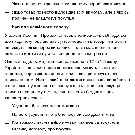
Якщо товар не відповідає заявленому виробником якості
Якщо товар повністю відповідає всім вимогам, але з якоїсь
причини не влаштовує покупця
Купівля неякісного товару.
У Законі України «Про захист прав споживача» в ст.8, йдеться,
що якщо покупець виявив суттєві недоліки в товарі, які могли
виникнути тільки через виробника, то він має повне право
вимагати його заміну або повернення своїх грошей.
Явними недоліками, якщо спиратися на п.12 ст.1 Закону
України «Про захист прав споживача», можуть вважатися
недоліки, через які товар неможливо використовувати за
призначенням. Якщо такий недолік з'явився з вини виробника і
після ремонту з'являється знову з незалежних від покупця
причин і при цьому ще наділяється хоча б одним з цих
характерних ознак:
Усунення його взагалі неможливо
На його усунення потрібно часу більше двох тижнів
Він якимось чином змінює товар, що вже не входить в
частину договору про покупку