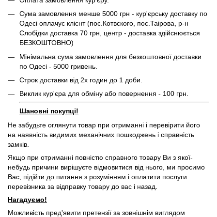
Сума замовлення менше 5000 грн - кур'єрську доставку по
Одесі оплачує клієнт (пос.Котвского, пос.Таірова, р-н
Слобідки доставка 70 грн, центр - доставка здійснюється
БЕЗКОШТОВНО)
Мінімальна сума замовлення для безкоштовної доставки
по Одесі - 5000 гривень.
Строк доставки від 2х годин до 1 доби.
Виклик кур'єра для обміну або повернення - 100 грн.
Шановні покупці!
Не забудьте оглянути товар при отриманні і перевірити його
на наявність видимих ​​механічних пошкоджень і справність
замків.
Якщо при отриманні повністю справного товару Ви з якої-
небудь причини вирішуєте відмовитися від нього, ми просимо
Вас, підійти до питання з розумінням і оплатити послуги
перевізника за відправку товару до вас і назад.
Нагадуємо!
Можливість пред'явити претензії за зовнішнім виглядом