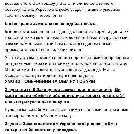
доставленого Вам товару у Вас є тільки до остаточного
розрахунку з кур'єрською службою. Далі - згідно з умовами
гарантії, обміну і повернення.
В інші країни замовлення не відправляємо.
Інтернет магазин не несе відповідальності за терміни доставки
транспортними компаніями замовленого Вами товару, але ми
завжди намагаємося йти Вам назустріч і допомагаємо
прискорити вирішення подібних питань.
У зв'язку з завантаженістю пошти перед святами і погіршенням
погодних умов можливі затримки в термінах доставки вантажу.
Ми просимо Вас робити замовлення заздалегідь. Ми не
можемо гарантувати доставку в певний день.
УМОВИ ПОВЕРНЕННЯ ТА ОБМІНУ ТОВАРІВ
Згідно статті 9 Закону про захист прав споживачів, Ви
маєте право обміняти або повернути товар протягом 14
днів, не рахуючи дати покупки.
Будь ласка, ознайомтеся з основними нюансами, пов'язаними
з поверненням та обміном товару.
Згідно з Законодавством України повернення і обмін
товарів здійснюється у випадках: