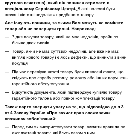
круглою печаткою), який він повинен отримати в
спеціальному Сервісному Центрі.
В акті належні бути
вказані «істотні недоліки» придбаного товару.
Але існують причини, за якими Вам можуть не поміняти
товар або не повернути гроші. Наприклад:
З дня покупки товару, який не має недоліків, пройшло
більше двох тижнів
Товар, який не має суттєвих недоліків, але вже не має
вигляд нового товару і є якісь дефекти, що виникли з вини
покупця
Під час перевірки якості товару були виявлені факти, що
свідчать про спробу розтину, ремонту або інших порушень
гарантійного обслуговування
Відсутність документа, який підтверджує купівлю товару,
гарантійного талона або повної комплектації товару
Також варто звернути увагу на те, що відповідно до п.3
ст.4 Закону України «Про захист прав споживача»
споживач зобов'язаний:
Перед тим як використовувати товар, вивчити правила по
експлуатації товару, які йдуть разом з ним