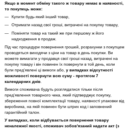
Якщо в момент обміну такого ж товару немає в наявності,
то покупець може:
Купити будь-який інший товар,
Отримати назад свої гроші, витрачені на покупку товару,
Поміняти товар на такий же при першому ж його
надходження в продаж.
Під час процедури повернення грошей, розрахунки з покупцем
проводяться виходячи з ціни на товар в день покупки. Ви
можете вимагати у продавця свої гроші назад, витрачені на
покупку товару і він повинен їх повернути в той день, коли
були пред'явлені ці вимоги або,
у випадках відсутності
можливості повернути всю суму - протягом 7
календарних днів
.
Вимоги споживача будуть розглядатися тільки після
пред'явлення товарного чека, який підтверджує покупку,
збереження повної комплектації товару, наявності упаковки від
виробника, на якій повинен бути штрих код і заповнений
гарантійний талон.
У випадках, коли відбувається повернення товару
неналежної якості, споживач зобов'язаний надати акт (з