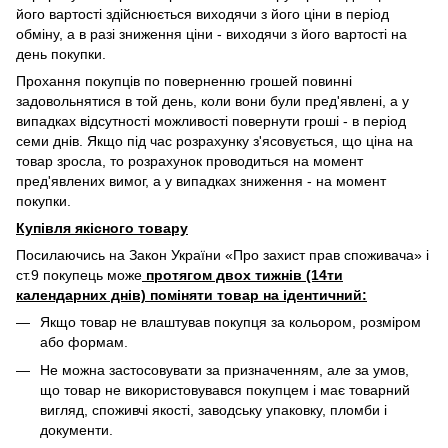
його вартості здійснюється виходячи з його ціни в період
обміну, а в разі зниження ціни - виходячи з його вартості на
день покупки.
Прохання покупців по поверненню грошей повинні
задовольнятися в той день, коли вони були пред'явлені, а у
випадках відсутності можливості повернути гроші - в період
семи днів. Якщо під час розрахунку з'ясовується, що ціна на
товар зросла, то розрахунок проводиться на момент
пред'явлених вимог, а у випадках зниження - на момент
покупки.
Купівля якісного товару
Посилаючись на Закон України «Про захист прав споживача» і
ст.9 покупець може
протягом двох тижнів (14ти
календарних днів) поміняти товар на ідентичний:
Якщо товар не влаштував покупця за кольором, розміром
або формам.
Не можна застосовувати за призначенням, але за умов,
що товар не використовувався покупцем і має товарний
вигляд, споживчі якості, заводську упаковку, пломби і
документи.