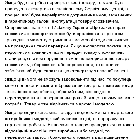
Якщо буде потрібна перевірка якості товару, то може бути
проведена експертиза в спеціальному Сервісному Центрі, в
процесі якої буде перевірятися дотримання умов, зазначених
в гарантійному талоні, експлуатації товару споживачем.
Спираючись на п.4 ст. 17 Закону України «Про захист прав
споживача» експертиза може бути організована протягом
трьох днів з моменту отримання письмової згоди споживача
на проведення такої перевірки. Якщо експертиза покаже, що
недоліки, які з'явилися після передачі товару споживачеві,
стали результатом порушення умов по використанню товару
споживачем, збереження або перевезення, то споживач
зобов'язаний буде сплатити цю експертизу з власної кишені.
Якщо ці вимоги не зможуть задовольнити під час, то покупець
може попросити замінити бракований товар на такий же товар
тільки іншого виробника, обраний ним, відповідно з
переглядом ціни і поверненням грошей, якщо в цьому виникне
потреба. Товар може відрізнятися маркою і моделлю.
Якщо проводиться заміна товару з недоліками на товар такого
ж виробника і моделі, який змінився в ціні, то перерахунок
вартості не роблять. Якщо заміна товару проводиться на товар
відповідний якості іншого виробника або моделі, то
перерахунок вартості бракованого товару в разі підвищення