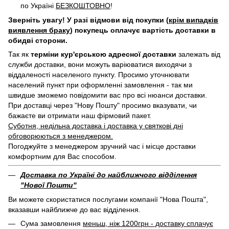
по Україні
БЕЗКОШТОВНО
!
Зверніть увагу! У разі відмови від покупки (
крім випадків
виявлення браку
) покупець оплачує вартість доставки в
обидві сторони.
Так як
терміни кур'єрською адресної доставки
залежать від
служби доставки, вони можуть варіюватися виходячи з
віддаленості населеного пункту. Просимо уточнювати
населений пункт при оформленні замовлення - так ми
швидше зможемо повідомити вас про всі нюанси доставки.
При доставці через "Нову Пошту" просимо вказувати, чи
бажаєте ви отримати наш фірмовий пакет.
Суботня, недільна доставка і доставка у святкові дні
обговорюються з менеджером.
Погоджуйте з менеджером зручний час і місце доставки
комфортним для Вас способом.
Доставка по Україні до найближчого відділення
"Нової Пошти"
Ви можете скористатися послугами компанії "Нова Пошта",
вказавши найближче до вас відділення.
Сума замовлення
меньш, ніж 1200грн - доставку сплачує