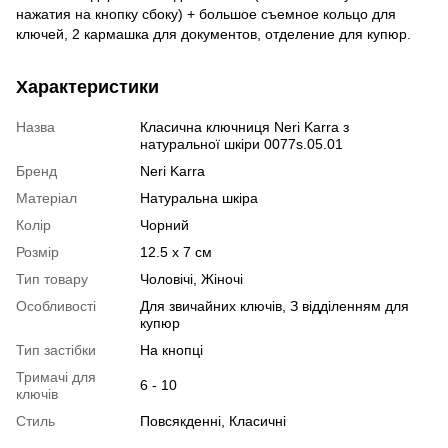
нажатия на кнопку сбоку) + большое съемное кольцо для
ключей, 2 кармашка для документов, отделение для купюр.
Характеристики
Назва
Класична ключниця Neri Karra з
натуральної шкіри 0077s.05.01
Бренд
Neri Karra
Матеріал
Натуральна шкіра
Колір
Чорний
Розмір
12.5 x 7 см
Тип товару
Чоловічі, Жіночі
Особливості
Для звичайних ключів, З відділенням для
купюр
Тип застібки
На кнопці
Тримачі для
6 - 10
ключів
Стиль
Повсякденні, Класичні