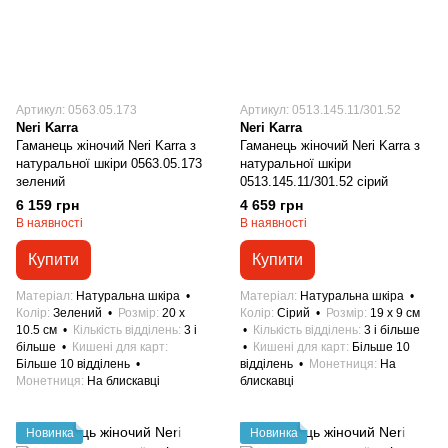
Артикул: 0563.05.173
Артикул: 0513.145.11/301.52
Neri Karra
Neri Karra
Гаманець жіночий Neri Karra з
Гаманець жіночий Neri Karra з
натуральної шкіри 0563.05.173
натуральної шкіри
зелений
0513.145.11/301.52 сірий
6 159 грн
4 659 грн
В наявності
В наявності
Купити
Купити
Матеріал
Натуральна шкіра
Матеріал
Натуральна шкіра
Колір
Зелений
Розмір
20 x
Колір
Сірий
Розмір
19 x 9 см
10.5 см
Кількість відділень
3 і
Кількість відділень
3 і більше
більше
Кишені для карт
Кишені для карт
Більше 10
Більше 10 відділень
відділень
Монетниця
На
Монетниця
На блискавці
блискавці
Новинка
Новинка