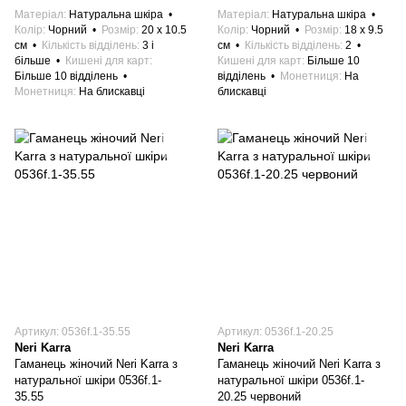
Матеріал
Натуральна шкіра
Матеріал
Натуральна шкіра
Колір
Чорний
Розмір
20 x 10.5
Колір
Чорний
Розмір
18 x 9.5
см
Кількість відділень
3 і
см
Кількість відділень
2
більше
Кишені для карт
Кишені для карт
Більше 10
Більше 10 відділень
відділень
Монетниця
На
Монетниця
На блискавці
блискавці
Артикул: 0536f.1-35.55
Артикул: 0536f.1-20.25
Neri Karra
Neri Karra
Гаманець жіночий Neri Karra з
Гаманець жіночий Neri Karra з
натуральної шкіри 0536f.1-
натуральної шкіри 0536f.1-
35.55
20.25 червоний