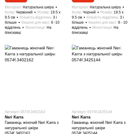
Матеріал
Натуральна шкіра
Матеріал
Натуральна шкіра
Колір
Червоний
Розмір
19.5 x
Колір
Чорний
Розмір
19.5 x
9.5 см
Кількість відділень
3 і
9.5 см
Кількість відділень
3 і
більше
Кишені для карт
6 -10
більше
Кишені для карт
6 - 10
відділень
Монетниця
На
відділень
Монетниця
На
блискавці
блискавці
Артикул: 0574f.3402162
Артикул: 0574f.3425144
Neri Karra
Neri Karra
Гаманець жіночий Neri Karra з
Гаманець жіночий Neri Karra з
натуральної шкіри
натуральної шкіри
0574f.3402162
0574f.3425144