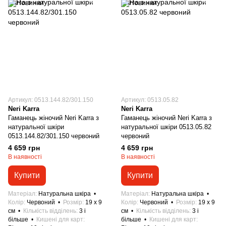
Артикул: 0513.144.82/301.150
Артикул: 0513.05.82
Neri Karra
Neri Karra
Гаманець жіночий Neri Karra з
Гаманець жіночий Neri Karra з
натуральної шкіри
натуральної шкіри 0513.05.82
0513.144.82/301.150 червоний
червоний
4 659 грн
4 659 грн
В наявності
В наявності
Купити
Купити
Матеріал
Натуральна шкіра
Матеріал
Натуральна шкіра
Колір
Червоний
Розмір
19 x 9
Колір
Червоний
Розмір
19 x 9
см
Кількість відділень
3 і
см
Кількість відділень
3 і
більше
Кишені для карт
більше
Кишені для карт