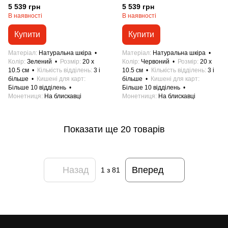
5 539 грн
5 539 грн
В наявності
В наявності
Купити
Купити
Матеріал
Натуральна шкіра
Матеріал
Натуральна шкіра
Колір
Зелений
Розмір
20 x
Колір
Червоний
Розмір
20 x
10.5 см
Кількість відділень
3 і
10.5 см
Кількість відділень
3 і
більше
Кишені для карт
більше
Кишені для карт
Більше 10 відділень
Більше 10 відділень
Монетниця
На блискавці
Монетниця
На блискавці
Показати ще 20 товарів
Назад
Вперед
1
з 81