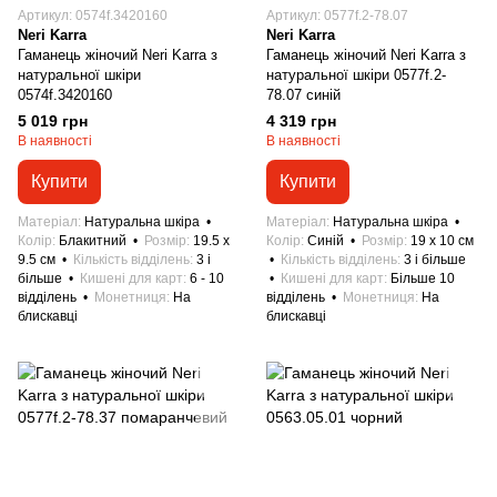
Артикул: 0574f.3420160
Артикул: 0577f.2-78.07
Neri Karra
Neri Karra
Гаманець жіночий Neri Karra з
Гаманець жіночий Neri Karra з
натуральної шкіри
натуральної шкіри 0577f.2-
0574f.3420160
78.07 синій
5 019 грн
4 319 грн
В наявності
В наявності
Купити
Купити
Матеріал
Натуральна шкіра
Матеріал
Натуральна шкіра
Колір
Блакитний
Розмір
19.5 x
Колір
Синій
Розмір
19 x 10 см
9.5 см
Кількість відділень
3 і
Кількість відділень
3 і більше
більше
Кишені для карт
6 - 10
Кишені для карт
Більше 10
відділень
Монетниця
На
відділень
Монетниця
На
блискавці
блискавці