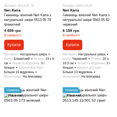
Артикул: 0513.05.79
Артикул: 0563.05.82
Neri Karra
Neri Karra
Гаманець жіночий Neri Karra з
Гаманець жіночий Neri Karra з
натуральної шкіри 0513.05.79
натуральної шкіри 0563.05.82
блакитний
червоний
4 659 грн
6 159 грн
В наявності
В наявності
Купити
Купити
Матеріал
Натуральна шкіра
Матеріал
Натуральна шкіра
Колір
Блакитний
Розмір
19 x 9
Колір
Червоний
Розмір
20 x
см
Кількість відділень
3 і
10.5 см
Кількість відділень
3 і
більше
Кишені для карт
більше
Кишені для карт
Більше 10 відділень
Більше 10 відділень
Монетниця
На блискавці
Монетниця
На блискавці
Новинка
Новинка