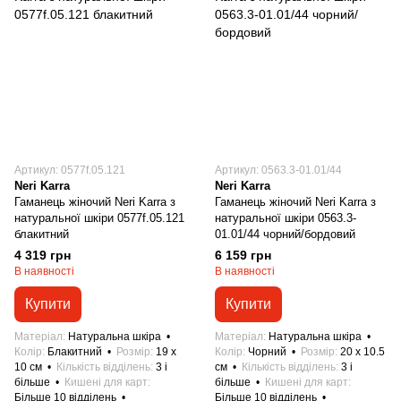
Артикул: 0577f.05.121
Артикул: 0563.3-01.01/44
Neri Karra
Neri Karra
Гаманець жіночий Neri Karra з
Гаманець жіночий Neri Karra з
натуральної шкіри 0577f.05.121
натуральної шкіри 0563.3-
блакитний
01.01/44 чорний/бордовий
4 319 грн
6 159 грн
В наявності
В наявності
Купити
Купити
Матеріал
Натуральна шкіра
Матеріал
Натуральна шкіра
Колір
Блакитний
Розмір
19 x
Колір
Чорний
Розмір
20 x 10.5
10 см
Кількість відділень
3 і
см
Кількість відділень
3 і
більше
Кишені для карт
більше
Кишені для карт
Більше 10 відділень
Більше 10 відділень