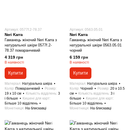
Артикул: 0577f.2-78.37
Артикул: 0563.05.01
Neri Karra
Neri Karra
Гаманець жіночий Neri Karra з
Гаманець жіночий Neri Karra з
натуральної шкіри 0577f.2-
натуральної шкіри 0563.05.01
78.37 помаранчевий
чорний
4 319 грн
6 159 грн
В наявності
В наявності
Купити
Купити
Матеріал
Натуральна шкіра
Матеріал
Натуральна шкіра
Колір
Помаранчевий
Розмір
Колір
Чорний
Розмір
20 x 10.5
19 x 10 см
Кількість відділень
3
см
Кількість відділень
3 і
і більше
Кишені для карт
більше
Кишені для карт
Більше 10 відділень
Більше 10 відділень
Монетниця
На блискавці
Монетниця
На блискавці