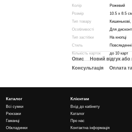
Колір
Рожевий
Розмір
10.5 x 8.5 с
Тип товару
Кишенькові,
Особливості
Для дисконтн
Тип застібки
На кнопці
Стиль
Повсякденні
Кількість карток
до 10 карт
Опис
Новий відгук або
Консультація
Оплата т
Каталог
Клієнтам
Всі сумки
Вхід до кабінету
Рюкзаки
Каталог
Гаманці
Про нас
Обкладинки
Контактна інформація