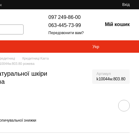
Вхід
н
097 249-86-00
Мій кошик
063-445-73-99
Передзвонити вам?
Укр
редитниці
Кредитниці Karra
k10044w.803.80 рожева
атуральної шкіри
Артикул
k10044w.803.80
ва
опичувальної знижки