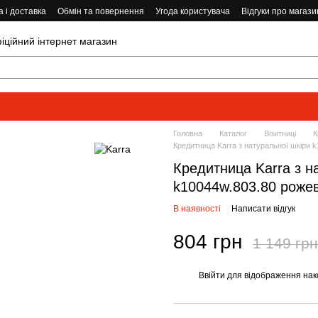
 і доставка
Обмін та повернення
Угода користувача
Відгуки про магази
ійний інтернет магазин
Головна
Каталог
Візитниці
К
Кредитница Karra з натуральної шкіри 
Кредитница Karra з н
k10044w.803.80 роже
В наявності
Написати відгук
804 грн
1 149 грн
Ввійти
для відображення нак
%