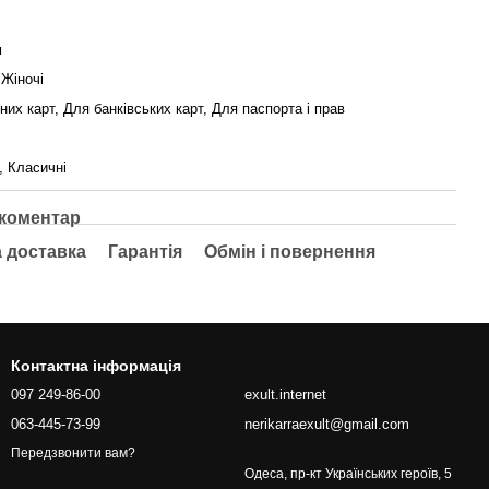
м
 Жіночі
их карт, Для банківських карт, Для паспорта і прав
, Класичні
 коментар
а доставка
Гарантія
Обмін і повернення
Контактна інформація
097 249-86-00
exult.internet
063-445-73-99
nerikarraexult@gmail.com
Передзвонити вам?
Одеса, пр-кт Українських героїв, 5