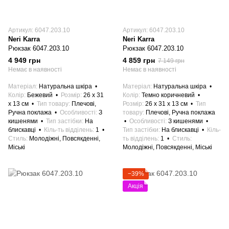
Артикул: 6047.203.10
Артикул: 6047.203.10
Neri Karra
Neri Karra
Рюкзак 6047.203.10
Рюкзак 6047.203.10
4 949 грн
4 859 грн
7 149 грн
Немає в наявності
Немає в наявності
Матеріал
Натуральна шкіра
Матеріал
Натуральна шкіра
Колір
Бежевий
Розмір
26 x 31
Колір
Темно коричневий
x 13 см
Тип товару
Плечові,
Розмір
26 x 31 x 13 см
Тип
Ручна поклажа
Особливості
З
товару
Плечові, Ручна поклажа
кишенями
Тип застібки
На
Особливості
З кишенями
блискавці
Кіль-ть відділень
1
Тип застібки
На блискавці
Кіль-
Стиль
Молодіжні, Повсякденні,
ть відділень
1
Стиль
Міські
Молодіжні, Повсякденні, Міські
−39%
Акція