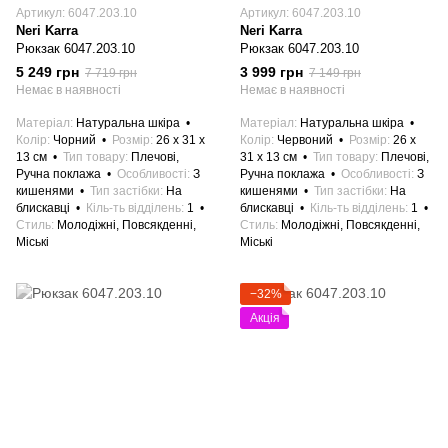
Артикул: 6047.203.10
Артикул: 6047.203.10
Neri Karra
Neri Karra
Рюкзак 6047.203.10
Рюкзак 6047.203.10
5 249 грн
3 999 грн
7 719 грн
7 149 грн
Немає в наявності
Немає в наявності
Матеріал
Натуральна шкіра
Матеріал
Натуральна шкіра
Колір
Чорний
Розмір
26 x 31 x
Колір
Червоний
Розмір
26 x
13 см
Тип товару
Плечові,
31 x 13 см
Тип товару
Плечові,
Ручна поклажа
Особливості
З
Ручна поклажа
Особливості
З
кишенями
Тип застібки
На
кишенями
Тип застібки
На
блискавці
Кіль-ть відділень
1
блискавці
Кіль-ть відділень
1
Стиль
Молодіжні, Повсякденні,
Стиль
Молодіжні, Повсякденні,
Міські
Міські
−32%
Акція