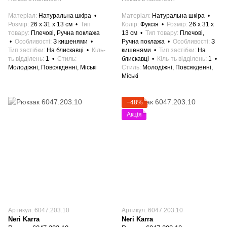
Матеріал
Натуральна шкіра
Матеріал
Натуральна шкіра
Розмір
26 x 31 x 13 см
Тип
Колір
Фуксія
Розмір
26 x 31 x
товару
Плечові, Ручна поклажа
13 см
Тип товару
Плечові,
Особливості
З кишенями
Ручна поклажа
Особливості
З
Тип застібки
На блискавці
Кіль-
кишенями
Тип застібки
На
ть відділень
1
Стиль
блискавці
Кіль-ть відділень
1
Молодіжні, Повсякденні, Міські
Стиль
Молодіжні, Повсякденні,
Міські
−48%
Акція
Артикул: 6047.203.10
Артикул: 6047.203.10
Neri Karra
Neri Karra