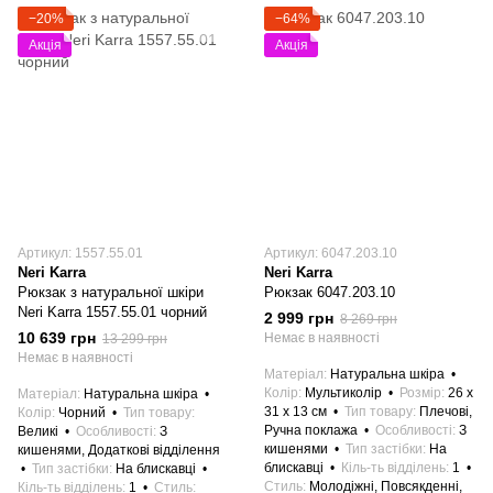
−20%
−64%
Акція
Акція
Артикул: 1557.55.01
Артикул: 6047.203.10
Neri Karra
Neri Karra
Рюкзак з натуральної шкіри
Рюкзак 6047.203.10
Neri Karra 1557.55.01 чорний
2 999 грн
8 269 грн
10 639 грн
Немає в наявності
13 299 грн
Немає в наявності
Матеріал
Натуральна шкіра
Колір
Мультиколір
Розмір
26 x
Матеріал
Натуральна шкіра
31 x 13 см
Тип товару
Плечові,
Колір
Чорний
Тип товару
Ручна поклажа
Особливості
З
Великі
Особливості
З
кишенями
Тип застібки
На
кишенями, Додаткові відділення
блискавці
Кіль-ть відділень
1
Тип застібки
На блискавці
Стиль
Молодіжні, Повсякденні,
Кіль-ть відділень
1
Стиль