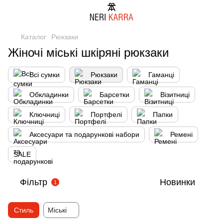
Каталог
Рюкзаки
Жіночі міські шкіряні рюкзаки
Всі сумки
Рюкзаки
Гаманці
Обкладинки
Барсетки
Візитниці
Ключниці
Портфелі
Папки
Аксесуари та подарункові набори
Ремені
SALE
Фільтр
Новинки
1
Стиль
Міські