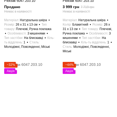
Рюкзак 6047.203.10
Рюкзак 6047.203.10
Продано
3 999 грн
7 719 грн
Немає в наявності
Немає в наявності
Матеріал
Натуральна шкіра
Матеріал
Натуральна шкіра
Розмір
26 x 31 x 13 см
Тип
Колір
Блакитний
Розмір
26 x
товару
Плечові, Ручна поклажа
31 x 13 см
Тип товару
Плечові,
Особливості
З кишенями
Ручна поклажа
Особливості
З
Тип застібки
На блискавці
Кіль-
кишенями
Тип застібки
На
ть відділень
1
Стиль
блискавці
Кіль-ть відділень
1
Молодіжні, Повсякденні, Міські
Стиль
Молодіжні, Повсякденні,
Міські
−32%
−44%
Акція
Акція