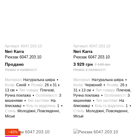
Артикул: 6047.203.10
Артикул: 6047.203.10
Neri Karra
Neri Karra
Рюкзак 6047.203.10
Рюкзак 6047.203.10
Продано
3 929 грн
7 149 грн
Немає в наявності
Немає в наявності
Матеріал
Натуральна шкіра
Матеріал
Натуральна шкіра
Колір
Синій
Розмір
26 x 31 x
Колір
Червоний
Розмір
26 x
13 см
Тип товару
Плечові,
31 x 13 см
Тип товару
Плечові,
Ручна поклажа
Особливості
З
Ручна поклажа
Особливості
З
кишенями
Тип застібки
На
кишенями
Тип застібки
На
блискавці
Кіль-ть відділень
1
блискавці
Кіль-ть відділень
1
Стиль
Молодіжні, Повсякденні,
Стиль
Молодіжні, Повсякденні,
Міські
Міські
−40%