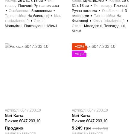
Розмір
26 x 31 x 13 см
Тип
Колір
Мультиколір
Розмір
26 x
товару
Плечові, Ручна поклажа
31 x 13 см
Тип товару
Плечові,
Особливості
З кишенями
Ручна поклажа
Особливості
З
Тип застібки
На блискавці
Кіль-
кишенями
Тип застібки
На
ть відділень
1
Стиль
блискавці
Кіль-ть відділень
1
Молодіжні, Повсякденні, Міські
Стиль
Молодіжні, Повсякденні,
Міські
−32%
Акція
Артикул: 6047.203.10
Артикул: 6047.203.10
Neri Karra
Neri Karra
Рюкзак 6047.203.10
Рюкзак 6047.203.10
Продано
5 249 грн
7 719 грн
Немає в наявності
Немає в наявності