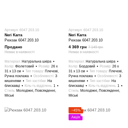
Артикул: 6047.203.10
Артикул: 6047.203.10
Neri Karra
Neri Karra
Рюкзак 6047.203.10
Рюкзак 6047.203.10
Продано
4 369 грн
7 149 грн
Немає в наявності
Немає в наявності
Матеріал
Натуральна шкіра
Матеріал
Натуральна шкіра
Колір
Фіолетовий
Розмір
26 x
Колір
Бордовий
Розмір
26 x
31 x 13 см
Тип товару
Плечові,
31 x 13 см
Тип товару
Плечові,
Ручна поклажа
Особливості
З
Ручна поклажа
Особливості
З
кишенями
Тип застібки
На
кишенями
Тип застібки
На
блискавці
Кіль-ть відділень
1
блискавці
Кіль-ть відділень
1
Стиль
Молодіжні, Повсякденні,
Стиль
Молодіжні, Повсякденні,
Міські
Міські
−45%
Акція