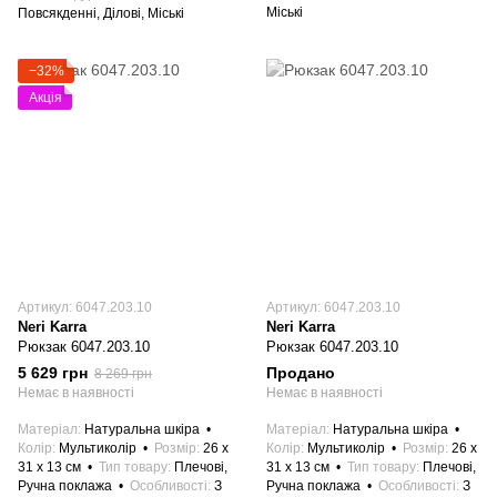
Міські
Повсякденні, Ділові, Міські
−32%
Акція
Артикул: 6047.203.10
Артикул: 6047.203.10
Neri Karra
Neri Karra
Рюкзак 6047.203.10
Рюкзак 6047.203.10
5 629 грн
Продано
8 269 грн
Немає в наявності
Немає в наявності
Матеріал
Натуральна шкіра
Матеріал
Натуральна шкіра
Колір
Мультиколір
Розмір
26 x
Колір
Мультиколір
Розмір
26 x
31 x 13 см
Тип товару
Плечові,
31 x 13 см
Тип товару
Плечові,
Ручна поклажа
Особливості
З
Ручна поклажа
Особливості
З