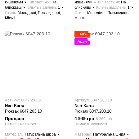
кишенями
Тип застібки
На
кишенями
Тип застібки
На
блискавці
Кіль-ть відділень
1
блискавці
Кіль-ть відділень
1
Стиль
Молодіжні, Повсякденні,
Стиль
Молодіжні, Повсякденні,
Міські
Міські
−40%
Акція
Артикул: 6047.203.10
Артикул: 6047.203.10
Neri Karra
Neri Karra
Рюкзак 6047.203.10
Рюкзак 6047.203.10
Продано
4 949 грн
8 269 грн
Немає в наявності
Немає в наявності
Матеріал
Натуральна шкіра
Матеріал
Натуральна шкіра