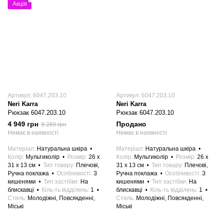
Акція
Артикул: 6047.203.10
Артикул: 6047.203.10
Neri Karra
Neri Karra
Рюкзак 6047.203.10
Рюкзак 6047.203.10
4 949 грн
Продано
8 269 грн
Немає в наявності
Немає в наявності
Матеріал
Натуральна шкіра
Матеріал
Натуральна шкіра
Колір
Мультиколір
Розмір
26 x
Колір
Мультиколір
Розмір
26 x
31 x 13 см
Тип товару
Плечові,
31 x 13 см
Тип товару
Плечові,
Ручна поклажа
Особливості
З
Ручна поклажа
Особливості
З
кишенями
Тип застібки
На
кишенями
Тип застібки
На
блискавці
Кіль-ть відділень
1
блискавці
Кіль-ть відділень
1
Стиль
Молодіжні, Повсякденні,
Стиль
Молодіжні, Повсякденні,
Міські
Міські