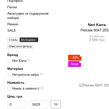
Портфелі
Папки
Аксесуари та подарункові
набори
Ремені
Neri Karra
Рюкзак 6047.203
SALE
8 269 грн
2 999 грн
Стиль:
Молодіжні
Очистити фільтр
Бренд
−40%
Neri Karra
22
Акція
Матеріал
Натуральна шкіра
22
Наявність
Немає в наявності
22
Ціна, грн
Від Ціна, грн
До Ціна, грн
ОК