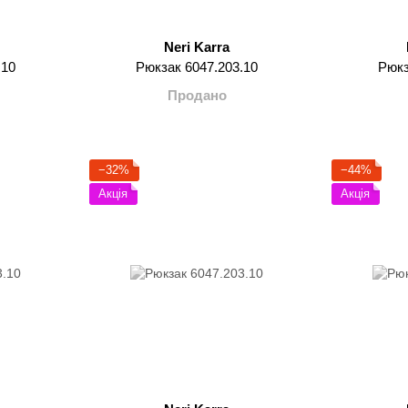
Neri Karra
.10
Рюкзак 6047.203.10
Рюкз
Продано
−32%
−44%
Акція
Акція