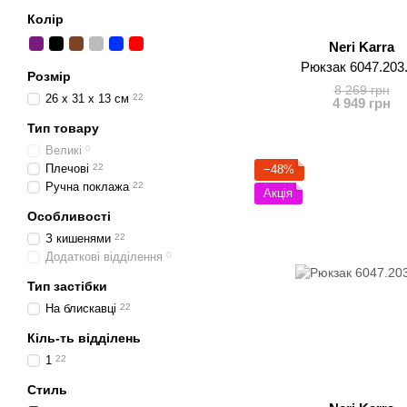
Колір
Neri Karra
Рюкзак 6047.203
Розмір
8 269 грн
26 x 31 x 13 см
22
4 949 грн
Тип товару
Великі
0
Плечові
22
−48%
Ручна поклажа
22
Акція
Особливості
З кишенями
22
Додаткові відділення
0
Тип застібки
На блискавці
22
Кіль-ть відділень
1
22
Стиль