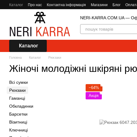
Перейти до основного контенту
Каталог
Про нас
Контактна інформація
Магазини
Блог
Оплата
NERI-KARRA.COM.UA — Офіц
Каталог
Головна
Каталог
Рюкзаки
Жіночі молодіжні шкіряні р
Всі сумки
−64%
Рюкзаки
Акція
Гаманці
Обкладинки
Барсетки
Візитниці
Ключниці