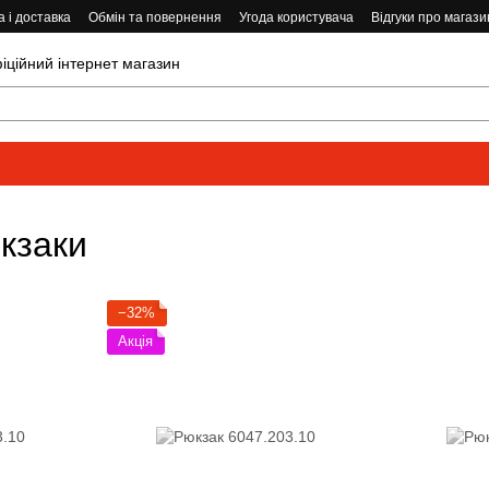
 і доставка
Обмін та повернення
Угода користувача
Відгуки про магази
ійний інтернет магазин
юкзаки
−32%
Акція