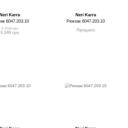
Neri Karra
Neri Karra
ак 6047.203.10
Рюкзак 6047.203.10
7 719 грн
Продано
5 249 грн