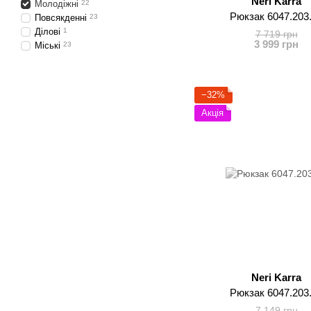
Neri Karra
Молодіжні
22
Рюкзак 6047.203
Повсякденні
23
Ділові
1
7 719 грн
3 999 грн
Міські
23
−32%
Акція
Neri Karra
Рюкзак 6047.203
7 149 грн