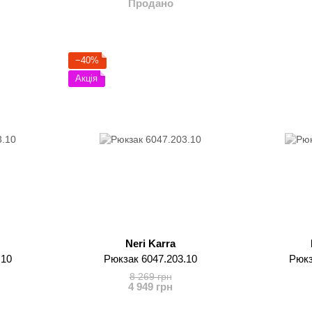
Продано
−40%
Акція
Neri Karra
.10
Рюкзак 6047.203.10
Рюкз
8 269 грн
4 949 грн