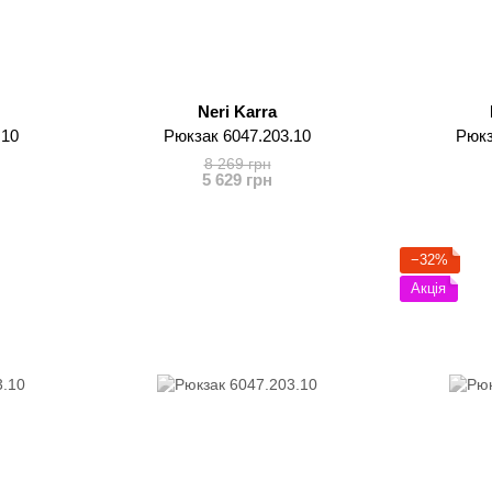
Neri Karra
.10
Рюкзак 6047.203.10
Рюкз
8 269 грн
5 629 грн
−32%
Акція