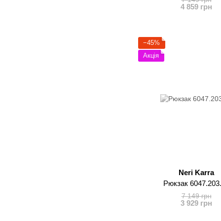
4 859 грн
−45%
Акція
Neri Karra
Рюкзак 6047.203
7 149 грн
3 929 грн