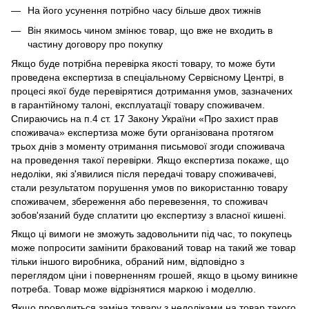
На його усунення потрібно часу більше двох тижнів
Він якимось чином змінює товар, що вже не входить в
частину договору про покупку
Якщо буде потрібна перевірка якості товару, то може бути
проведена експертиза в спеціальному Сервісному Центрі, в
процесі якої буде перевірятися дотримання умов, зазначених
в гарантійному талоні, експлуатації товару споживачем.
Спираючись на п.4 ст. 17 Закону України «Про захист прав
споживача» експертиза може бути організована протягом
трьох днів з моменту отримання письмової згоди споживача
на проведення такої перевірки. Якщо експертиза покаже, що
недоліки, які з'явилися після передачі товару споживачеві,
стали результатом порушення умов по використанню товару
споживачем, збереження або перевезення, то споживач
зобов'язаний буде сплатити цю експертизу з власної кишені.
Якщо ці вимоги не зможуть задовольнити під час, то покупець
може попросити замінити бракований товар на такий же товар
тільки іншого виробника, обраний ним, відповідно з
переглядом ціни і поверненням грошей, якщо в цьому виникне
потреба. Товар може відрізнятися маркою і моделлю.
Якщо проводиться заміна товару з недоліками на товар такого