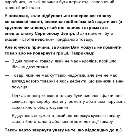
виробника, на якій повинен бути штрих код і заповнений
гарантійний талон.
У випадках, коли відбувається повернення товару
неналежної якості, споживач зобов'язаний надати акт (з
круглою печаткою), який він повинен отримати в
спеціальному Сервісному Центрі.
В акті належні бути
вказані «істотні недоліки» придбаного товару.
Але існують причини, за якими Вам можуть не поміняти
товар або не повернути гроші. Наприклад:
З дня покупки товару, який не має недоліків, пройшло
більше двох тижнів
Товар, який не має суттєвих недоліків, але вже не має
вигляд нового товару і є якісь дефекти, що виникли з вини
покупця
Під час перевірки якості товару були виявлені факти, що
свідчать про спробу розтину, ремонту або інших порушень
гарантійного обслуговування
Відсутність документа, який підтверджує купівлю товару,
гарантійного талона або повної комплектації товару
Також варто звернути увагу на те, що відповідно до п.3