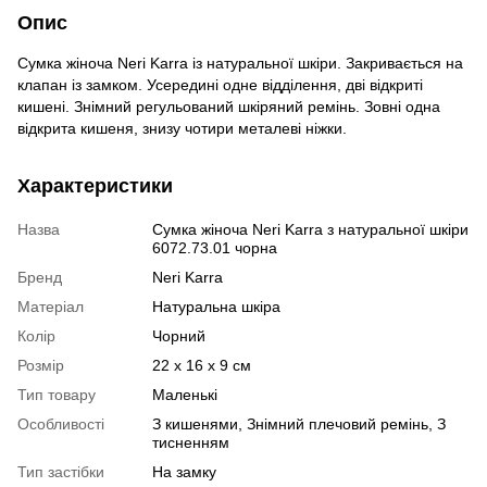
Опис
Сумка жіноча Neri Karra із натуральної шкіри. Закривається на
клапан із замком. Усередині одне відділення, дві відкриті
кишені. Знімний регульований шкіряний ремінь. Зовні одна
відкрита кишеня, знизу чотири металеві ніжки.
Характеристики
Назва
Сумка жіноча Neri Karra з натуральної шкіри
6072.73.01 чорна
Бренд
Neri Karra
Матеріал
Натуральна шкіра
Колір
Чорний
Розмір
22 x 16 x 9 см
Тип товару
Маленькі
Особливості
З кишенями, Знімний плечовий ремінь, З
тисненням
Тип застібки
На замку