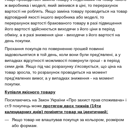
ж виробника і моделі, який змінився в ціні, то перерахунок
вартості не роблять. Якщо заміна товару проводиться на товар
відповідний якості іншого виробника або моделі, то
перерахунок вартості бракованого товару в разі підвищення
його вартості здійснюється виходячи з його ціни в період
обміну, а в разі зниження ціни - виходячи з його вартості на
день покупки.
Прохання покупців по поверненню грошей повинні
задовольнятися в той день, коли вони були пред'явлені, а у
випадках відсутності можливості повернути гроші - в період
семи днів. Якщо під час розрахунку з'ясовується, що ціна на
товар зросла, то розрахунок проводиться на момент
пред'явлених вимог, а у випадках зниження - на момент
покупки.
Купівля якісного товару
Посилаючись на Закон України «Про захист прав споживача» і
ст.9 покупець може
протягом двох тижнів (14ти
календарних днів) поміняти товар на ідентичний:
Якщо товар не влаштував покупця за кольором, розміром
або формам.