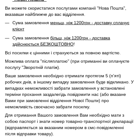
Ви можете скористатися послугами компанії "Нова Пошта",
вказавши найближче до вас відділення.
Сума замовлення
меньш, ніж 1200грн - доставку сплачує
клієнт
Сума замовлення
більш, ніж 1200грн - доставка
здійснюється БЕЗКОШТОВНО
!
Всі посилки є цінними і страхуються за повною вартістю.
Можлива оплата "післяплатою" (при отриманні ви оплачуєте
послугу "Зворотній платіж).
Ваше замовлення необхідно отримати протягом 5 (п'яті)
робочих днів, в іншому випадку замовлення буде відкликано. У
випадках неможливості забрати замовлення у встановлені
терміни прохання заздалегідь повідомити нас (або вказане
Вами при замовленні відділення Нової Пошти) про
неможливість своєчасно забрати посилку.
Для отримання Вашого замовлення Вам необхідно мати з
собою паспорт і знати номер товарно-транспортної декларації
(відправляється за вказаним номером в смс-повідомленні
після відправки товару).