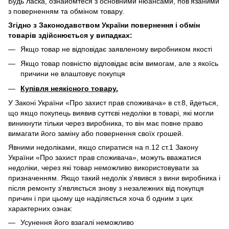
Будь ласка, ознайомтеся з основними нюансами, пов'язаними
з поверненням та обміном товару.
Згідно з Законодавством України повернення і обмін
товарів здійснюється у випадках:
Якщо товар не відповідає заявленому виробником якості
Якщо товар повністю відповідає всім вимогам, але з якоїсь
причини не влаштовує покупця
Купівля неякісного товару.
У Законі України «Про захист прав споживача» в ст.8, йдеться,
що якщо покупець виявив суттєві недоліки в товарі, які могли
виникнути тільки через виробника, то він має повне право
вимагати його заміну або повернення своїх грошей.
Явними недоліками, якщо спиратися на п.12 ст.1 Закону
України «Про захист прав споживача», можуть вважатися
недоліки, через які товар неможливо використовувати за
призначенням. Якщо такий недолік з'явився з вини виробника і
після ремонту з'являється знову з незалежних від покупця
причин і при цьому ще наділяється хоча б одним з цих
характерних ознак:
Усунення його взагалі неможливо