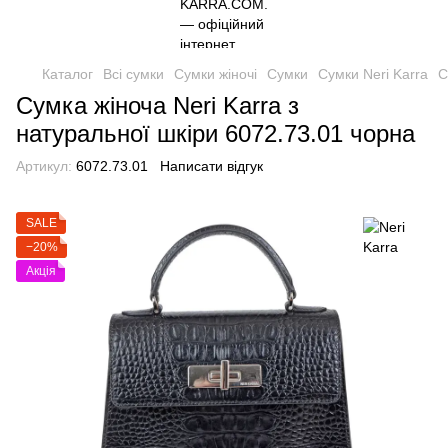
Каталог
Всі сумки
Сумки жіночі
Сумки
Сумки Neri Karra
С
Сумка жіноча Neri Karra з
натуральної шкіри 6072.73.01 чорна
Артикул:
6072.73.01
Написати відгук
SALE
−20%
Акція