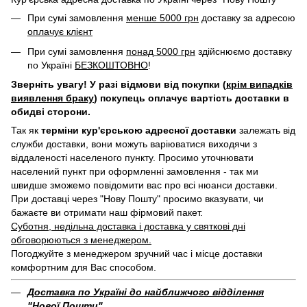
При сумі замовлення
менше 5000 грн
доставку за адресою
оплачує клієнт
При сумі замовлення
понад 5000 грн
здійснюємо доставку
по Україні
БЕЗКОШТОВНО
!
Зверніть увагу! У разі відмови від покупки (
крім випадків
виявлення браку
) покупець оплачує вартість доставки в
обидві сторони.
Так як
терміни кур'єрською адресної доставки
залежать від
служби доставки, вони можуть варіюватися виходячи з
віддаленості населеного пункту. Просимо уточнювати
населений пункт при оформленні замовлення - так ми
швидше зможемо повідомити вас про всі нюанси доставки.
При доставці через "Нову Пошту" просимо вказувати, чи
бажаєте ви отримати наш фірмовий пакет.
Суботня, недільна доставка і доставка у святкові дні
обговорюються з менеджером.
Погоджуйте з менеджером зручний час і місце доставки
комфортним для Вас способом.
Доставка по Україні до найближчого відділення
"Нової Пошти"