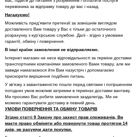
Вас, підійти до питання з розумінням і оплатити послуги
перевізника за відправку товару до вас і назад.
Нагадуємо!
Можливість пред'явити претензії за зовнішнім виглядом
доставленого Вам товару у Вас є тільки до остаточного
розрахунку з кур'єрською службою. Далі - згідно з умовами
гарантії, обміну і повернення.
В інші країни замовлення не відправляємо.
Інтернет магазин не несе відповідальності за терміни доставки
транспортними компаніями замовленого Вами товару, але ми
завжди намагаємося йти Вам назустріч і допомагаємо
прискорити вирішення подібних питань.
У зв'язку з завантаженістю пошти перед святами і погіршенням
погодних умов можливі затримки в термінах доставки вантажу.
Ми просимо Вас робити замовлення заздалегідь. Ми не
можемо гарантувати доставку в певний день.
УМОВИ ПОВЕРНЕННЯ ТА ОБМІНУ ТОВАРІВ
Згідно статті 9 Закону про захист прав споживачів, Ви
маєте право обміняти або повернути товар протягом 14
днів, не рахуючи дати покупки.