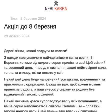
Блог
8 березня 2024
Акція до 8 березня
29 лютого 2024
Дорогі жінки, кохані подруги та колеги!
З нагоди наступаючого найчарівнішого свята весни, 8
Березня, хочемо від щирого серця привітати вас! Цей світлий
та весняний день – час для визнання вашої неймовірної сили,
тепла та впливу, які ви несете у світ.
Нехай цей день буде наповнений усмішками, враженнями та
приємними сюрпризами. Бажаємо вам, щоб кожен момент
приносив радість, а ваш внесок у справу та родину був
відзначений і високо оцінений.
Нехай весняна краса супроводжує вас у всіх починаннях, а
ваше серце наповнюється світлом і теплом. Ви – справжні
героїні нашого часу, і цей день – ваш власний святковий