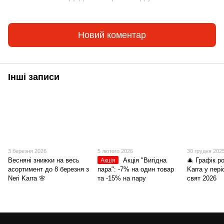
Новий коментар
Інші записи
3 березня 2026
5 лютого 2026
30 грудня 202
Весняні знижки на весь
Акція "Вигідна
🎄 Графік р
Акція
асортимент до 8 березня з
пара": -7% на один товар
Karra у пер
Neri Karra 🌸
та -15% на пару
свят 2026