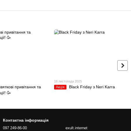
16 листопада 2025
Святкові привітання та
Black Friday з Neri Karra
Акція
ції! 🥳
Контактна інформація
097 249-86-00
exult.internet