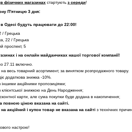
ю
в фізичних магазинах
стартують
з середи
!
ну П'ятницю 3 дня:
и в Одесі будуть працювати до 22:00!
2 / Грецька
а, 22 / Грецька
й проспект, 5
газинах і на онлайн майданчиках нашої торгової компанії!
по 27.11 включно.
на весь товарний асортимент, за винятком розпродажного товару.
іє додаткова знижка -10%.
з іншими акційними пропозиціями;
з клієнтської знижкою на День Народження;
сконтної карти, але сума покупки буде додана в накопичення;
а повною ціною вказана на сайті.
а акційний і купон товар не вказана на сайті
з технічних причи
дового настрою!