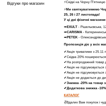
⚡Скідкі на Чорну П'ятниц
Відгуки про магазин
⚡
Ми святкуватимемо Чор
25, 26 і 27 листопада!
У ці дні фізичні магазин
➡
EXULT
- Рішельєвська, 1
➡
CARISMA
- Катерининськ
➡
PETEK
- Олександрівськи
Пропозиція діє у всіх ма
✔Акція триватиме з 25.11 
✔Скідка 20% поширюється 
✔На розпродажний товар д
✔Акція не підсумовується 
✔Акція не підсумовується 
✔Акція не додається до ди
✔
Знижка -20% на товар з
✔Додаткова знижка -10% н
КАТАЛОГ
✌Вдалих Вам покупок і чу