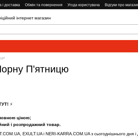
 і доставка
Обмін та повернення
Угода користувача
Відгуки про магази
ійний інтернет магазин
ця!
Чорну П'ятницю
ТУТ!
⚡
 повною ціною;
йний і розпродажний товар.
.COM.UA, EXULT.UA і NERI-KARRA.COM.UA з сьогоднішнього дня і до