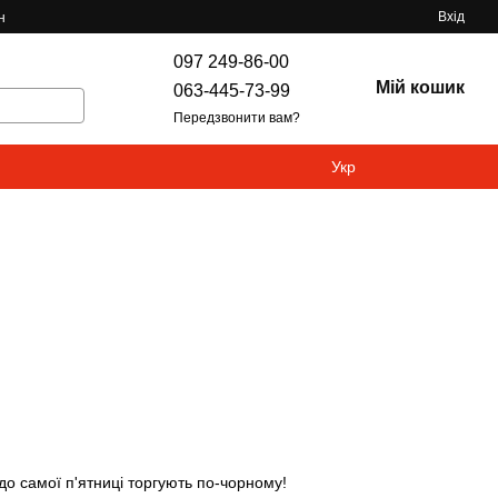
Вхід
н
097 249-86-00
Мій кошик
063-445-73-99
Передзвонити вам?
Укр
 самої п'ятниці торгують по-чорному!