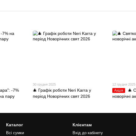
30 грудня 2025
12 грудня 2025
пара": -7%
🎄 Графік роботи Neri Karra у
🎄 
Акція
на пару
період Новорічних свят 2026
новорічні ак
Каталог
Клієнтам
Всі сумки
Вхід до кабінету