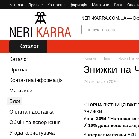
Перейти до основного контенту
Каталог
Про нас
Контактна інформація
Магазини
Блог
Оплата
NERI-KARRA.COM.UA — Офіц
Каталог
Каталог
Головна
Блог
Чорна П'ятни
Знижки на 
Про нас
Контактна інформація
24 листопада 2020
Магазини
Блог
⚡
ЧОРНА П'ЯТНИЦЯ ВЖЕ 
Оплата і доставка
ЗНИЖКИ:
⚡
від -20%! * На товар за
Обмін та повернення
⚡-10% додатково на акці
Угода користувача
⚡
Інтернет магазини
EXULT