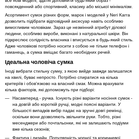
все нові моделі, здатні доповнити будь-який образ -
повсякденний або спортивний, класику або міської мінімалізм.
Асортимент сумок різних форм, марок і моделей у Neri Karra
дозволить підібрати відповідний аксесуар навіть особливо
вимогливим чоловікам. Зараз це незмінний атрибут ділової
людини, особливо вироби, виконані з натуральної шкіри. Він
підкреслює солідність власника і вписується в будь-який стиль.
Адже чоловікові потрібно носити з собою не тільки телефон і
гаманець, а сумка вміщає багато необхідних речей.
Ідеальна чоловіча сумка
Іноді вибрати стильну сумку, з якою вийде завжди залишатися
на хвилі, буває непросто. Потрібно спиратися на кілька
критеріїв і обов'язково на власний смак. Можна врахувати
кілька факторів, які допоможуть при підборі:
Насамперед - ручка. Існують різні варіанти носіння сумок -
на довгій або короткій ручці, модні поясні варіанти. У
більшості випадків вибір падає на зручні довгі ремінці,
оскільки вони дозволяють звільнити руки. Тобто, різні
месенджери або почтальонки, які не залишають подіуми
вже кілька сезонів;
Фактура і дизайн. Популярність чорної та коричневої