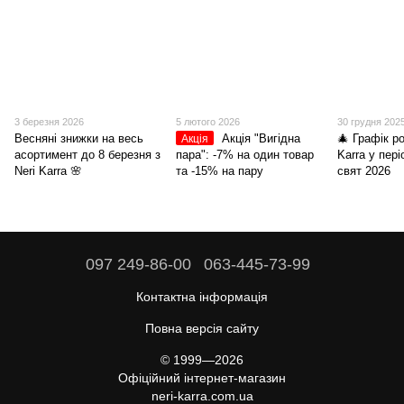
3 березня 2026
5 лютого 2026
30 грудня 202
Весняні знижки на весь
Акція "Вигідна
🎄 Графік р
Акція
асортимент до 8 березня з
пара": -7% на один товар
Karra у пер
Neri Karra 🌸
та -15% на пару
свят 2026
097 249-86-00
063-445-73-99
Контактна інформація
Повна версія сайту
© 1999—2026
Офіційний інтернет-магазин
neri-karra.com.ua