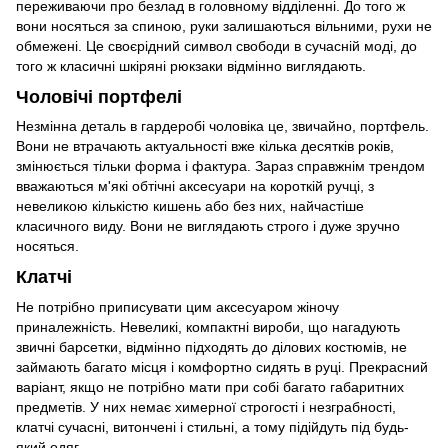
переживаючи про безлад в головному відділенні. До того ж
вони носяться за спиною, руки залишаються вільними, рухи не
обмежені. Це своєрідний символ свободи в сучасній моді, до
того ж класичні шкіряні рюкзаки відмінно виглядають.
Чоловічі портфелі
Незмінна деталь в гардеробі чоловіка це, звичайно, портфель.
Вони не втрачають актуальності вже кілька десятків років,
змінюється тільки форма і фактура. Зараз справжнім трендом
вважаються м'які обтічні аксесуари на короткій ручці, з
невеликою кількістю кишень або без них, найчастіше
класичного виду. Вони не виглядають строго і дуже зручно
носяться.
Клатчі
Не потрібно приписувати цим аксесуаром жіночу
приналежність. Невеликі, компактні вироби, що нагадують
звичні барсетки, відмінно підходять до ділових костюмів, не
займають багато місця і комфортно сидять в руці. Прекрасний
варіант, якщо не потрібно мати при собі багато габаритних
предметів. У них немає химерної строгості і незграбності,
клатчі сучасні, витончені і стильні, а тому підійдуть під будь-
який одяг.