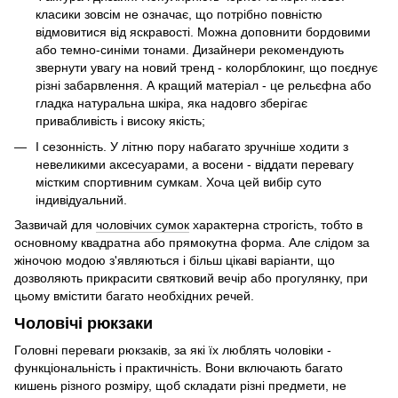
класики зовсім не означає, що потрібно повністю
відмовитися від яскравості. Можна доповнити бордовими
або темно-синіми тонами. Дизайнери рекомендують
звернути увагу на новий тренд - колорблокинг, що поєднує
різні забарвлення. А кращий матеріал - це рельєфна або
гладка натуральна шкіра, яка надовго зберігає
привабливість і високу якість;
І сезонність. У літню пору набагато зручніше ходити з
невеликими аксесуарами, а восени - віддати перевагу
містким спортивним сумкам. Хоча цей вибір суто
індивідуальний.
Зазвичай для
чоловічих сумок
характерна строгість, тобто в
основному квадратна або прямокутна форма. Але слідом за
жіночою модою з'являються і більш цікаві варіанти, що
дозволяють прикрасити святковий вечір або прогулянку, при
цьому вмістити багато необхідних речей.
Чоловічі рюкзаки
Головні переваги рюкзаків, за які їх люблять чоловіки -
функціональність і практичність. Вони включають багато
кишень різного розміру, щоб складати різні предмети, не